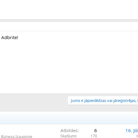
ī Adbrite!
Jums ir jāpieslēdzas vai jāreģistrējas, l
Atbildes
6
16. Jū
Skatījumi
170
 Biznesa Izaugsme