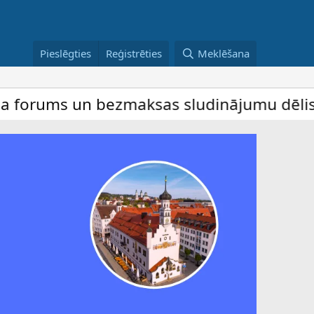
Pieslēgties
Reģistrēties
Meklēšana
un bezmaksas sludinājumu dēlis – dalība i