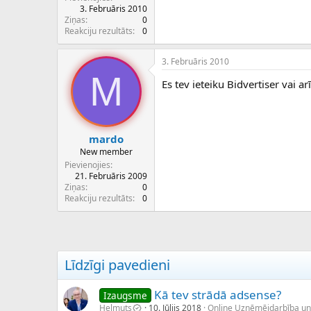
3. Februāris 2010
Ziņas
0
Reakciju rezultāts
0
3. Februāris 2010
M
Es tev ieteiku Bidvertiser vai ar
mardo
New member
Pievienojies
21. Februāris 2009
Ziņas
0
Reakciju rezultāts
0
Līdzīgi pavedieni
Kā tev strādā adsense?
Izaugsme
Helmuts
10. Jūlijs 2018
Online Uzņēmējdarbība un