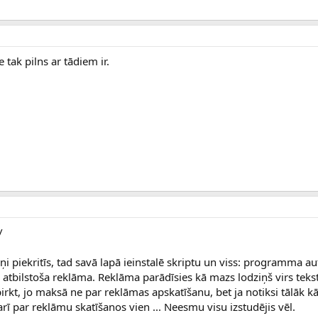
e tak pilns ar tādiem ir.
/
iņi piekritīs, tad savā lapā ieinstalē skriptu un viss: programma a
r atbilstoša reklāma. Reklāma parādīsies kā mazs lodziņš virs teks
irkt, jo maksā ne par reklāmas apskatīšanu, bet ja notiksi tālāk k
rī par reklāmu skatīšanos vien ... Neesmu visu izstudējis vēl.