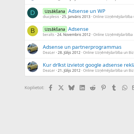
Adsense un WP
Uzsākšana
D
diucplesis
25. Janvāris 2013
Online Uzņēmējdarbība 
Adsense
Uzsākšana
B
beralts
24. Novembris 2012
Online Uzņēmējdarbība
Adsense un partnerprogrammas
DeaLer
28. Jūlijs 2012
Online Uzņēmējdarbība un Bi
Kur drīkst izvietot google adsense rek
DeaLer
21. Jūlijs 2012
Online Uzņēmējdarbība un Bi
Facebook
X (Twitter)
Bluesky
LinkedIn
Reddit
Pinterest
Tumblr
Wh
Koplietot: