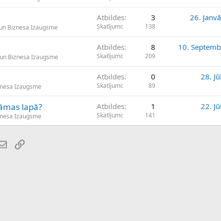
Atbildes
3
26. Janv
Skatījumi
138
un Biznesa Izaugsme
Atbildes
8
10. Septemb
Skatījumi
209
 un Biznesa Izaugsme
Atbildes
0
28. Jū
Skatījumi
89
znesa Izaugsme
lāmas lapā?
Atbildes
1
22. Jū
Skatījumi
141
znesa Izaugsme
atsApp
E-pasts
Saiti