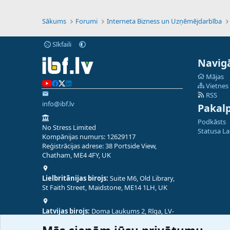
Sākums
Forumi
Interneta Bizness un Uzņēmējdarbība
Sīkfaili
Navigā
Mājas
Vietnes
RSS
info@ibf.lv
Pakal
Podkāsts
No Stress Limited
Statusa L
Kompānijas numurs: 12629117
Reģistrācijas adrese: 38 Portside View,
Chatham, ME4 4FY, UK
Lielbritānijas birojs:
Suite M6, Old Library,
St Faith Street, Maidstone, ME14 1LH, UK
Latvijas birojs:
Doma Laukums 2, Rīga, LV-
1050, Latvija