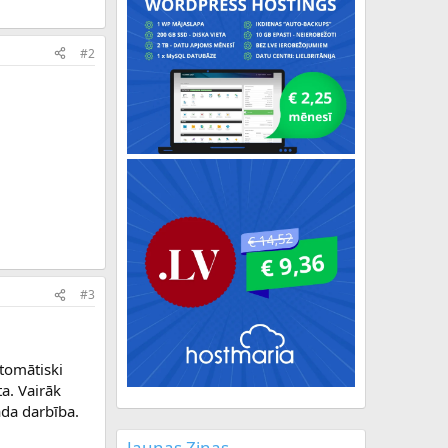
#2
#3
utomātiski
ta. Vairāk
āda darbība.
Jaunas Ziņas