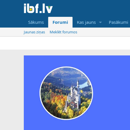
Sākums
Forumi
Kas jauns
Pasākumi
Jaunas ziņas
Meklēt forumos