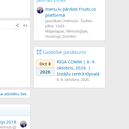
menu.lv pārdots Fruits.co
platformā
Jaunākais: Helmuts
Šodien
#4
plkst. 10:03
Mājaslapas, Tehnoloģijas,
Hostings, Domēni
Gaidošie pasākumi
RIGA COMM | 8.-9.
Oct 8
oktobris, 2026. |
2026
Izstāžu centrā Ķīpsalā
8.-9. oktobris, 2026.
ai atbildētu šeit.
lijs 2018
Helmuts