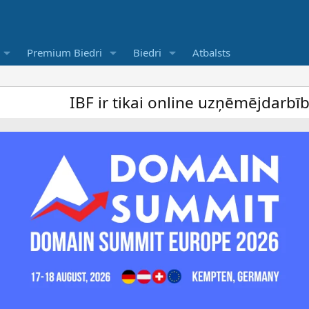
Premium Biedri
Biedri
Atbalsts
IBF ir tikai online uzņēmējdarbība forums 