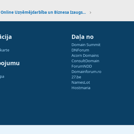
Online Uzņēmējdarbība un Biznesa Izaugsme
cija
Daļa no
Domain Summit
 karte
DNForum
Acorn Domains
ConsultDomain
pojumu
ForumNDD
Domainforum.ro
apa
27.be
NamesLot
Hostmaria