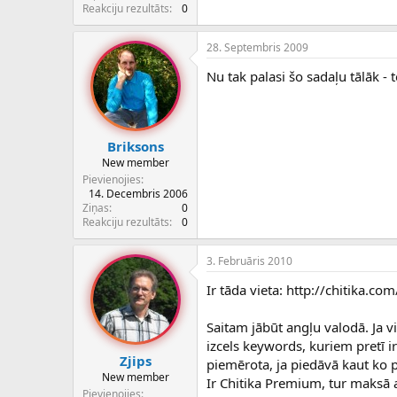
c
Reakciju rezultāts
0
ē
j
28. Septembris 2009
s
Nu tak palasi šo sadaļu tālāk - t
Briksons
New member
Pievienojies
14. Decembris 2006
Ziņas
0
Reakciju rezultāts
0
3. Februāris 2010
Ir tāda vieta: http://chitika.com
Saitam jābūt angļu valodā. Ja v
izcels keywords, kuriem pretī i
Zjips
piemērota, ja piedāvā kaut ko p
New member
Ir Chitika Premium, tur maksā a
Pievienojies