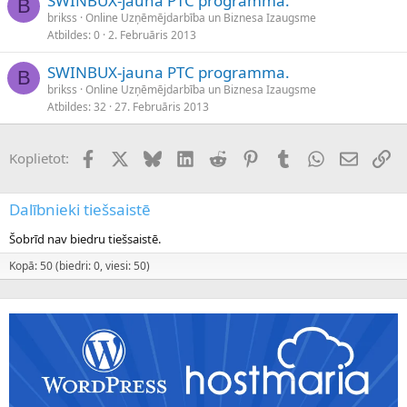
SWINBUX-jauna PTC programma.
B
brikss
Online Uzņēmējdarbība un Biznesa Izaugsme
Atbildes
0
2. Februāris 2013
SWINBUX-jauna PTC programma.
B
brikss
Online Uzņēmējdarbība un Biznesa Izaugsme
Atbildes
32
27. Februāris 2013
Facebook
X (Twitter)
Bluesky
LinkedIn
Reddit
Pinterest
Tumblr
WhatsApp
E-pasts
Sai
Koplietot:
Dalībnieki tiešsaistē
Šobrīd nav biedru tiešsaistē.
Kopā: 50 (biedri: 0, viesi: 50)