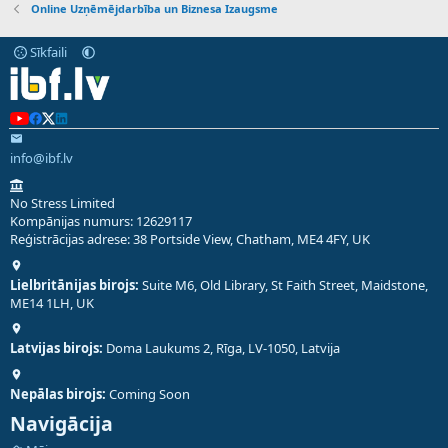
Online Uzņēmējdarbība un Biznesa Izaugsme
Sīkfaili
info@ibf.lv
No Stress Limited
Kompānijas numurs: 12629117
Reģistrācijas adrese: 38 Portside View, Chatham, ME4 4FY, UK
Lielbritānijas birojs:
Suite M6, Old Library, St Faith Street, Maidstone,
ME14 1LH, UK
Latvijas birojs:
Doma Laukums 2, Rīga, LV-1050, Latvija
Nepālas birojs:
Coming Soon
Navigācija