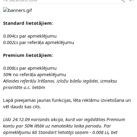
14. Decembris 2009
#1
n
a
a
t
u
u
z
m
Standard lietotājiem:
s
s
ā
c
0.004Ls
par apmeklējumu
ē
0.002Ls
par referāļa apmeklējumu
j
s
Premium lietotājiem:
0.008Ls
par apmeklējumu
50%
no referāļa apmeklējumu
Atlaides referāļu īrēšanai, izložu biļešu iegādei, izmaksu
prioritāte u.c. lietām
Lapā pieejamas jaunas funkcijas, lēta reklāmu izvietošana un
vēl daudz kas cits.
Līdz 24.12.09 norisinās akcija, kurā var iegādāties Premium
kontu par 50% lētāk uz nenoteiktu laika periodu. Par
apmeklējumu kā Standart lietotājs saņem - 0.008 Ls, bet