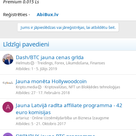
Premium 0.015 Ls
Reģistrēties -
AbiBux.lv
Jums ir jāpieslēdzas vai jāreģistrējas, lai atbildētu šeit.
Līdzīgi pavedieni
Dash/BTC jauna cenas grīda
Helmuts
Treidings, Forex, Likumdošana, Finanses
Atbildes
1
5. Jūlijs 2019
Jauna monēta Hollywoodcoin
Kripto.media
Kriptovalūtas, NFT un Blokķēdes tehnoloģijas
Atbildes
27
17. Februāris 2018
Jauna Latvijā radīta affiliate programma - 42
A
euro komisijas
artariuz
Online Uzņēmējdarbība un Biznesa Izaugsme
Atbildes
5
21. Oktobris 2017