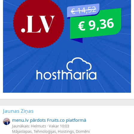
Jaunas Ziņas
menu.lv pārdots Fruits.co platformā
Jaunākais: Helmuts
Vakar 10:03
Mājaslapas, Tehnoloģijas, Hostings, Domēni