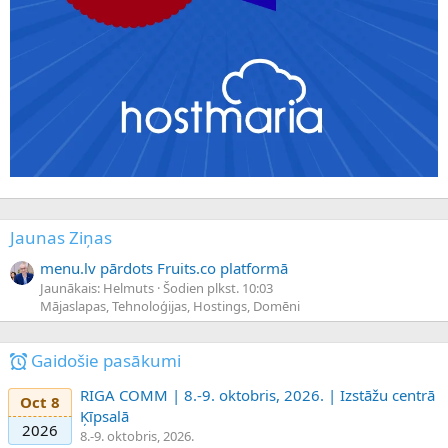
Jaunas Ziņas
menu.lv pārdots Fruits.co platformā
Jaunākais: Helmuts
Šodien plkst. 10:03
Mājaslapas, Tehnoloģijas, Hostings, Domēni
Gaidošie pasākumi
RIGA COMM | 8.-9. oktobris, 2026. | Izstāžu centrā
Oct 8
Ķīpsalā
2026
8.-9. oktobris, 2026.