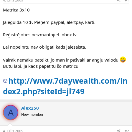
4. Jūlijs 2009
#1
n
a
a
t
Matrica 3x10
u
u
z
m
Jāiegulda 10 $. Pieņem paypal, alertpay, karti.
s
s
ā
c
Reģistrējoties neizmantojiet inbox.lv
ē
j
Lai nopelnītu nav obligāti kāds jāiesaista.
s
Vairāk nemāku pateikt, jo man ir pašvaki ar angļu valodu
Būtu labi, ja kāds papētītu šo matricu.
http://www.7daywealth.com/in
dex2.php?siteId=jl749
Alex250
A
New member
4. Jūlijs 2009
#2