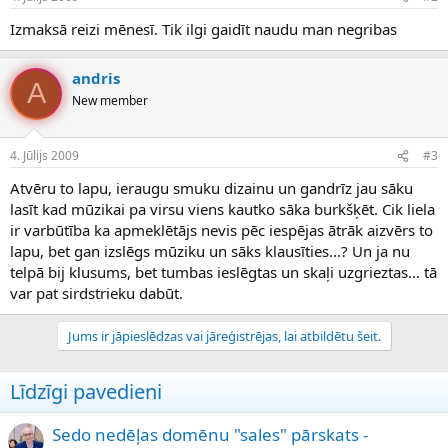
Izmaksā reizi mēnesī. Tik ilgi gaidīt naudu man negribas
andris
A
New member
4. Jūlijs 2009
#3
Atvēru to lapu, ieraugu smuku dizainu un gandrīz jau sāku
lasīt kad mūzikai pa virsu viens kautko sāka burkšķēt. Cik liela
ir varbūtība ka apmeklētājs nevis pēc iespējas ātrāk aizvērs to
lapu, bet gan izslēgs mūziku un sāks klausīties...? Un ja nu
telpā bij klusums, bet tumbas ieslēgtas un skaļi uzgrieztas... tā
var pat sirdstrieku dabūt.
Jums ir jāpieslēdzas vai jāreģistrējas, lai atbildētu šeit.
Līdzīgi pavedieni
Sedo nedēļas domēnu "sales" pārskats -