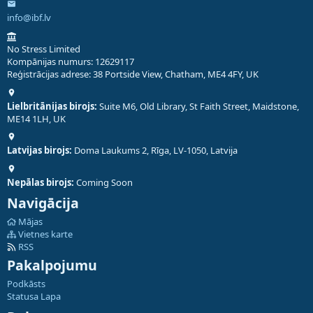
info@ibf.lv
No Stress Limited
Kompānijas numurs: 12629117
Reģistrācijas adrese: 38 Portside View, Chatham, ME4 4FY, UK
Lielbritānijas birojs:
Suite M6, Old Library, St Faith Street, Maidstone,
ME14 1LH, UK
Latvijas birojs:
Doma Laukums 2, Rīga, LV-1050, Latvija
Nepālas birojs:
Coming Soon
Navigācija
Mājas
Vietnes karte
RSS
Pakalpojumu
Podkāsts
Statusa Lapa