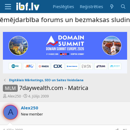
Pieslēgties
Reģistrēties
mējdarbība forums un bezmaksas sludinājumu
Digitālais Mārketings, SEO un Saites Veidošana
7daywealth.com - Matrica
MLM
P
S
Alex250
4. Jūlijs 2009
a
ā
v
k
Alex250
A
e
u
New member
d
m
i
a
e
d