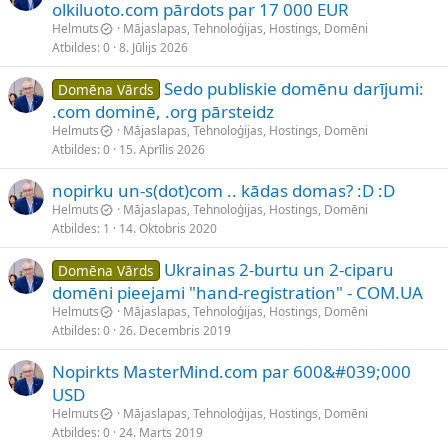
olkiluoto.com pārdots par 17 000 EUR
Helmuts
Mājaslapas, Tehnoloģijas, Hostings, Domēni
Atbildes
0
8. Jūlijs 2026
Sedo publiskie domēnu darījumi:
Domēna Vārds
.com dominē, .org pārsteidz
Helmuts
Mājaslapas, Tehnoloģijas, Hostings, Domēni
Atbildes
0
15. Aprīlis 2026
nopirku un-s(dot)com .. kādas domas? :D :D
Helmuts
Mājaslapas, Tehnoloģijas, Hostings, Domēni
Atbildes
1
14. Oktobris 2020
Ukrainas 2-burtu un 2-ciparu
Domēna Vārds
domēni pieejami "hand-registration" - COM.UA
Helmuts
Mājaslapas, Tehnoloģijas, Hostings, Domēni
Atbildes
0
26. Decembris 2019
Nopirkts MasterMind.com par 600&#039;000
USD
Helmuts
Mājaslapas, Tehnoloģijas, Hostings, Domēni
Atbildes
0
24. Marts 2019