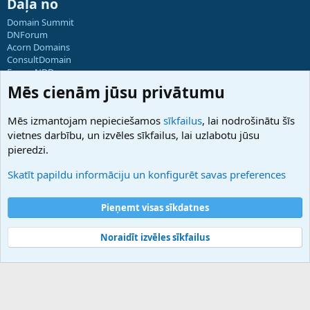
Daļa no
Domain Summit
DNForum
Acorn Domains
ConsultDomain
ForumNDD
Domainforum.ro
Mēs cienām jūsu privātumu
27.be
NamesLot
Mēs izmantojam nepieciešamos
sīkfailus
, lai nodrošinātu šīs
Hostmaria
vietnes darbību, un izvēles sīkfailus, lai uzlabotu jūsu
Atbalsts
pieredzi.
Sazinieties ar mums
Palīdzība
Skatīt papildu informāciju un konfigurēt savas preferences
Noteikumi un nosacījumi
Privātuma politika
Pieņemt visas sīkdatnes
Noraidīt izvēles sīkfailus
®
Community platform by XenForo
© 2010-2025 XenForo Ltd.