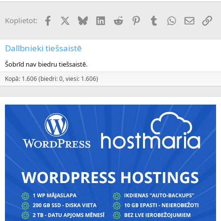
Facebook
X (Twitter)
Bluesky
LinkedIn
Reddit
Pinterest
Tumblr
WhatsApp
E-pasts
Sai
Koplietot:
Dalībnieki tiešsaistē
Šobrīd nav biedru tiešsaistē.
Kopā: 1.606 (biedri: 0, viesi: 1.606)