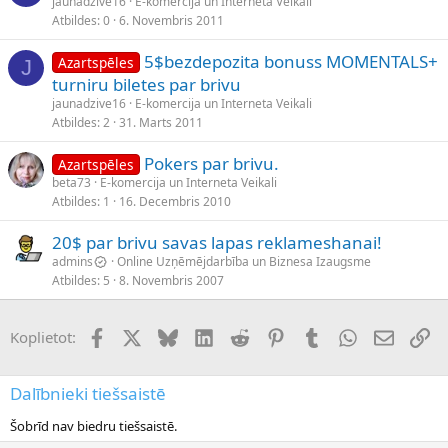
jaunadzive16
E-komercija un Interneta Veikali
Atbildes
0
6. Novembris 2011
5$bezdepozita bonuss MOMENTALS+
Azartspēles
J
turniru biletes par brivu
jaunadzive16
E-komercija un Interneta Veikali
Atbildes
2
31. Marts 2011
Pokers par brivu.
Azartspēles
beta73
E-komercija un Interneta Veikali
Atbildes
1
16. Decembris 2010
20$ par brivu savas lapas reklameshanai!
admins
Online Uzņēmējdarbība un Biznesa Izaugsme
Atbildes
5
8. Novembris 2007
Facebook
X (Twitter)
Bluesky
LinkedIn
Reddit
Pinterest
Tumblr
WhatsApp
E-pasts
Sai
Koplietot:
Dalībnieki tiešsaistē
Šobrīd nav biedru tiešsaistē.