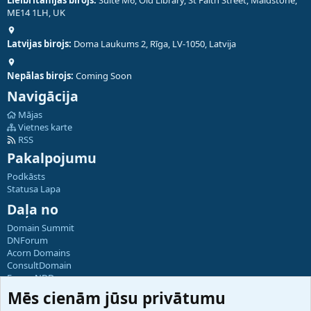
ME14 1LH, UK
Latvijas birojs:
Doma Laukums 2, Rīga, LV-1050, Latvija
Nepālas birojs:
Coming Soon
Navigācija
Mājas
Vietnes karte
RSS
Pakalpojumu
Podkāsts
Statusa Lapa
Daļa no
Domain Summit
DNForum
Acorn Domains
ConsultDomain
ForumNDD
Domainforum.ro
Mēs cienām jūsu privātumu
27.be