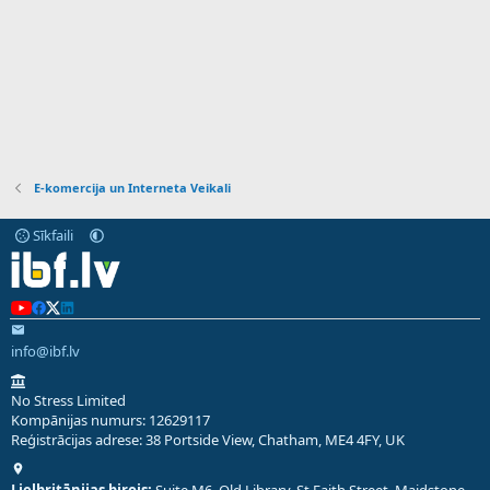
E-komercija un Interneta Veikali
Sīkfaili
info@ibf.lv
No Stress Limited
Kompānijas numurs: 12629117
Reģistrācijas adrese: 38 Portside View, Chatham, ME4 4FY, UK
Lielbritānijas birojs:
Suite M6, Old Library, St Faith Street, Maidstone,