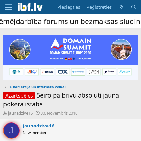
Pieslēgties
Reģistrēties
ējdarbība forums un bezmaksas sludinājumu 
E-komercija un Interneta Veikali
5eiro pa brivu absoluti jauna
Azartspēles
pokera istaba
P
S
jaunadzive16
30. Novembris 2010
a
ā
v
k
jaunadzive16
J
e
u
New member
d
m
i
a