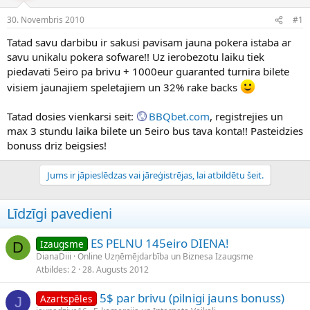
e
d
30. Novembris 2010
#1
n
a
a
t
Tatad savu darbibu ir sakusi pavisam jauna pokera istaba ar
u
u
savu unikalu pokera sofware!! Uz ierobezotu laiku tiek
z
m
piedavati 5eiro pa brivu + 1000eur guaranted turnira bilete
s
s
visiem jaunajiem speletajiem un 32% rake backs
ā
c
ē
Tatad dosies vienkarsi seit:
BBQbet.com
, registrejies un
j
max 3 stundu laika bilete un 5eiro bus tava konta!! Pasteidzies
s
bonuss driz beigsies!
Jums ir jāpieslēdzas vai jāreģistrējas, lai atbildētu šeit.
Līdzīgi pavedieni
ES PELNU 145eiro DIENA!
Izaugsme
D
DianaDiii
Online Uzņēmējdarbība un Biznesa Izaugsme
Atbildes
2
28. Augusts 2012
5$ par brivu (pilnigi jauns bonuss)
Azartspēles
J