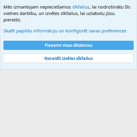
NamesLot
Mēs izmantojam nepieciešamos
sīkfailus
, lai nodrošinātu šīs
Hostmaria
vietnes darbību, un izvēles sīkfailus, lai uzlabotu jūsu
Atbalsts
pieredzi.
Sazinieties ar mums
Palīdzība
Skatīt papildu informāciju un konfigurēt savas preferences
Noteikumi un nosacījumi
Privātuma politika
Pieņemt visas sīkdatnes
Noraidīt izvēles sīkfailus
®
Community platform by XenForo
© 2010-2025 XenForo Ltd.