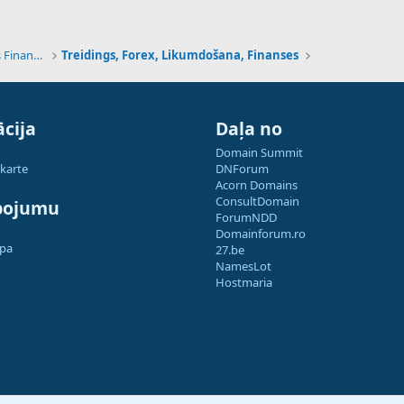
Tehnoloģijas, Kriptovalūtas un Nākotnes Finanses
Treidings, Forex, Likumdošana, Finanses
cija
Daļa no
Domain Summit
 karte
DNForum
Acorn Domains
ConsultDomain
pojumu
ForumNDD
Domainforum.ro
apa
27.be
NamesLot
Hostmaria