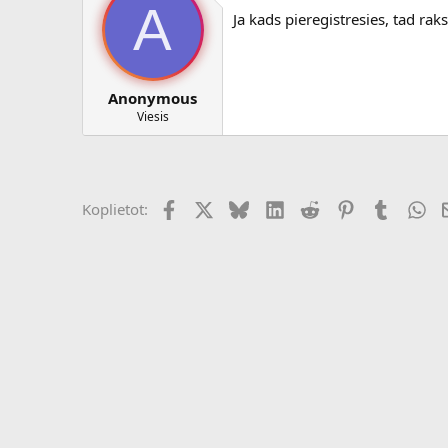
A
c
Ja kads pieregistresies, tad rak
ē
j
s
Anonymous
Viesis
Facebook
X (Twitter)
Bluesky
LinkedIn
Reddit
Pinterest
Tumblr
Wh
Koplietot: