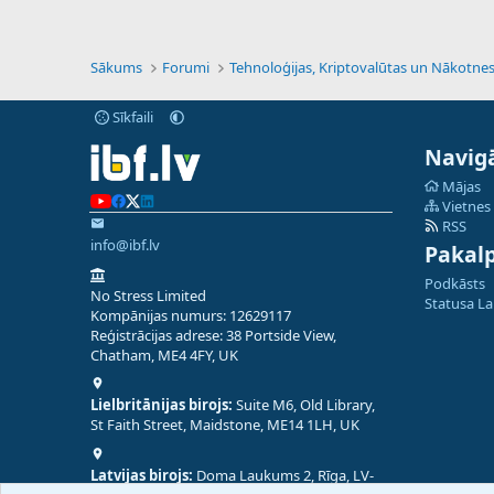
Sākums
Forumi
Sīkfaili
Navigā
Mājas
Vietnes
RSS
info@ibf.lv
Pakal
Podkāsts
No Stress Limited
Statusa L
Kompānijas numurs: 12629117
Reģistrācijas adrese: 38 Portside View,
Chatham, ME4 4FY, UK
Lielbritānijas birojs:
Suite M6, Old Library,
St Faith Street, Maidstone, ME14 1LH, UK
Latvijas birojs:
Doma Laukums 2, Rīga, LV-