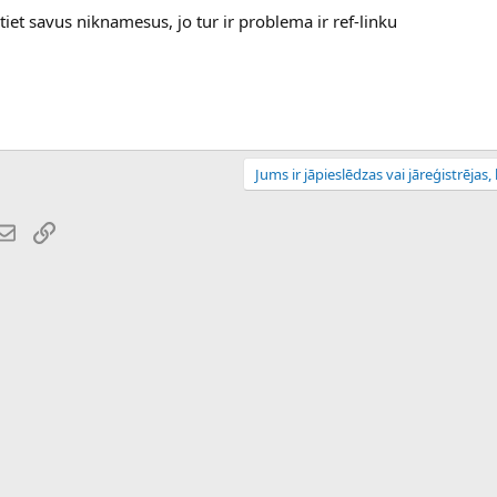
stiet savus niknamesus, jo tur ir problema ir ref-linku
Jums ir jāpieslēdzas vai jāreģistrējas, l
atsApp
E-pasts
Saiti