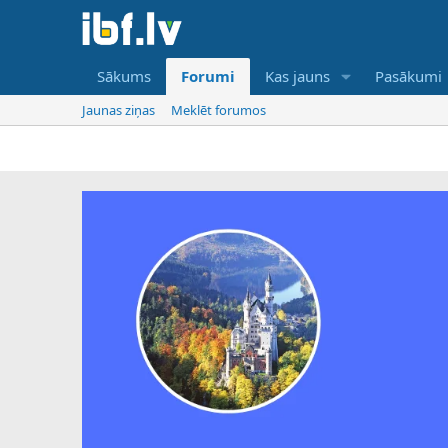
Sākums
Forumi
Kas jauns
Pasākumi
Jaunas ziņas
Meklēt forumos