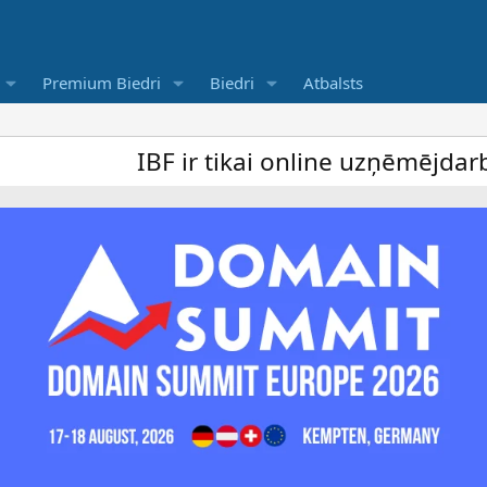
Premium Biedri
Biedri
Atbalsts
IBF ir tikai online uzņēmējdarbība f