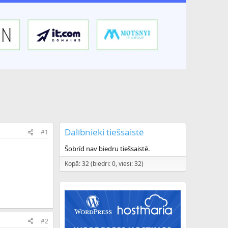
Dalībnieki tiešsaistē
#1
Šobrīd nav biedru tiešsaistē.
Kopā: 32 (biedri: 0, viesi: 32)
#2