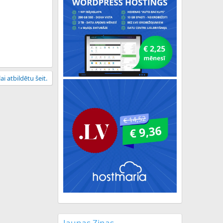
ai atbildētu šeit.
Jaunas Ziņas