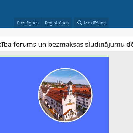
Pieslēgties
Reģistrēties
Meklēšana
orums un bezmaksas sludinājumu dēlis – da