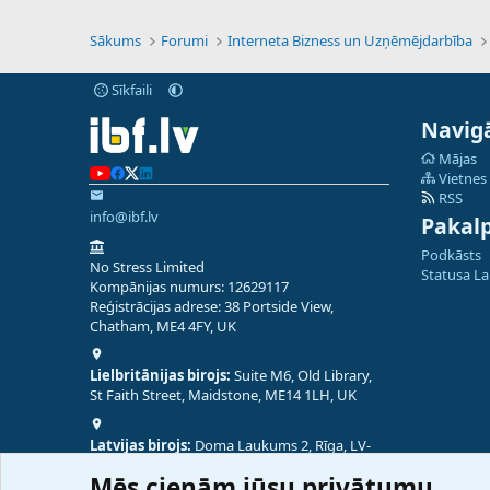
Sākums
Forumi
Interneta Bizness un Uzņēmējdarbība
Sīkfaili
Navigā
Mājas
Vietnes
RSS
info@ibf.lv
Pakal
Podkāsts
No Stress Limited
Statusa L
Kompānijas numurs: 12629117
Reģistrācijas adrese: 38 Portside View,
Chatham, ME4 4FY, UK
Lielbritānijas birojs:
Suite M6, Old Library,
St Faith Street, Maidstone, ME14 1LH, UK
Latvijas birojs:
Doma Laukums 2, Rīga, LV-
1050, Latvija
Mēs cienām jūsu privātumu