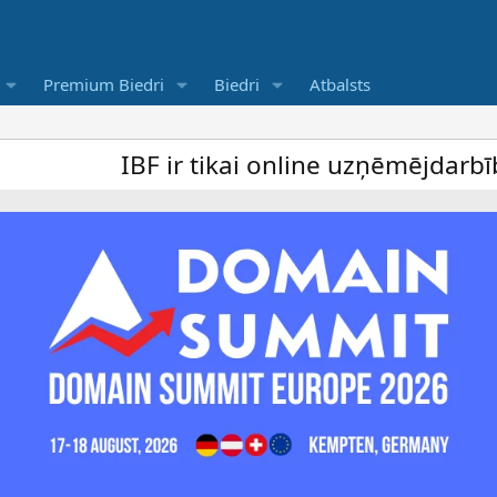
Premium Biedri
Biedri
Atbalsts
IBF ir tikai online uzņēmējdarbība foru