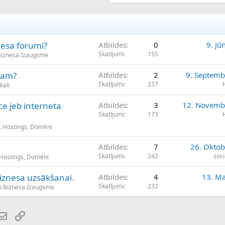
nesa forumi?
Atbildes
0
9. Jū
Skatījumi
155
Biznesa Izaugsme
alam?
Atbildes
2
9. Septemb
Skatījumi
237
kali
 jeb interneta
Atbildes
3
12. Novemb
Skatījumi
173
, Hostings, Domēni
Atbildes
7
26. Oktob
Skatījumi
242
soci
 Hostings, Domēni
biznesa uzsākšanai.
Atbildes
4
13. Ma
Skatījumi
232
n Biznesa Izaugsme
atsApp
E-pasts
Saiti