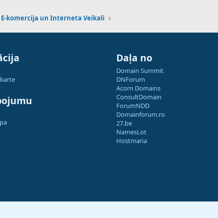
E-komercija un Interneta Veikali
cija
Daļa no
Domain Summit
 karte
DNForum
Acorn Domains
ConsultDomain
pojumu
ForumNDD
Domainforum.ro
apa
27.be
NamesLot
Hostmaria