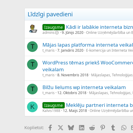
c
ē
Līdzīgi pavedieni
j
s
Kādi ir labākie interneta biz
Izaugsme
admins
9. Jūnijs 2020
Online Uzņēmējdarbība un 
Mājas lapas platforma interneta veik
T
t_maris
7. Janvāris 2020
E-komercija un Interneta Vei
WordPress tēmas priekš WooCommerce
T
veikalam
t_maris
8. Novembris 2018
Mājaslapas, Tehnoloģijas
Bilžu lielums wp interneta veikalam
T
t_maris
12. Oktobris 2018
Mājaslapas, Tehnoloģijas,
Meklēju partneri interneta 
Izaugsme
K
Kalvis1988
12. Maijs 2018
Online Uzņēmējdarbība u
Facebook
X (Twitter)
Bluesky
LinkedIn
Reddit
Pinterest
Tumblr
Wh
Koplietot: