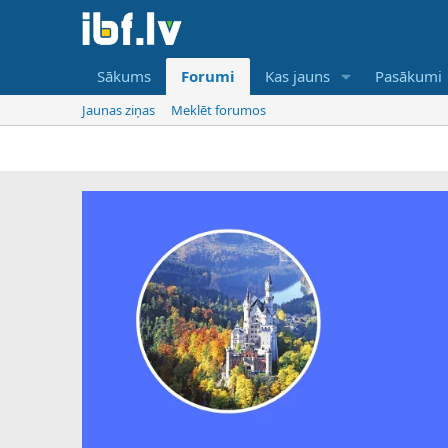
Sākums
Forumi
Kas jauns
Pasākumi
Jaunas ziņas
Meklēt forumos