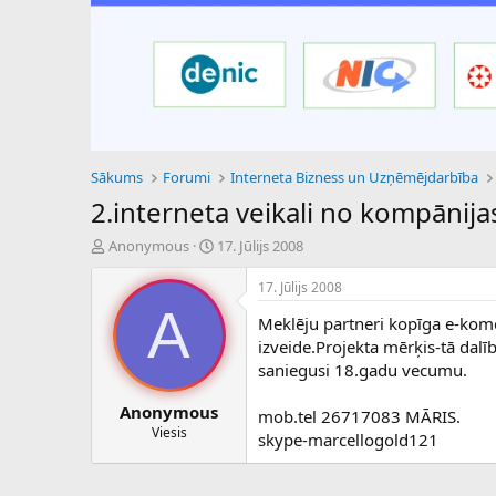
Sākums
Forumi
Interneta Bizness un Uzņēmējdarbība
2.interneta veikali no kompānij
P
S
Anonymous
17. Jūlijs 2008
a
ā
v
k
17. Jūlijs 2008
e
u
A
Meklēju partneri kopīga e-komer
d
m
i
a
izveide.Projekta mērķis-tā dalī
e
d
saniegusi 18.gadu vecumu.
n
a
a
t
Anonymous
mob.tel 26717083 MĀRIS.
u
u
Viesis
skype-marcellogold121
z
m
s
s
ā