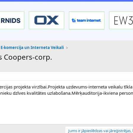
E-komercija un Interneta Veikali
as Coopers-corp.
cijas projekta virzībai.Projekta uzdevums-interneta veikalu tīkla
bnieku dzīves kvalitātes uzlabošana.Mērķauditorija-ikviena person
Jums ir jāpieslēdzas vai jāreģistrējas, l