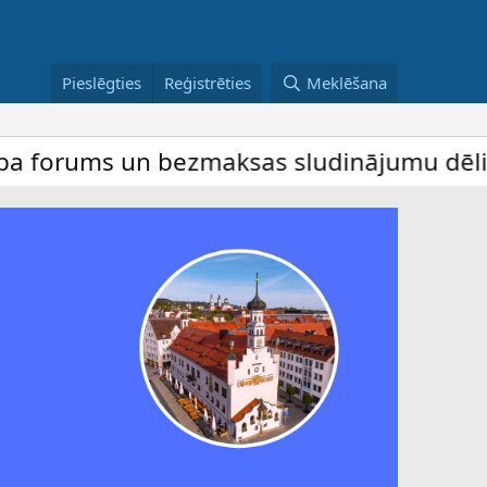
Pieslēgties
Reģistrēties
Meklēšana
ms un bezmaksas sludinājumu dēlis – dalība