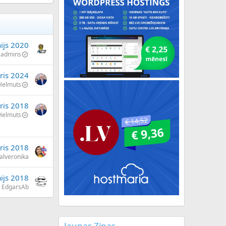
nijs 2020
admins
ris 2024
Helmuts
ris 2018
Helmuts
ris 2018
alveronika
ijs 2018
EdgarsAb
Jaunas Ziņas