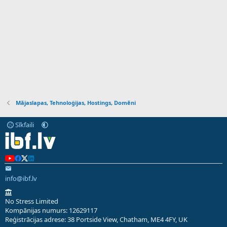
Mājaslapas, Tehnoloģijas, Hostings, Domēni
Sīkfaili
info@ibf.lv
No Stress Limited
Kompānijas numurs: 12629117
Reģistrācijas adrese: 38 Portside View, Chatham, ME4 4FY, UK