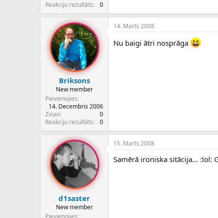
c
Reakciju rezultāts
0
ē
j
14. Marts 2008
s
Nu baigi ātri nosprāga
Briksons
New member
Pievienojies
14. Decembris 2006
Ziņas
0
Reakciju rezultāts
0
15. Marts 2008
Samērā ironiska sitācija... :lol
d1saster
New member
Pievienojies