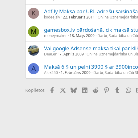
Adf.ly Maksā par URL adrešu saīsināš
K
kodeejslv
22. Februāris 2011
Online Uzņēmējdarbība
gamesbox.lv pārdošanā, cik maksā st
M
moneymaker
18. Maijs 2009
Darbi, Sadarbība un Cit
Vai google Adsense maksā tikai par kli
DeaLer
7. Aprīlis 2009
Online Uzņēmējdarbība un B
Maksā 6 $ un pelni 3900 $ ar 3900in
A
Alex250
1. Februāris 2009
Darbi, Sadarbība un Citi S
Facebook
X (Twitter)
Bluesky
LinkedIn
Reddit
Pinterest
Tumblr
Wh
Koplietot: