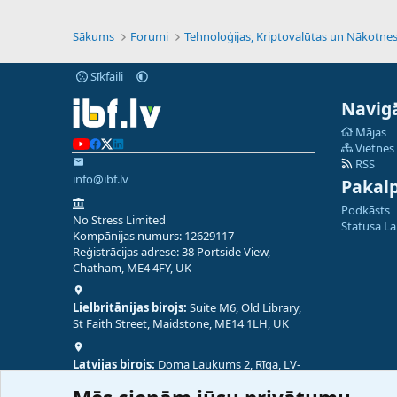
Sākums
Forumi
Sīkfaili
Navigā
Mājas
Vietnes
RSS
info@ibf.lv
Pakal
Podkāsts
No Stress Limited
Statusa L
Kompānijas numurs: 12629117
Reģistrācijas adrese: 38 Portside View,
Chatham, ME4 4FY, UK
Lielbritānijas birojs:
Suite M6, Old Library,
St Faith Street, Maidstone, ME14 1LH, UK
Latvijas birojs:
Doma Laukums 2, Rīga, LV-
1050, Latvija