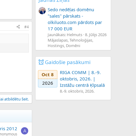
Sedo nedēļas domēnu
"sales" pārskats -
olkiluoto.com pārdots par
#4
17 000 EUR
Jaunākais: Helmuts
8. Jūlijs 2026
Mājaslapas, Tehnoloģijas,
Hostings, Domēni
Gaidošie pasākumi
RIGA COMM | 8.-9.
Oct 8
oktobris, 2026. |
2026
Izstāžu centrā Ķīpsalā
8.-9. oktobris, 2026.
ai atbildētu šeit.
ris 2012
A
nonymous