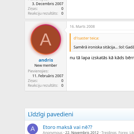
3. Decembris 2007
Ziņas
0
Reakciju rezultāts
0
16. Marts 2008
A
d1saster teica:
Samērā ironiska sitācija... :lol: Ga
nu tā lapa izskatās kā kāds bērn
andris
New member
Pievienojies
11. Februāris 2007
Ziņas
0
Reakciju rezultāts
0
Līdzīgi pavedieni
Etoro maksā vai nē??
A
Anonymous
22. Novembris 2012
Treidings, Forex, L