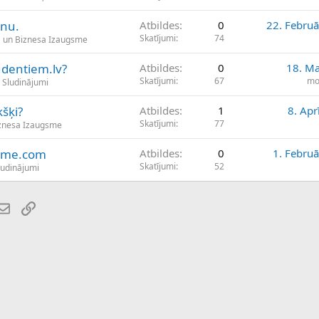
anu.
Atbildes
0
22. Februā
Skatījumi
74
 un Biznesa Izaugsme
udentiem.lv?
Atbildes
0
18. Ma
Skatījumi
67
mo
i Sludinājumi
kšķi?
Atbildes
1
8. Apr
Skatījumi
77
iznesa Izaugsme
come.com
Atbildes
0
1. Februā
Skatījumi
52
ludinājumi
atsApp
E-pasts
Saiti