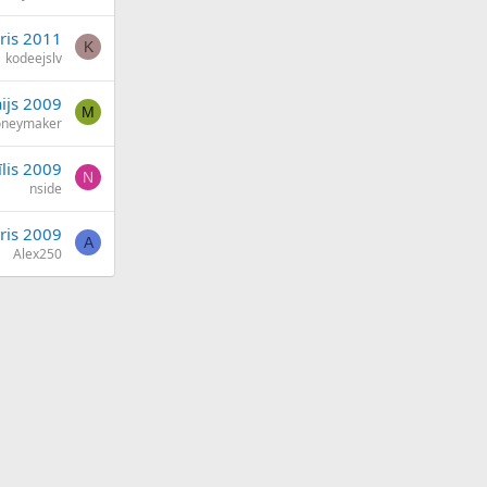
ris 2011
K
kodeejslv
ijs 2009
M
neymaker
īlis 2009
N
nside
ris 2009
A
Alex250