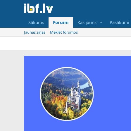
Sākums
Forumi
Kas jauns
Pasākumi
Jaunas ziņas
Meklēt forumos
IBF