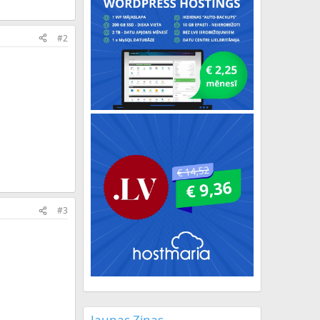
#2
#3
Jaunas Ziņas