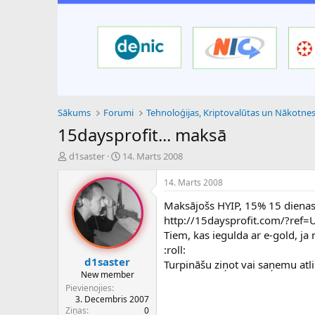
Sākums
Forumi
15daysprofit... maksā
P
S
d1saster
14. Marts 2008
a
ā
v
k
14. Marts 2008
e
u
Maksājošs HYIP, 15% 15 dienas
d
m
i
a
http://15daysprofit.com/?ref
e
d
Tiem, kas iegulda ar e-gold, ja
n
a
:roll:
a
t
d1saster
Turpināšu ziņot vai saņemu atli
u
u
New member
z
m
Pievienojies
s
s
3. Decembris 2007
ā
Ziņas
0