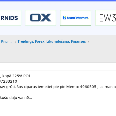
Tehnoloģijas, Kriptovalūtas un Nākotnes Finanses
Treidings, Forex, Likumdošana, Finanses
, kopā 225% ROI...
=U7233210
 nav grūti, šos ciparus iemetiet pie pie Memo: 4960505 , lai man a
kušo daļu vai nē...