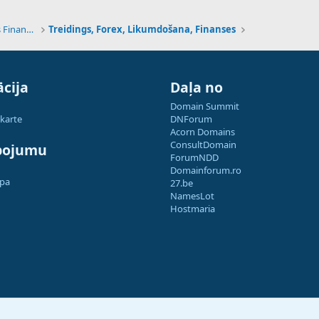
Tehnoloģijas, Kriptovalūtas un Nākotnes Finanses
Treidings, Forex, Likumdošana, Finanses
cija
Daļa no
Domain Summit
 karte
DNForum
Acorn Domains
ConsultDomain
pojumu
ForumNDD
Domainforum.ro
apa
27.be
NamesLot
Hostmaria