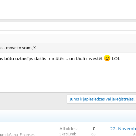
dās... move to scam ;X
s būtu uztaisījis dažās minūtēs... un tādā investēt
LOL
Jums ir jāpieslēdzas vai jāreģistrējas, l
Atbildes
0
22. Novemb
Skatījumi
63
A
ikumdošana, Finanses