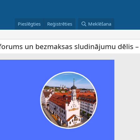
Pieslēgties
Reģistrēties
Meklēšana
 bezmaksas sludinājumu dēlis – dalība ir 