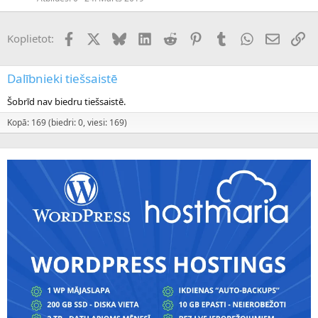
Facebook
X (Twitter)
Bluesky
LinkedIn
Reddit
Pinterest
Tumblr
WhatsApp
E-pasts
Sai
Koplietot:
Dalībnieki tiešsaistē
Šobrīd nav biedru tiešsaistē.
Kopā: 169 (biedri: 0, viesi: 169)