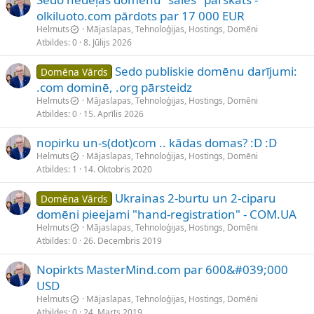
olkiluoto.com pārdots par 17 000 EUR
Helmuts
Mājaslapas, Tehnoloģijas, Hostings, Domēni
Atbildes
0
8. Jūlijs 2026
Sedo publiskie domēnu darījumi:
Domēna Vārds
.com dominē, .org pārsteidz
Helmuts
Mājaslapas, Tehnoloģijas, Hostings, Domēni
Atbildes
0
15. Aprīlis 2026
nopirku un-s(dot)com .. kādas domas? :D :D
Helmuts
Mājaslapas, Tehnoloģijas, Hostings, Domēni
Atbildes
1
14. Oktobris 2020
Ukrainas 2-burtu un 2-ciparu
Domēna Vārds
domēni pieejami "hand-registration" - COM.UA
Helmuts
Mājaslapas, Tehnoloģijas, Hostings, Domēni
Atbildes
0
26. Decembris 2019
Nopirkts MasterMind.com par 600&#039;000
USD
Helmuts
Mājaslapas, Tehnoloģijas, Hostings, Domēni
Atbildes
0
24. Marts 2019