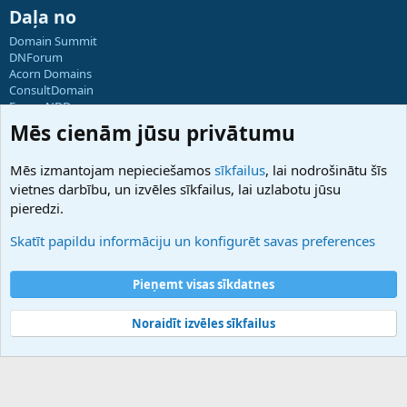
Daļa no
Domain Summit
DNForum
Acorn Domains
ConsultDomain
ForumNDD
Domainforum.ro
Mēs cienām jūsu privātumu
27.be
NamesLot
Mēs izmantojam nepieciešamos
sīkfailus
, lai nodrošinātu šīs
Hostmaria
vietnes darbību, un izvēles sīkfailus, lai uzlabotu jūsu
Atbalsts
pieredzi.
Sazinieties ar mums
Palīdzība
Skatīt papildu informāciju un konfigurēt savas preferences
Noteikumi un nosacījumi
Privātuma politika
Pieņemt visas sīkdatnes
Noraidīt izvēles sīkfailus
®
Community platform by XenForo
© 2010-2025 XenForo Ltd.