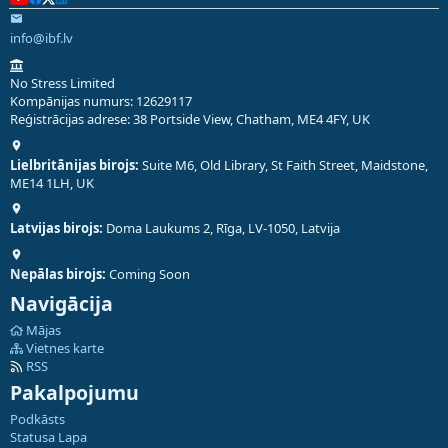
info@ibf.lv
No Stress Limited
Kompānijas numurs: 12629117
Reģistrācijas adrese: 38 Portside View, Chatham, ME4 4FY, UK
Lielbritānijas birojs:
Suite M6, Old Library, St Faith Street, Maidstone,
ME14 1LH, UK
Latvijas birojs:
Doma Laukums 2, Rīga, LV-1050, Latvija
Nepālas birojs:
Coming Soon
Navigācija
Mājas
Vietnes karte
RSS
Pakalpojumu
Podkāsts
Statusa Lapa