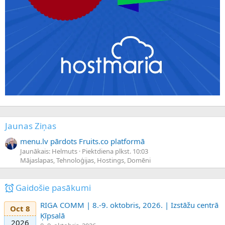
Jaunas Ziņas
menu.lv pārdots Fruits.co platformā
Jaunākais: Helmuts
Piektdiena plkst. 10:03
Mājaslapas, Tehnoloģijas, Hostings, Domēni
Gaidošie pasākumi
RIGA COMM | 8.-9. oktobris, 2026. | Izstāžu centrā
Oct 8
Ķīpsalā
2026