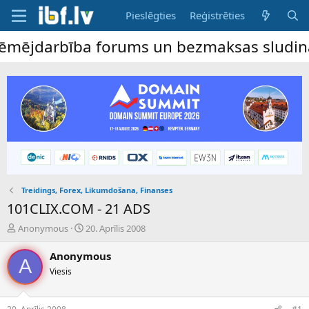
Pieslēgties
Reģistrēties
ējdarbība forums un bezmaksas sludinājumu 
Treidings, Forex, Likumdošana, Finanses
101CLIX.COM - 21 ADS
P
S
Anonymous
20. Aprīlis 2008
a
ā
v
k
Anonymous
A
e
u
Viesis
d
m
i
a
e
d