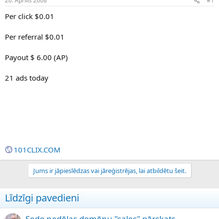
20. Aprīlis 2008
#1
n
a
a
t
Per click $0.01
u
u
z
m
Per referral $0.01
s
s
ā
c
Payout $ 6.00 (AP)
ē
j
21 ads today
s
101CLIX.COM
Jums ir jāpieslēdzas vai jāreģistrējas, lai atbildētu šeit.
Līdzīgi pavedieni
Sedo nedēļas domēnu "sales" pārskats -