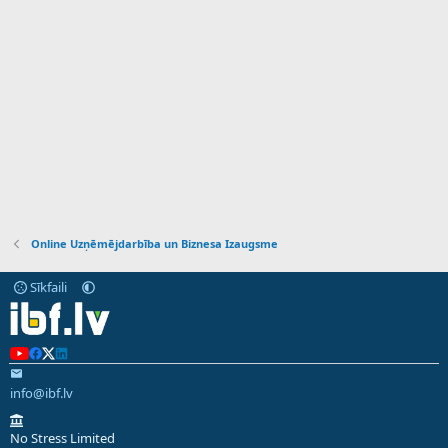
Online Uzņēmējdarbība un Biznesa Izaugsme
Sīkfaili
info@ibf.lv
No Stress Limited