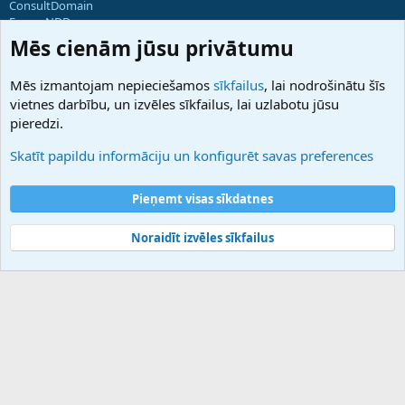
ConsultDomain
ForumNDD
Domainforum.ro
Mēs cienām jūsu privātumu
27.be
NamesLot
Mēs izmantojam nepieciešamos
sīkfailus
, lai nodrošinātu šīs
Hostmaria
vietnes darbību, un izvēles sīkfailus, lai uzlabotu jūsu
Atbalsts
pieredzi.
Sazinieties ar mums
Palīdzība
Skatīt papildu informāciju un konfigurēt savas preferences
Noteikumi un nosacījumi
Privātuma politika
Pieņemt visas sīkdatnes
Noraidīt izvēles sīkfailus
®
Community platform by XenForo
© 2010-2025 XenForo Ltd.