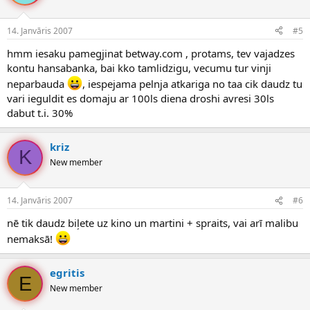
14. Janvāris 2007
#5
hmm iesaku pamegjinat betway.com , protams, tev vajadzes
kontu hansabanka, bai kko tamlidzigu, vecumu tur vinji
neparbauda
, iespejama pelnja atkariga no taa cik daudz tu
vari ieguldit es domaju ar 100ls diena droshi avresi 30ls
dabut t.i. 30%
kriz
K
New member
14. Janvāris 2007
#6
nē tik daudz biļete uz kino un martini + spraits, vai arī malibu
nemaksā!
egritis
E
New member