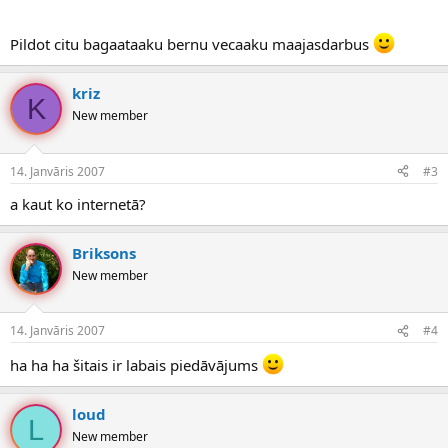
Pildot citu bagaataaku bernu vecaaku maajasdarbus
kriz
K
New member
14. Janvāris 2007
#3
a kaut ko internetā?
Briksons
New member
14. Janvāris 2007
#4
ha ha ha šitais ir labais piedāvājums
loud
L
New member