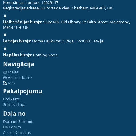
Kompānijas numurs: 12629117
Reģistrācijas adrese: 38 Portside View, Chatham, ME4 4FY, UK
Lielbritānijas birojs:
Suite M6, Old Library, St Faith Street, Maidstone,
ME14 1LH, UK
Latvijas birojs:
Doma Laukums 2, Rīga, LV-1050, Latvija
Nepālas birojs:
Coming Soon
Navigācija
Mājas
Vietnes karte
RSS
Pakalpojumu
Podkāsts
Statusa Lapa
Daļa no
Domain Summit
DNForum
Acorn Domains