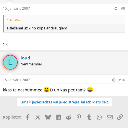
15. Janvāris 2007
#9
kriz teica:
aiziešanai uz kino kopā ar draugiem
:-k
loud
L
New member
15. Janvāris 2007
#10
kkas te neshtimmee
D un kas pec tam?
Jums ir jāpieslēdzas vai jāreģistrējas, lai atbildētu šeit.
Facebook
X (Twitter)
Bluesky
LinkedIn
Reddit
Pinterest
Tumblr
WhatsApp
E-pasts
Sai
Koplietot: