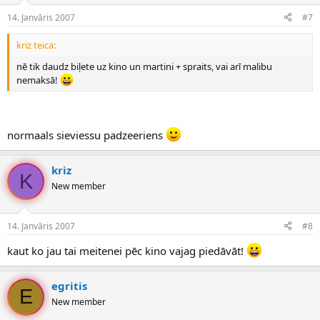
14. Janvāris 2007
#7
kriz teica:
nē tik daudz biļete uz kino un martini + spraits, vai arī malibu
nemaksā!
normaals sieviessu padzeeriens
kriz
K
New member
14. Janvāris 2007
#8
kaut ko jau tai meitenei pēc kino vajag piedāvāt!
egritis
E
New member