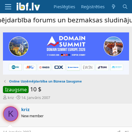
Pieslēgties
Reģistrēties
rbība forums un bezmaksas sludinājumu dēl
Online Uzņēmējdarbība un Biznesa Izaugsme
10 $
Izaugsme
P
S
kriz
14. Janvāris 2007
a
ā
v
k
kriz
K
e
u
New member
d
m
i
a
e
d