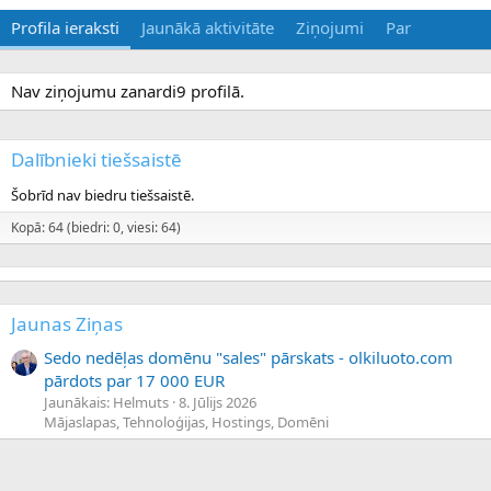
Profila ieraksti
Jaunākā aktivitāte
Ziņojumi
Par
Nav ziņojumu zanardi9 profilā.
Dalībnieki tiešsaistē
Šobrīd nav biedru tiešsaistē.
Kopā: 64 (biedri: 0, viesi: 64)
Jaunas Ziņas
Sedo nedēļas domēnu "sales" pārskats - olkiluoto.com
pārdots par 17 000 EUR
Jaunākais: Helmuts
8. Jūlijs 2026
Mājaslapas, Tehnoloģijas, Hostings, Domēni