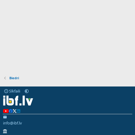
Biedri
Sīkfaili
info@ibf.lv