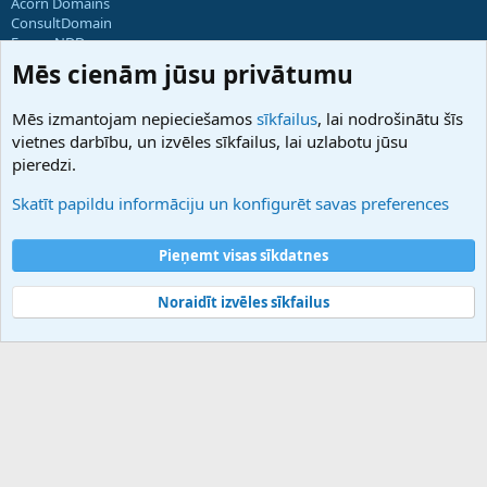
Acorn Domains
ConsultDomain
ForumNDD
Domainforum.ro
Mēs cienām jūsu privātumu
27.be
NamesLot
Mēs izmantojam nepieciešamos
sīkfailus
, lai nodrošinātu šīs
Hostmaria
vietnes darbību, un izvēles sīkfailus, lai uzlabotu jūsu
Atbalsts
pieredzi.
Sazinieties ar mums
Palīdzība
Skatīt papildu informāciju un konfigurēt savas preferences
Noteikumi un nosacījumi
Privātuma politika
Pieņemt visas sīkdatnes
Noraidīt izvēles sīkfailus
®
Community platform by XenForo
© 2010-2025 XenForo Ltd.