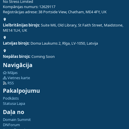
No Stress Limited
Kompānijas numurs: 12629117
Reģistrācijas adrese: 38 Portside View, Chatham, ME4 4FY, UK
Lielbritānijas birojs:
Suite M6, Old Library, St Faith Street, Maidstone,
ME14 1LH, UK
Latvijas birojs:
Doma Laukums 2, Rīga, LV-1050, Latvija
Nepālas birojs:
Coming Soon
Navigācija
Mājas
Vietnes karte
RSS
Pakalpojumu
Podkāsts
Statusa Lapa
Daļa no
Domain Summit
DNForum