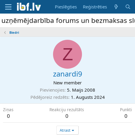
Pieslēgties
Reģistrēties
e uzņēmējdarbība forums un bezmaksas slud
Biedri
Z
zanardi9
New member
Pievienojies
5. Maijs 2008
Pēdējoreiz redzēts
1. Augusts 2024
Ziņas
Reakciju rezultāts
Punkti
0
0
0
Atrast