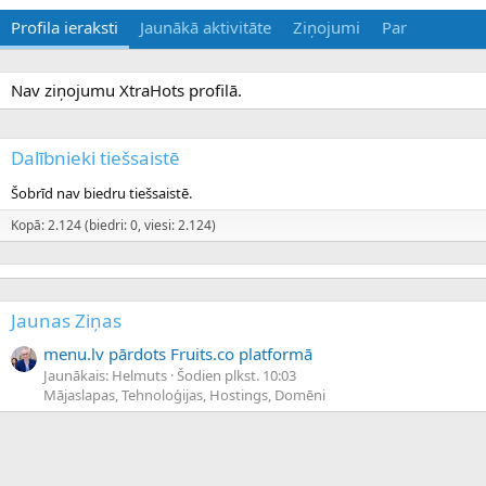
Profila ieraksti
Jaunākā aktivitāte
Ziņojumi
Par
Nav ziņojumu XtraHots profilā.
Dalībnieki tiešsaistē
Šobrīd nav biedru tiešsaistē.
Kopā: 2.124 (biedri: 0, viesi: 2.124)
Jaunas Ziņas
menu.lv pārdots Fruits.co platformā
Jaunākais: Helmuts
Šodien plkst. 10:03
Mājaslapas, Tehnoloģijas, Hostings, Domēni