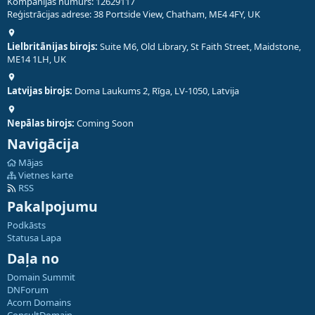
Kompānijas numurs: 12629117
Reģistrācijas adrese: 38 Portside View, Chatham, ME4 4FY, UK
Lielbritānijas birojs:
Suite M6, Old Library, St Faith Street, Maidstone,
ME14 1LH, UK
Latvijas birojs:
Doma Laukums 2, Rīga, LV-1050, Latvija
Nepālas birojs:
Coming Soon
Navigācija
Mājas
Vietnes karte
RSS
Pakalpojumu
Podkāsts
Statusa Lapa
Daļa no
Domain Summit
DNForum
Acorn Domains
ConsultDomain