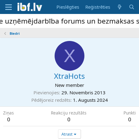
Pieslēgties
Reģistrēties
ne uzņēmējdarbība forums un bezmaksas slu
Biedri
X
XtraHots
New member
Pievienojies
29. Novembris 2013
Pēdējoreiz redzēts
1. Augusts 2024
Ziņas
Reakciju rezultāts
Punkti
0
0
0
Atrast