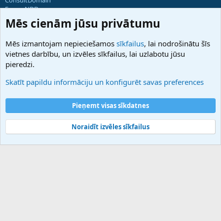
ForumNDD
Domainforum.ro
Mēs cienām jūsu privātumu
27.be
NamesLot
Mēs izmantojam nepieciešamos
sīkfailus
, lai nodrošinātu šīs
Hostmaria
vietnes darbību, un izvēles sīkfailus, lai uzlabotu jūsu
Atbalsts
pieredzi.
Sazinieties ar mums
Palīdzība
Skatīt papildu informāciju un konfigurēt savas preferences
Noteikumi un nosacījumi
Privātuma politika
Pieņemt visas sīkdatnes
Noraidīt izvēles sīkfailus
®
Community platform by XenForo
© 2010-2025 XenForo Ltd.