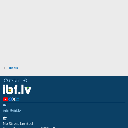
Biedri
Sīkfaili
info@ibf.lv
No Stress Limited