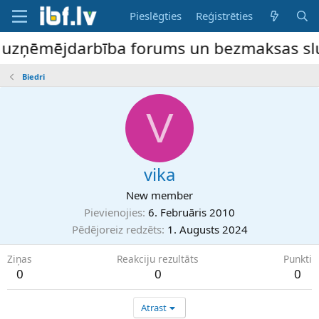
Pieslēgties
Reģistrēties
e uzņēmējdarbība forums un bezmaksas sludi
Biedri
V
vika
New member
Pievienojies
6. Februāris 2010
Pēdējoreiz redzēts
1. Augusts 2024
Ziņas
Reakciju rezultāts
Punkti
0
0
0
Atrast