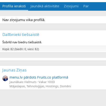
Profila ieraksti
Jaunākā aktivitāte
Ziņojumi
Par
Nav ziņojumu vika profilā.
Dalībnieki tiešsaistē
Šobrīd nav biedru tiešsaistē.
Kopā: 82 (biedri: 0, viesi: 82)
Jaunas Ziņas
menu.lv pārdots Fruits.co platformā
Jaunākais: Helmuts
Vakar 10:03
Mājaslapas, Tehnoloģijas, Hostings, Domēni