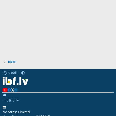
Biedri
Sīkfaili
info@ibf.lv
No Stress Limited