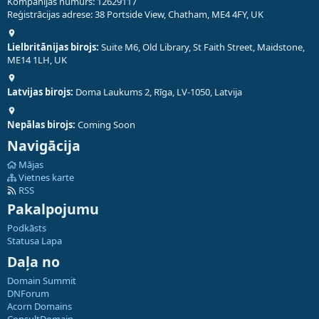
Kompānijas numurs: 12629117
Reģistrācijas adrese: 38 Portside View, Chatham, ME4 4FY, UK
Lielbritānijas birojs:
Suite M6, Old Library, St Faith Street, Maidstone,
ME14 1LH, UK
Latvijas birojs:
Doma Laukums 2, Rīga, LV-1050, Latvija
Nepālas birojs:
Coming Soon
Navigācija
Mājas
Vietnes karte
RSS
Pakalpojumu
Podkāsts
Statusa Lapa
Daļa no
Domain Summit
DNForum
Acorn Domains
ConsultDomain