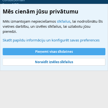
ForumNDD
Domainforum.ro
Mēs cienām jūsu privātumu
27.be
NamesLot
Mēs izmantojam nepieciešamos
sīkfailus
, lai nodrošinātu šīs
Hostmaria
vietnes darbību, un izvēles sīkfailus, lai uzlabotu jūsu
Atbalsts
pieredzi.
Sazinieties ar mums
Palīdzība
Skatīt papildu informāciju un konfigurēt savas preferences
Noteikumi un nosacījumi
Privātuma politika
Pieņemt visas sīkdatnes
Noraidīt izvēles sīkfailus
®
Community platform by XenForo
© 2010-2025 XenForo Ltd.