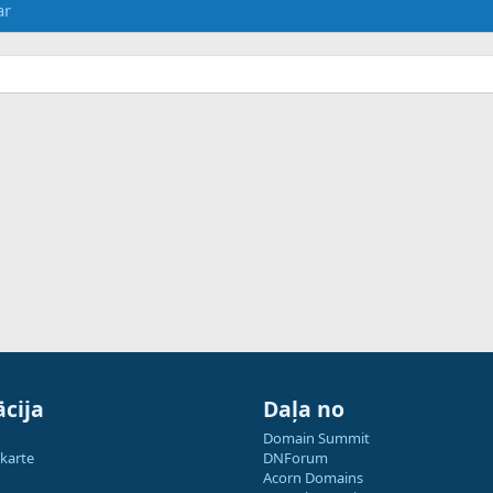
ar
cija
Daļa no
Domain Summit
 karte
DNForum
Acorn Domains