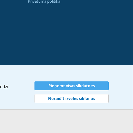
Privātuma politika
Pieņemt visas sīkdatnes
edzi.
Noraidīt izvēles sīkfailus