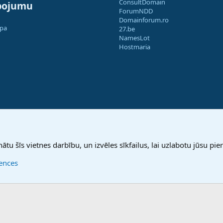
ConsultDomain
pojumu
ForumNDD
Domainforum.ro
apa
27.be
NamesLot
Hostmaria
nātu šīs vietnes darbību, un izvēles sīkfailus, lai uzlabotu jūsu pier
rences
®
Community platform by XenForo
© 2010-2025 XenForo Ltd.