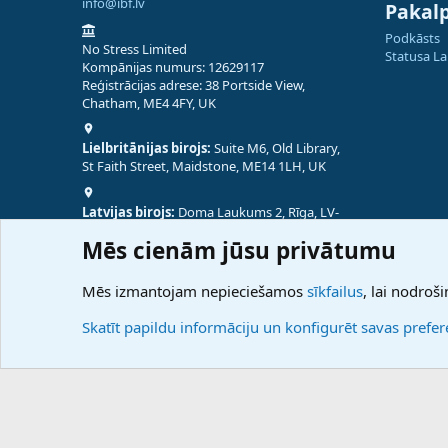
info@ibf.lv
Pakal
Podkāsts
No Stress Limited
Statusa L
Kompānijas numurs: 12629117
Reģistrācijas adrese: 38 Portside View,
Chatham, ME4 4FY, UK
Lielbritānijas birojs:
Suite M6, Old Library,
St Faith Street, Maidstone, ME14 1LH, UK
Latvijas birojs:
Doma Laukums 2, Rīga, LV-
1050, Latvija
Mēs cienām jūsu privātumu
Nepālas birojs:
Coming Soon
Mēs izmantojam nepieciešamos
sīkfailus
, lai nodroši
Skatīt papildu informāciju un konfigurēt savas prefe