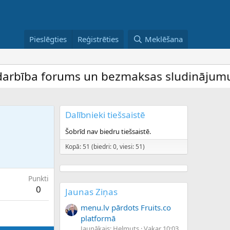
Pieslēgties
Reģistrēties
Meklēšana
bība forums un bezmaksas sludinājumu dēli
Dalībnieki tiešsaistē
Šobrīd nav biedru tiešsaistē.
Kopā: 51 (biedri: 0, viesi: 51)
Punkti
0
Jaunas Ziņas
menu.lv pārdots Fruits.co
platformā
Jaunākais: Helmuts
Vakar 10:03