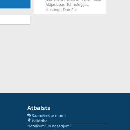
Mājaslapas, Tehnoloģijas,
Hostings, Domēni
Atbalsts
Sazinieties ar mums
Palīdzība
Noteikumi un nosacījumi