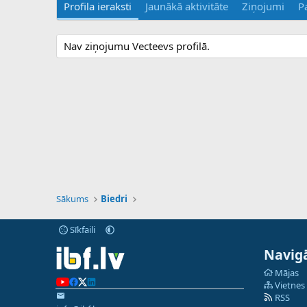
Profila ieraksti
Jaunākā aktivitāte
Ziņojumi
P
Nav ziņojumu Vecteevs profilā.
Sākums
Biedri
Sīkfaili
Navigā
Mājas
Vietnes
RSS