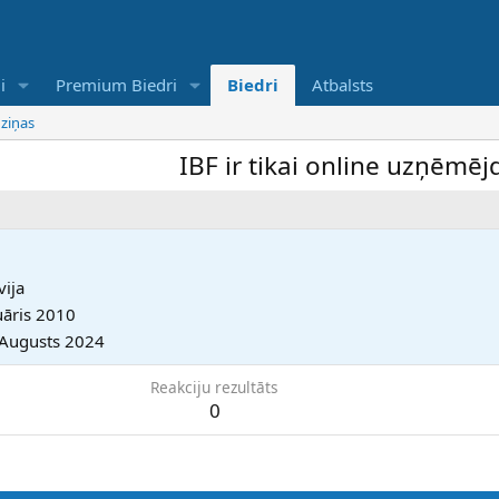
i
Premium Biedri
Biedri
Atbalsts
 ziņas
IBF ir tikai online uzņēmējdar
vija
uāris 2010
 Augusts 2024
Reakciju rezultāts
0