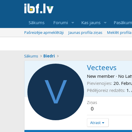
Sākums
Forumi
Kas jauns
Pasākum
Pašreizējie apmeklētāji
Jaunas profila ziņas
Meklēt profila
Sākums
Biedri
Vecteevs
V
New member
·
No
Lat
Pievienojies
20. Febr
Pēdējoreiz redzēts
1.
Ziņas
0
Atrast