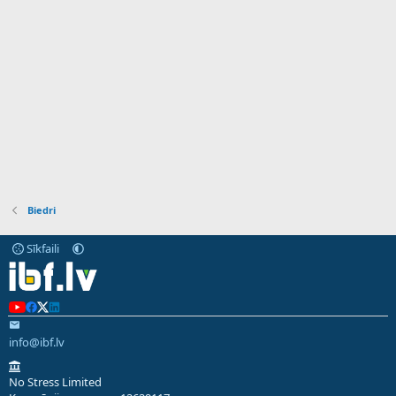
Biedri
Sīkfaili
info@ibf.lv
No Stress Limited