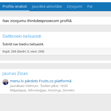
Profila ieraksti
Jaunākā aktivitāte
Ziņojumi
Par
Nav ziņojumu thinkdeepnowcom profilā.
Dalībnieki tiešsaistē
Šobrīd nav biedru tiešsaistē.
Kopā: 268 (biedri: 0, viesi: 268)
Jaunas Ziņas
menu.lv pārdots Fruits.co platformā
Jaunākais: Helmuts
Šodien plkst. 10:03
Mājaslapas, Tehnoloģijas, Hostings, Domēni