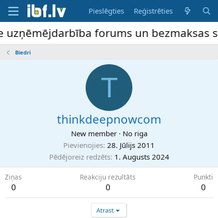
Pieslēgties
Reģistrēties
ne uzņēmējdarbība forums un bezmaksas slud
Biedri
T
thinkdeepnowcom
New member
·
No
riga
Pievienojies
28. Jūlijs 2011
Pēdējoreiz redzēts
1. Augusts 2024
Ziņas
Reakciju rezultāts
Punkti
0
0
0
Atrast