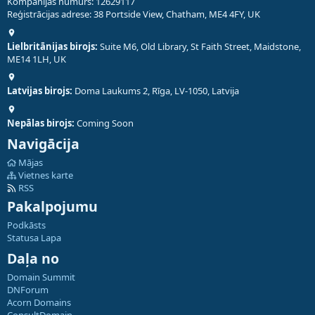
Kompānijas numurs: 12629117
Reģistrācijas adrese: 38 Portside View, Chatham, ME4 4FY, UK
Lielbritānijas birojs:
Suite M6, Old Library, St Faith Street, Maidstone,
ME14 1LH, UK
Latvijas birojs:
Doma Laukums 2, Rīga, LV-1050, Latvija
Nepālas birojs:
Coming Soon
Navigācija
Mājas
Vietnes karte
RSS
Pakalpojumu
Podkāsts
Statusa Lapa
Daļa no
Domain Summit
DNForum
Acorn Domains
ConsultDomain