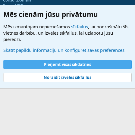
ForumNDD
Domainforum.ro
Mēs cienām jūsu privātumu
27.be
NamesLot
Mēs izmantojam nepieciešamos
sīkfailus
, lai nodrošinātu šīs
Hostmaria
vietnes darbību, un izvēles sīkfailus, lai uzlabotu jūsu
Atbalsts
pieredzi.
Sazinieties ar mums
Palīdzība
Skatīt papildu informāciju un konfigurēt savas preferences
Noteikumi un nosacījumi
Privātuma politika
Pieņemt visas sīkdatnes
Noraidīt izvēles sīkfailus
®
Community platform by XenForo
© 2010-2025 XenForo Ltd.