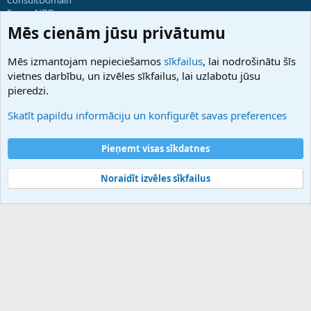
ForumNDD
Domainforum.ro
Mēs cienām jūsu privātumu
27.be
NamesLot
Mēs izmantojam nepieciešamos
sīkfailus
, lai nodrošinātu šīs
Hostmaria
vietnes darbību, un izvēles sīkfailus, lai uzlabotu jūsu
Atbalsts
pieredzi.
Sazinieties ar mums
Palīdzība
Skatīt papildu informāciju un konfigurēt savas preferences
Noteikumi un nosacījumi
Privātuma politika
Pieņemt visas sīkdatnes
Noraidīt izvēles sīkfailus
®
Community platform by XenForo
© 2010-2025 XenForo Ltd.