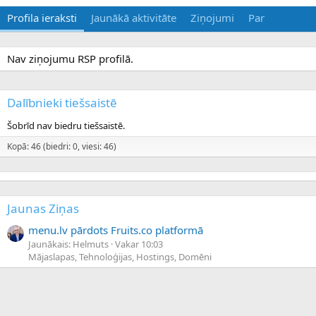
Profila ieraksti
Jaunākā aktivitāte
Ziņojumi
Par
Nav ziņojumu RSP profilā.
Dalībnieki tiešsaistē
Šobrīd nav biedru tiešsaistē.
Kopā: 46 (biedri: 0, viesi: 46)
Jaunas Ziņas
menu.lv pārdots Fruits.co platformā
Jaunākais: Helmuts
Vakar 10:03
Mājaslapas, Tehnoloģijas, Hostings, Domēni