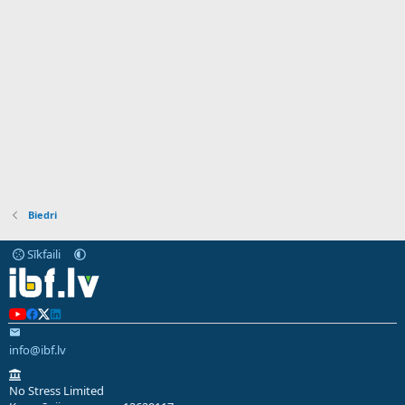
Biedri
Sīkfaili
info@ibf.lv
No Stress Limited