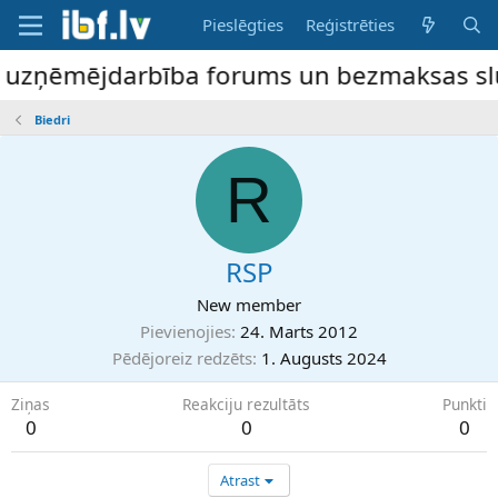
Pieslēgties
Reģistrēties
e uzņēmējdarbība forums un bezmaksas slud
Biedri
R
RSP
New member
Pievienojies
24. Marts 2012
Pēdējoreiz redzēts
1. Augusts 2024
Ziņas
Reakciju rezultāts
Punkti
0
0
0
Atrast