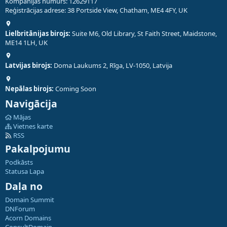
Kompānijas numurs: 12629117
Reģistrācijas adrese: 38 Portside View, Chatham, ME4 4FY, UK
Lielbritānijas birojs:
Suite M6, Old Library, St Faith Street, Maidstone,
ME14 1LH, UK
Latvijas birojs:
Doma Laukums 2, Rīga, LV-1050, Latvija
Nepālas birojs:
Coming Soon
Navigācija
Mājas
Vietnes karte
RSS
Pakalpojumu
Podkāsts
Statusa Lapa
Daļa no
Domain Summit
DNForum
Acorn Domains
ConsultDomain