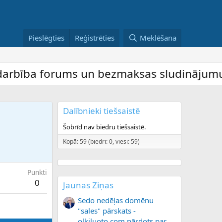
Pieslēgties
Reģistrēties
Meklēšana
bība forums un bezmaksas sludinājumu dēli
Dalībnieki tiešsaistē
Šobrīd nav biedru tiešsaistē.
Kopā: 59 (biedri: 0, viesi: 59)
Punkti
0
Jaunas Ziņas
Sedo nedēļas domēnu
"sales" pārskats -
olkiluoto.com pārdots par