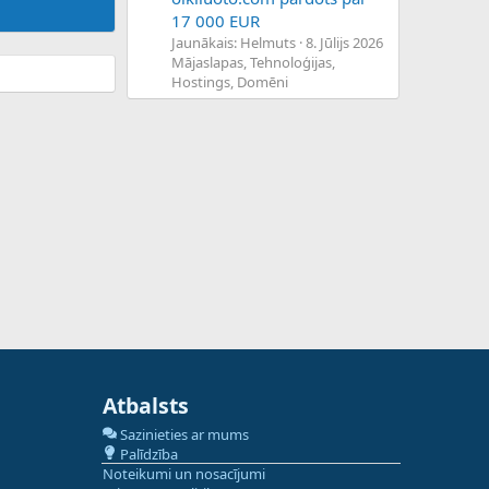
17 000 EUR
Jaunākais: Helmuts
8. Jūlijs 2026
Mājaslapas, Tehnoloģijas,
Hostings, Domēni
Atbalsts
Sazinieties ar mums
Palīdzība
Noteikumi un nosacījumi