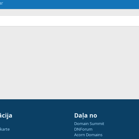
ar
cija
Daļa no
Domain Summit
 karte
DNForum
Acorn Domains