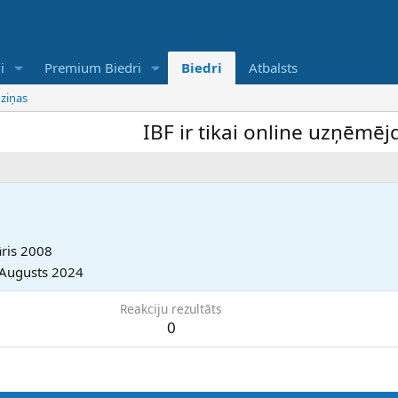
i
Premium Biedri
Biedri
Atbalsts
 ziņas
IBF ir tikai online uzņēmējdar
āris 2008
 Augusts 2024
Reakciju rezultāts
0