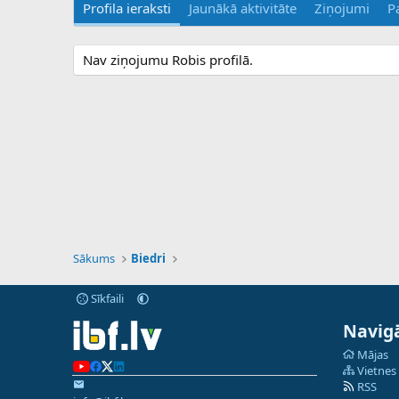
Profila ieraksti
Jaunākā aktivitāte
Ziņojumi
P
Nav ziņojumu Robis profilā.
Sākums
Biedri
Sīkfaili
Navigā
Mājas
Vietnes
RSS