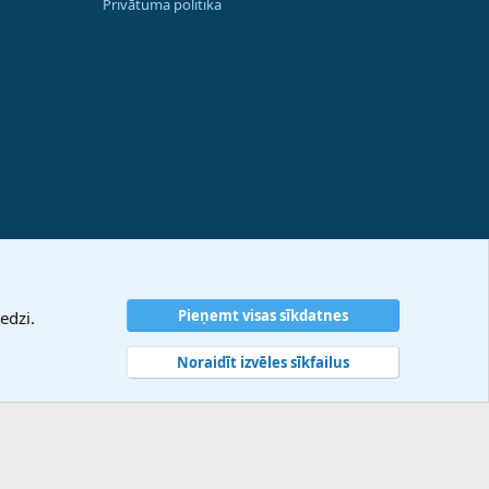
Privātuma politika
Pieņemt visas sīkdatnes
edzi.
Noraidīt izvēles sīkfailus