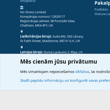
info@ibf.lv
Pakal
Podkāsts
No Stress Limited
Statusa L
Kompānijas numurs: 12629117
Reģistrācijas adrese: 38 Portside View,
Chatham, ME4 4FY, UK
Lielbritānijas birojs:
Suite M6, Old Library,
St Faith Street, Maidstone, ME14 1LH, UK
Latvijas birojs:
Doma Laukums 2, Rīga, LV-
1050, Latvija
Mēs cienām jūsu privātumu
Nepālas birojs:
Coming Soon
Mēs izmantojam nepieciešamos
sīkfailus
, lai nodroši
Skatīt papildu informāciju un konfigurēt savas prefe