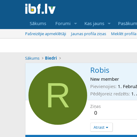
Sākums
Forumi
Kas jauns
Pasākum
Pašreizējie apmeklētāji
Jaunas profila ziņas
Meklēt profila
Sākums
Biedri
Robis
R
New member
Pievienojies
1. Febru
Pēdējoreiz redzēts
1.
Ziņas
0
Atrast