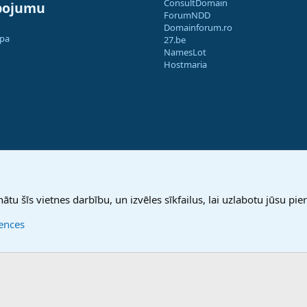
ConsultDomain
pojumu
ForumNDD
Domainforum.ro
apa
27.be
NamesLot
Hostmaria
nātu šīs vietnes darbību, un izvēles sīkfailus, lai uzlabotu jūsu pier
rences
®
Community platform by XenForo
© 2010-2025 XenForo Ltd.