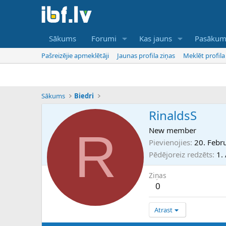
Sākums
Forumi
Kas jauns
Pasākum
Pašreizējie apmeklētāji
Jaunas profila ziņas
Meklēt profila
Sākums
Biedri
RinaldsS
R
New member
Pievienojies
20. Febr
Pēdējoreiz redzēts
1.
Ziņas
0
Atrast