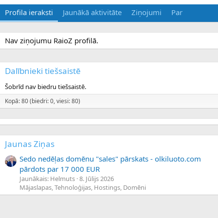
Profila ieraksti
Jaunākā aktivitāte
Ziņojumi
Par
Nav ziņojumu RaioZ profilā.
Dalībnieki tiešsaistē
Šobrīd nav biedru tiešsaistē.
Kopā: 80 (biedri: 0, viesi: 80)
Jaunas Ziņas
Sedo nedēļas domēnu "sales" pārskats - olkiluoto.com
pārdots par 17 000 EUR
Jaunākais: Helmuts
8. Jūlijs 2026
Mājaslapas, Tehnoloģijas, Hostings, Domēni