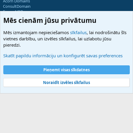
Acorn Domains
ConsultDomain
ForumNDD
Domainforum.ro
Mēs cienām jūsu privātumu
27.be
NamesLot
Mēs izmantojam nepieciešamos
sīkfailus
, lai nodrošinātu šīs
Hostmaria
vietnes darbību, un izvēles sīkfailus, lai uzlabotu jūsu
Atbalsts
pieredzi.
Sazinieties ar mums
Palīdzība
Skatīt papildu informāciju un konfigurēt savas preferences
Noteikumi un nosacījumi
Privātuma politika
Pieņemt visas sīkdatnes
Noraidīt izvēles sīkfailus
®
Community platform by XenForo
© 2010-2025 XenForo Ltd.