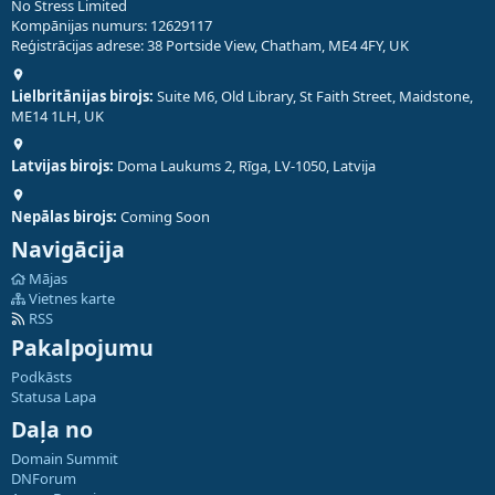
No Stress Limited
Kompānijas numurs: 12629117
Reģistrācijas adrese: 38 Portside View, Chatham, ME4 4FY, UK
Lielbritānijas birojs:
Suite M6, Old Library, St Faith Street, Maidstone,
ME14 1LH, UK
Latvijas birojs:
Doma Laukums 2, Rīga, LV-1050, Latvija
Nepālas birojs:
Coming Soon
Navigācija
Mājas
Vietnes karte
RSS
Pakalpojumu
Podkāsts
Statusa Lapa
Daļa no
Domain Summit
DNForum