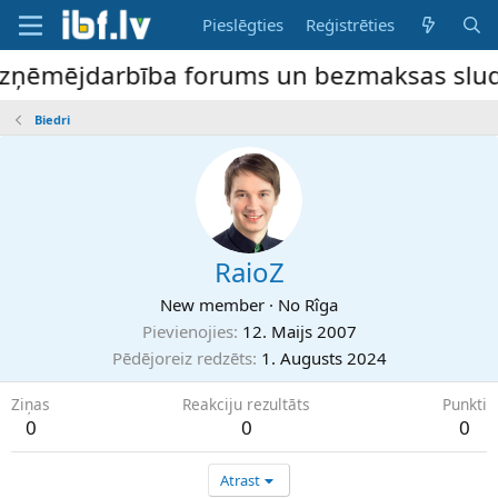
Pieslēgties
Reģistrēties
uzņēmējdarbība forums un bezmaksas sludin
Biedri
RaioZ
New member
·
No
Rîga
Pievienojies
12. Maijs 2007
Pēdējoreiz redzēts
1. Augusts 2024
Ziņas
Reakciju rezultāts
Punkti
0
0
0
Atrast