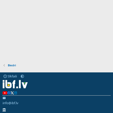
Biedri
Sīkfaili
info@ibf.lv