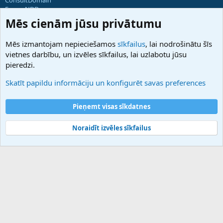
ForumNDD
Domainforum.ro
Mēs cienām jūsu privātumu
27.be
NamesLot
Mēs izmantojam nepieciešamos
sīkfailus
, lai nodrošinātu šīs
Hostmaria
vietnes darbību, un izvēles sīkfailus, lai uzlabotu jūsu
Atbalsts
pieredzi.
Sazinieties ar mums
Palīdzība
Skatīt papildu informāciju un konfigurēt savas preferences
Noteikumi un nosacījumi
Privātuma politika
Pieņemt visas sīkdatnes
Noraidīt izvēles sīkfailus
®
Community platform by XenForo
© 2010-2025 XenForo Ltd.