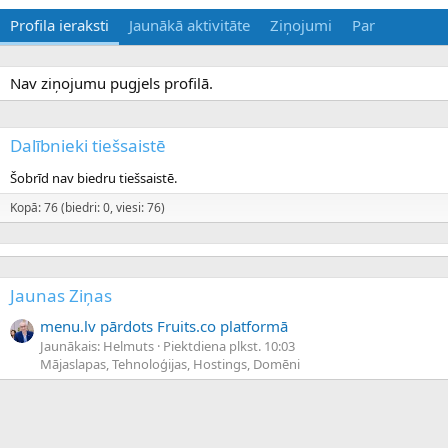
Profila ieraksti
Jaunākā aktivitāte
Ziņojumi
Par
Nav ziņojumu pugjels profilā.
Dalībnieki tiešsaistē
Šobrīd nav biedru tiešsaistē.
Kopā: 76 (biedri: 0, viesi: 76)
Jaunas Ziņas
menu.lv pārdots Fruits.co platformā
Jaunākais: Helmuts
Piektdiena plkst. 10:03
Mājaslapas, Tehnoloģijas, Hostings, Domēni