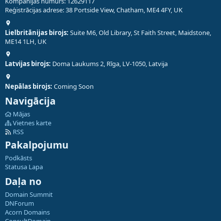
Kompānijas numurs: 12629117
Reģistrācijas adrese: 38 Portside View, Chatham, ME4 4FY, UK
Lielbritānijas birojs:
Suite M6, Old Library, St Faith Street, Maidstone,
ME14 1LH, UK
Latvijas birojs:
Doma Laukums 2, Rīga, LV-1050, Latvija
Nepālas birojs:
Coming Soon
Navigācija
Mājas
Vietnes karte
RSS
Pakalpojumu
Podkāsts
Statusa Lapa
Daļa no
Domain Summit
DNForum
Acorn Domains
ConsultDomain