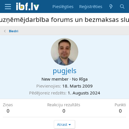
Pieslēgties
Reģistrēties
 uzņēmējdarbība forums un bezmaksas sludi
Biedri
pugjels
New member
·
No
Rîga
Pievienojies
18. Marts 2009
Pēdējoreiz redzēts
1. Augusts 2024
Ziņas
Reakciju rezultāts
Punkti
0
0
0
Atrast