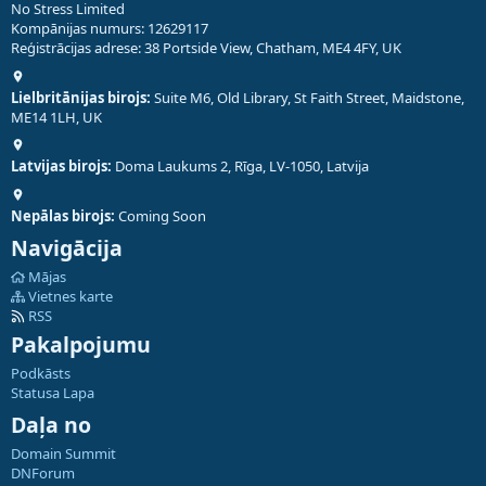
No Stress Limited
Kompānijas numurs: 12629117
Reģistrācijas adrese: 38 Portside View, Chatham, ME4 4FY, UK
Lielbritānijas birojs:
Suite M6, Old Library, St Faith Street, Maidstone,
ME14 1LH, UK
Latvijas birojs:
Doma Laukums 2, Rīga, LV-1050, Latvija
Nepālas birojs:
Coming Soon
Navigācija
Mājas
Vietnes karte
RSS
Pakalpojumu
Podkāsts
Statusa Lapa
Daļa no
Domain Summit
DNForum