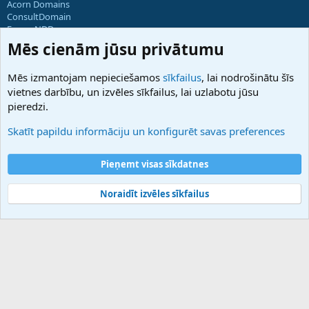
Acorn Domains
ConsultDomain
ForumNDD
Domainforum.ro
Mēs cienām jūsu privātumu
27.be
NamesLot
Mēs izmantojam nepieciešamos
sīkfailus
, lai nodrošinātu šīs
Hostmaria
vietnes darbību, un izvēles sīkfailus, lai uzlabotu jūsu
Atbalsts
pieredzi.
Sazinieties ar mums
Palīdzība
Skatīt papildu informāciju un konfigurēt savas preferences
Noteikumi un nosacījumi
Privātuma politika
Pieņemt visas sīkdatnes
Noraidīt izvēles sīkfailus
®
Community platform by XenForo
© 2010-2025 XenForo Ltd.