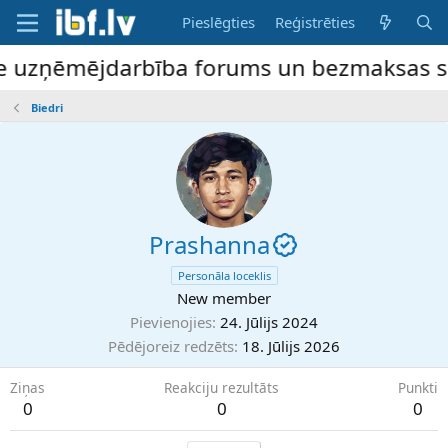
Pieslēgties
Reģistrēties
ne uzņēmējdarbība forums un bezmaksas slud
Biedri
Prashanna
Personāla loceklis
New member
Pievienojies
24. Jūlijs 2024
Pēdējoreiz redzēts
18. Jūlijs 2026
Ziņas
Reakciju rezultāts
Punkti
0
0
0