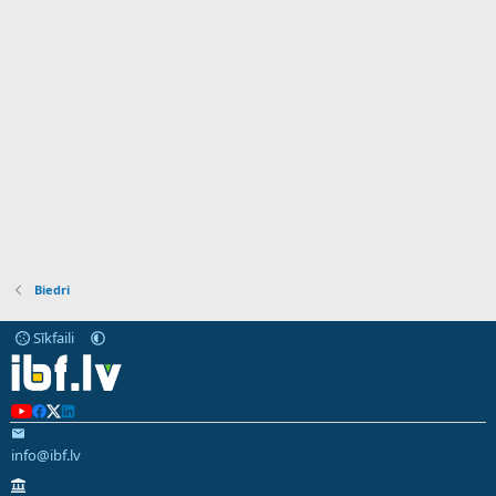
Biedri
Sīkfaili
info@ibf.lv