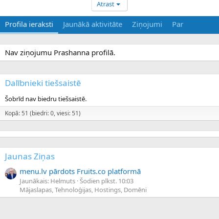
Atrast
Profila ieraksti
Jaunākā aktivitāte
Ziņojumi
Par
Nav ziņojumu Prashanna profilā.
Dalībnieki tiešsaistē
Šobrīd nav biedru tiešsaistē.
Kopā: 51 (biedri: 0, viesi: 51)
Jaunas Ziņas
menu.lv pārdots Fruits.co platformā
Jaunākais: Helmuts
Šodien plkst. 10:03
Mājaslapas, Tehnoloģijas, Hostings, Domēni