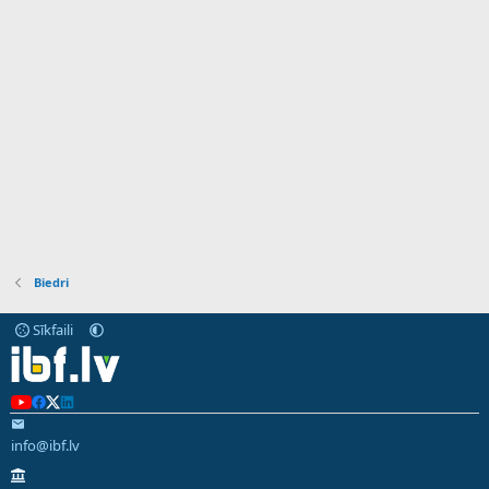
Biedri
Sīkfaili
info@ibf.lv