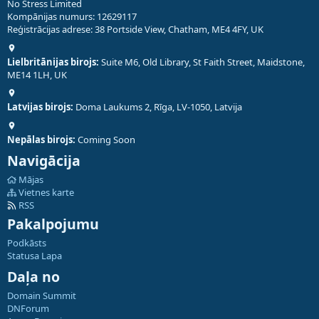
No Stress Limited
Kompānijas numurs: 12629117
Reģistrācijas adrese: 38 Portside View, Chatham, ME4 4FY, UK
Lielbritānijas birojs:
Suite M6, Old Library, St Faith Street, Maidstone,
ME14 1LH, UK
Latvijas birojs:
Doma Laukums 2, Rīga, LV-1050, Latvija
Nepālas birojs:
Coming Soon
Navigācija
Mājas
Vietnes karte
RSS
Pakalpojumu
Podkāsts
Statusa Lapa
Daļa no
Domain Summit
DNForum