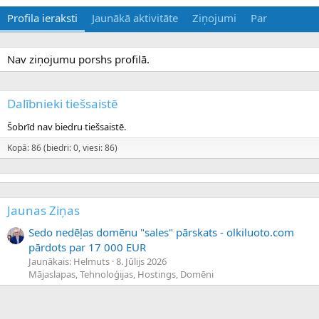
Profila ieraksti
Jaunākā aktivitāte
Ziņojumi
Par
Nav ziņojumu porshs profilā.
Dalībnieki tiešsaistē
Šobrīd nav biedru tiešsaistē.
Kopā: 86 (biedri: 0, viesi: 86)
Jaunas Ziņas
Sedo nedēļas domēnu "sales" pārskats - olkiluoto.com
pārdots par 17 000 EUR
Jaunākais: Helmuts
8. Jūlijs 2026
Mājaslapas, Tehnoloģijas, Hostings, Domēni