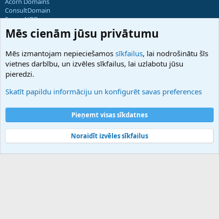
Acorn Domains
ConsultDomain
ForumNDD
Domainforum.ro
Mēs cienām jūsu privātumu
27.be
NamesLot
Mēs izmantojam nepieciešamos
sīkfailus
, lai nodrošinātu šīs
Hostmaria
vietnes darbību, un izvēles sīkfailus, lai uzlabotu jūsu
Atbalsts
pieredzi.
Sazinieties ar mums
Palīdzība
Skatīt papildu informāciju un konfigurēt savas preferences
Noteikumi un nosacījumi
Privātuma politika
Pieņemt visas sīkdatnes
Noraidīt izvēles sīkfailus
®
Community platform by XenForo
© 2010-2025 XenForo Ltd.