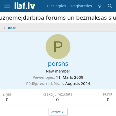
Pieslēgties
Reģistrēties
 uzņēmējdarbība forums un bezmaksas sludin
Biedri
P
porshs
New member
Pievienojies
11. Marts 2009
Pēdējoreiz redzēts
1. Augusts 2024
Ziņas
Reakciju rezultāts
Punkti
0
0
0
Atrast