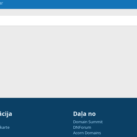
ar
cija
Daļa no
Domain Summit
 karte
DNForum
Acorn Domains