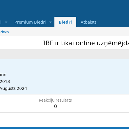
i
Premium Biedri
Biedri
Atbalsts
 ziņas
IBF ir tikai online uzņēmējdarb
linn
s 2013
 Augusts 2024
Reakciju rezultāts
0