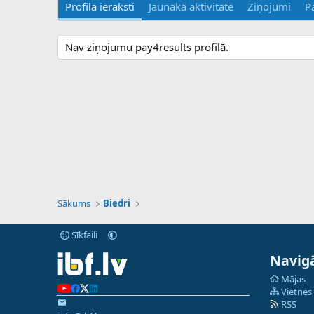
Profila ieraksti
Jaunākā aktivitāte
Ziņojumi
P
Nav ziņojumu pay4results profilā.
Sākums
Biedri
Sīkfaili
Navigā
Mājas
Vietnes
RSS