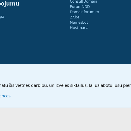
ConsultDomain
pojumu
ForumNDD
Domainforum.ro
apa
27.be
NamesLot
Hostmaria
nātu šīs vietnes darbību, un izvēles sīkfailus, lai uzlabotu jūsu pier
rences
®
Community platform by XenForo
© 2010-2025 XenForo Ltd.