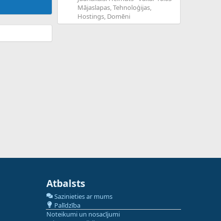
Mājaslapas, Tehnoloģijas,
Hostings, Domēni
Atbalsts
Sazinieties ar mums
Palīdzība
Noteikumi un nosacījumi