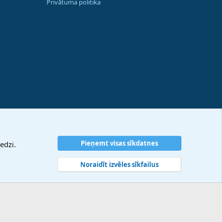
Privātuma politika
Pieņemt visas sīkdatnes
edzi.
Noraidīt izvēles sīkfailus