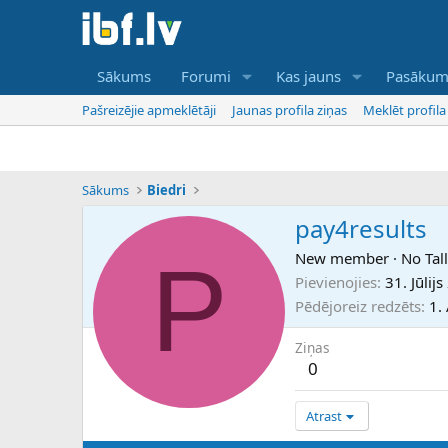
Sākums
Forumi
Kas jauns
Pasākum
Pašreizējie apmeklētāji
Jaunas profila ziņas
Meklēt profila
Sākums
Biedri
pay4results
P
New member
·
No
Tal
Pievienojies
31. Jūlij
Pēdējoreiz redzēts
1.
Ziņas
0
Atrast