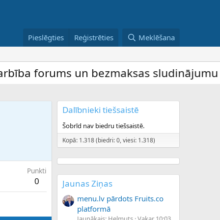
Pieslēgties
Reģistrēties
Meklēšana
ība forums un bezmaksas sludinājumu dēlis
Dalībnieki tiešsaistē
Šobrīd nav biedru tiešsaistē.
Kopā: 1.318 (biedri: 0, viesi: 1.318)
Punkti
0
Jaunas Ziņas
menu.lv pārdots Fruits.co
platformā
Jaunākais: Helmuts
Vakar 10:03