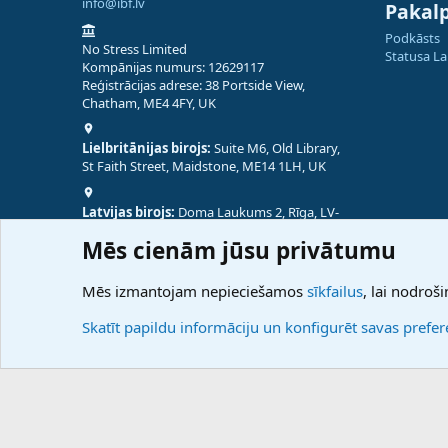
info@ibf.lv
Pakal
Podkāsts
No Stress Limited
Statusa L
Kompānijas numurs: 12629117
Reģistrācijas adrese: 38 Portside View,
Chatham, ME4 4FY, UK
Lielbritānijas birojs:
Suite M6, Old Library,
St Faith Street, Maidstone, ME14 1LH, UK
Latvijas birojs:
Doma Laukums 2, Rīga, LV-
1050, Latvija
Mēs cienām jūsu privātumu
Nepālas birojs:
Coming Soon
Mēs izmantojam nepieciešamos
sīkfailus
, lai nodroši
Skatīt papildu informāciju un konfigurēt savas prefe