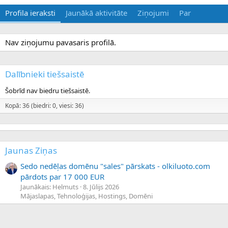
Profila ieraksti
Jaunākā aktivitāte
Ziņojumi
Par
Nav ziņojumu pavasaris profilā.
Dalībnieki tiešsaistē
Šobrīd nav biedru tiešsaistē.
Kopā: 36 (biedri: 0, viesi: 36)
Jaunas Ziņas
Sedo nedēļas domēnu "sales" pārskats - olkiluoto.com
pārdots par 17 000 EUR
Jaunākais: Helmuts
8. Jūlijs 2026
Mājaslapas, Tehnoloģijas, Hostings, Domēni