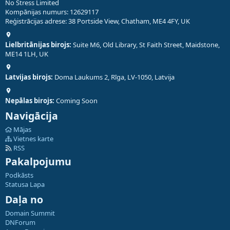
No Stress Limited
Kompānijas numurs: 12629117
Reģistrācijas adrese: 38 Portside View, Chatham, ME4 4FY, UK
Lielbritānijas birojs:
Suite M6, Old Library, St Faith Street, Maidstone,
ME14 1LH, UK
Latvijas birojs:
Doma Laukums 2, Rīga, LV-1050, Latvija
Nepālas birojs:
Coming Soon
Navigācija
Mājas
Vietnes karte
RSS
Pakalpojumu
Podkāsts
Statusa Lapa
Daļa no
Domain Summit
DNForum