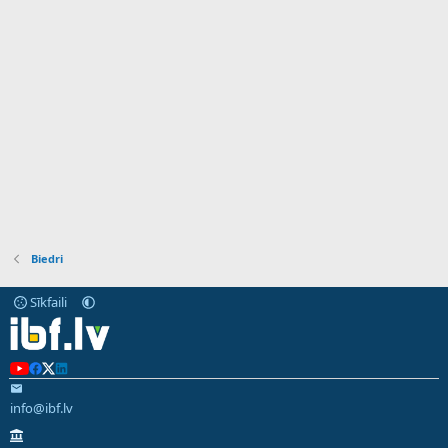
Biedri
Sīkfaili
info@ibf.lv