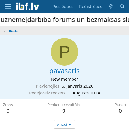
Pieslēgties
Reģistrēties
e uzņēmējdarbība forums un bezmaksas sludi
Biedri
P
pavasaris
New member
Pievienojies
6. Janvāris 2020
Pēdējoreiz redzēts
1. Augusts 2024
Ziņas
Reakciju rezultāts
Punkti
0
0
0
Atrast