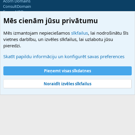
Acorn Domains
ConsultDomain
ForumNDD
Domainforum.ro
Mēs cienām jūsu privātumu
27.be
NamesLot
Mēs izmantojam nepieciešamos
sīkfailus
, lai nodrošinātu šīs
Hostmaria
vietnes darbību, un izvēles sīkfailus, lai uzlabotu jūsu
Atbalsts
pieredzi.
Sazinieties ar mums
Palīdzība
Skatīt papildu informāciju un konfigurēt savas preferences
Noteikumi un nosacījumi
Privātuma politika
Pieņemt visas sīkdatnes
Noraidīt izvēles sīkfailus
®
Community platform by XenForo
© 2010-2025 XenForo Ltd.