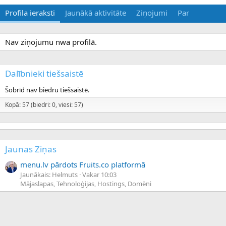
Profila ieraksti
Jaunākā aktivitāte
Ziņojumi
Par
Nav ziņojumu nwa profilā.
Dalībnieki tiešsaistē
Šobrīd nav biedru tiešsaistē.
Kopā: 57 (biedri: 0, viesi: 57)
Jaunas Ziņas
menu.lv pārdots Fruits.co platformā
Jaunākais: Helmuts
Vakar 10:03
Mājaslapas, Tehnoloģijas, Hostings, Domēni