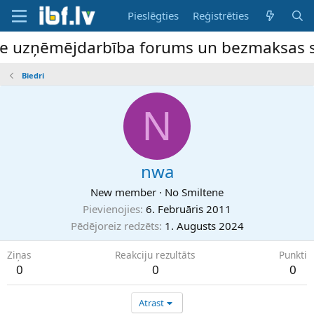
Pieslēgties
Reģistrēties
ne uzņēmējdarbība forums un bezmaksas slu
Biedri
N
nwa
New member
·
No
Smiltene
Pievienojies
6. Februāris 2011
Pēdējoreiz redzēts
1. Augusts 2024
Ziņas
Reakciju rezultāts
Punkti
0
0
0
Atrast