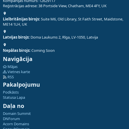
Kompānijas numurs: 12629117
Reģistrācijas adrese: 38 Portside View, Chatham, ME4 4FY, UK
Lielbritānijas birojs:
Suite M6, Old Library, St Faith Street, Maidstone,
ME14 1LH, UK
Latvijas birojs:
Doma Laukums 2, Rīga, LV-1050, Latvija
Nepālas birojs:
Coming Soon
Navigācija
Mājas
Vietnes karte
RSS
Pakalpojumu
Podkāsts
Statusa Lapa
Daļa no
Domain Summit
DNForum
Acorn Domains
ConsultDomain