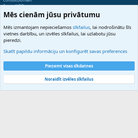
ForumNDD
Domainforum.ro
Mēs cienām jūsu privātumu
27.be
NamesLot
Mēs izmantojam nepieciešamos
sīkfailus
, lai nodrošinātu šīs
Hostmaria
vietnes darbību, un izvēles sīkfailus, lai uzlabotu jūsu
Atbalsts
pieredzi.
Sazinieties ar mums
Palīdzība
Skatīt papildu informāciju un konfigurēt savas preferences
Noteikumi un nosacījumi
Privātuma politika
Pieņemt visas sīkdatnes
Noraidīt izvēles sīkfailus
®
Community platform by XenForo
© 2010-2025 XenForo Ltd.