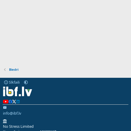
Biedri
Sīkfaili
info@ibf.lv
No Stress Limited