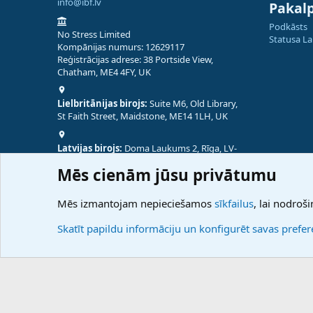
info@ibf.lv
Pakal
Podkāsts
No Stress Limited
Statusa L
Kompānijas numurs: 12629117
Reģistrācijas adrese: 38 Portside View,
Chatham, ME4 4FY, UK
Lielbritānijas birojs:
Suite M6, Old Library,
St Faith Street, Maidstone, ME14 1LH, UK
Latvijas birojs:
Doma Laukums 2, Rīga, LV-
1050, Latvija
Mēs cienām jūsu privātumu
Nepālas birojs:
Coming Soon
Mēs izmantojam nepieciešamos
sīkfailus
, lai nodroši
Skatīt papildu informāciju un konfigurēt savas prefe