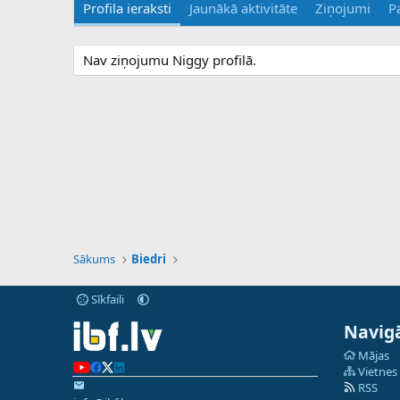
Profila ieraksti
Jaunākā aktivitāte
Ziņojumi
P
Nav ziņojumu Niggy profilā.
Sākums
Biedri
Sīkfaili
Navigā
Mājas
Vietnes
RSS