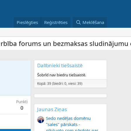
Pieslēgties
Reģistrēties
Meklēšana
ība forums un bezmaksas sludinājumu dēlis 
Dalībnieki tiešsaistē
Šobrīd nav biedru tiešsaistē.
Kopā: 39 (biedri: 0, viesi: 39)
Punkti
0
Jaunas Ziņas
Sedo nedēļas domēnu
"sales" pārskats -
olkiluoto.com pārdots par