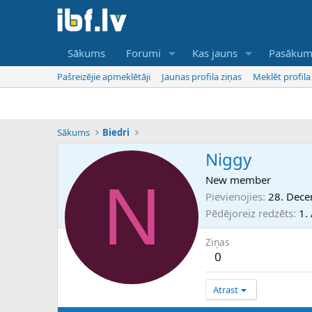
Sākums
Forumi
Kas jauns
Pasākum
Pašreizējie apmeklētāji
Jaunas profila ziņas
Meklēt profila
Sākums
Biedri
Niggy
N
New member
Pievienojies
28. Dece
Pēdējoreiz redzēts
1.
Ziņas
0
Atrast