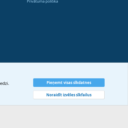
Privātuma politika
Pieņemt visas sīkdatnes
edzi.
Noraidīt izvēles sīkfailus