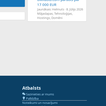
17 000 EUR
Jaunākais: Helmuts
8. Jūlijs 2026
Mājaslapas, Tehnoloģijas,
Hostings, Domēni
Atbalsts
Sazinieties ar mums
Palīdzība
Noteikumi un nosacījumi