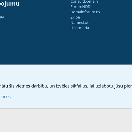
ConsultDomain
pojumu
ForumNDD
Domainforum.ro
apa
27.be
NamesLot
Hostmaria
nātu šīs vietnes darbību, un izvēles sīkfailus, lai uzlabotu jūsu pier
rences
®
Community platform by XenForo
© 2010-2025 XenForo Ltd.