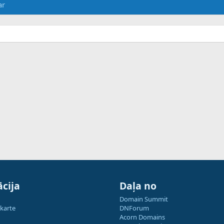
ar
cija
Daļa no
Domain Summit
 karte
DNForum
Acorn Domains