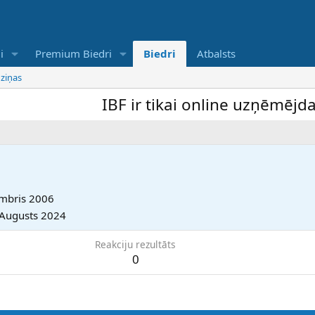
i
Premium Biedri
Biedri
Atbalsts
 ziņas
IBF ir tikai online uzņēmējdarb
mbris 2006
 Augusts 2024
Reakciju rezultāts
0