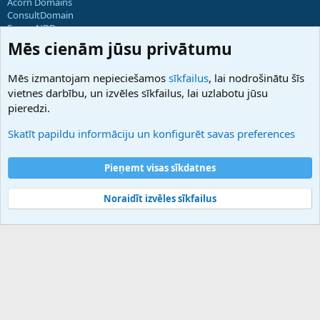
Acorn Domains
ConsultDomain
ForumNDD
Domainforum.ro
Mēs cienām jūsu privātumu
27.be
NamesLot
Mēs izmantojam nepieciešamos
sīkfailus
, lai nodrošinātu šīs
Hostmaria
vietnes darbību, un izvēles sīkfailus, lai uzlabotu jūsu
Atbalsts
pieredzi.
Sazinieties ar mums
Palīdzība
Skatīt papildu informāciju un konfigurēt savas preferences
Noteikumi un nosacījumi
Privātuma politika
Pieņemt visas sīkdatnes
Noraidīt izvēles sīkfailus
®
Community platform by XenForo
© 2010-2025 XenForo Ltd.