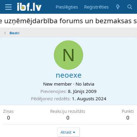
Pieslēgties
Reģistrēties
ne uzņēmējdarbība forums un bezmaksas slud
Biedri
N
neoexe
New member
·
No
latvia
Pievienojies
8. Jūnijs 2009
Pēdējoreiz redzēts
1. Augusts 2024
Ziņas
Reakciju rezultāts
Punkti
0
0
0
Atrast