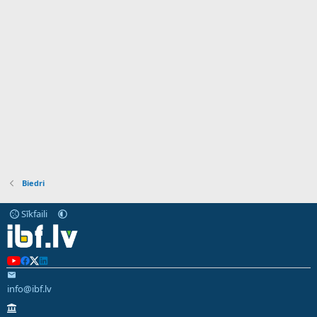
Biedri
Sīkfaili
info@ibf.lv