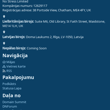
No Stress Limited
Kompānijas numurs: 12629117
Reģistrācijas adrese: 38 Portside View, Chatham, ME4 4FY, UK
Lielbritānijas birojs:
Suite M6, Old Library, St Faith Street, Maidstone,
ME14 1LH, UK
Latvijas birojs:
Doma Laukums 2, Rīga, LV-1050, Latvija
Nepālas birojs:
Coming Soon
Navigācija
Mājas
Vietnes karte
RSS
Pakalpojumu
Podkāsts
Statusa Lapa
Daļa no
Domain Summit
DNForum