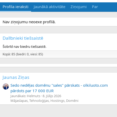
Profila ieraksti
Jaunākā aktivitāte
Ziņojumi
Par
Nav ziņojumu neoexe profilā.
Dalībnieki tiešsaistē
Šobrīd nav biedru tiešsaistē.
Kopā: 85 (biedri: 0, viesi: 85)
Jaunas Ziņas
Sedo nedēļas domēnu "sales" pārskats - olkiluoto.com
pārdots par 17 000 EUR
Jaunākais: Helmuts
8. Jūlijs 2026
Mājaslapas, Tehnoloģijas, Hostings, Domēni