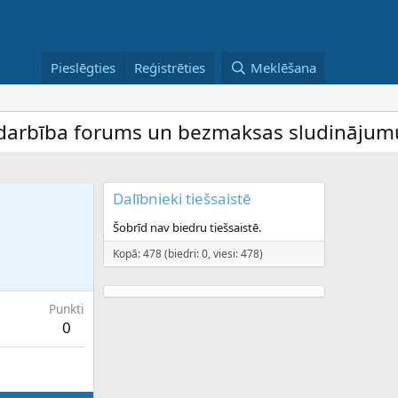
Pieslēgties
Reģistrēties
Meklēšana
bība forums un bezmaksas sludinājumu dēli
Dalībnieki tiešsaistē
Šobrīd nav biedru tiešsaistē.
Kopā: 478 (biedri: 0, viesi: 478)
Punkti
0