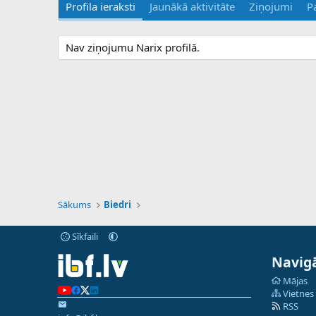
Profila ieraksti
Jaunākā aktivitāte
Ziņojumi
P
Nav ziņojumu Narix profilā.
Sākums
Biedri
Sīkfaili
Navigā
Mājas
Vietnes
RSS