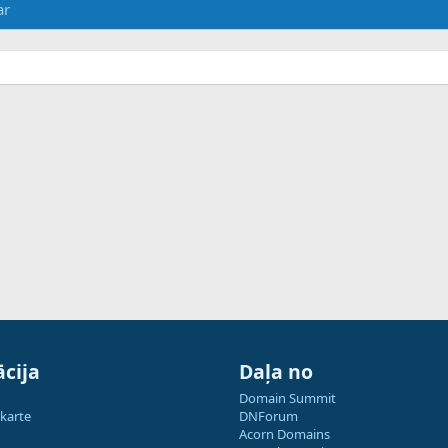
ar
cija
Daļa no
Domain Summit
 karte
DNForum
Acorn Domains