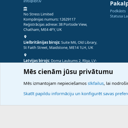
info@ibf.lv
Pakal
Podkāsts
No Stress Limited
Statusa L
Kompānijas numurs: 12629117
Reģistrācijas adrese: 38 Portside View,
Chatham, ME4 4FY, UK
Lielbritānijas birojs:
Suite M6, Old Library,
St Faith Street, Maidstone, ME14 1LH, UK
Latvijas birojs:
Doma Laukums 2, Rīga, LV-
1050, Latvija
Mēs cienām jūsu privātumu
Nepālas birojs:
Coming Soon
Mēs izmantojam nepieciešamos
sīkfailus
, lai nodroši
Skatīt papildu informāciju un konfigurēt savas prefe