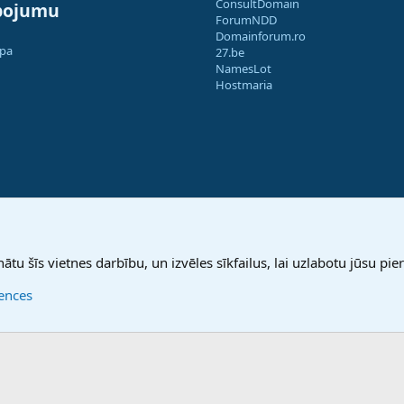
ConsultDomain
pojumu
ForumNDD
Domainforum.ro
apa
27.be
NamesLot
Hostmaria
nātu šīs vietnes darbību, un izvēles sīkfailus, lai uzlabotu jūsu pier
rences
®
Community platform by XenForo
© 2010-2025 XenForo Ltd.