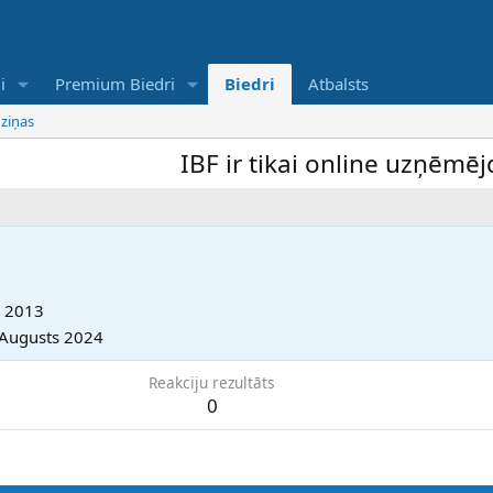
i
Premium Biedri
Biedri
Atbalsts
 ziņas
IBF ir tikai online uzņēmējdar
s 2013
 Augusts 2024
Reakciju rezultāts
0