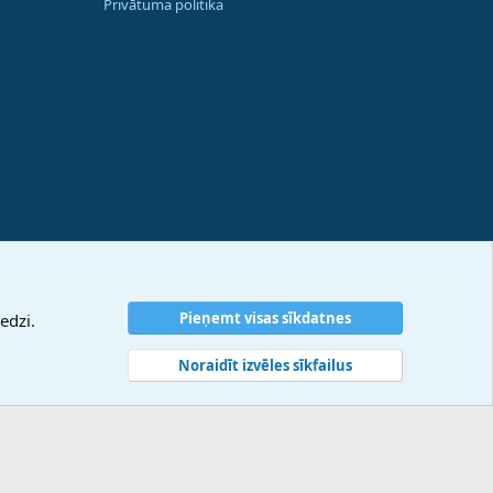
Privātuma politika
Pieņemt visas sīkdatnes
edzi.
Noraidīt izvēles sīkfailus