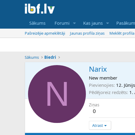
Sākums
Forumi
Kas jauns
Pasākum
Pašreizējie apmeklētāji
Jaunas profila ziņas
Meklēt profila
Sākums
Biedri
Narix
N
New member
Pievienojies
12. Jūnij
Pēdējoreiz redzēts
1.
Ziņas
0
Atrast