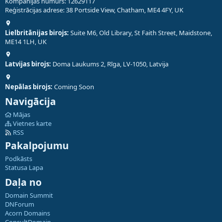
Kompānijas numurs: 12629117
Reģistrācijas adrese: 38 Portside View, Chatham, ME4 4FY, UK
Lielbritānijas birojs:
Suite M6, Old Library, St Faith Street, Maidstone,
ME14 1LH, UK
Latvijas birojs:
Doma Laukums 2, Rīga, LV-1050, Latvija
Nepālas birojs:
Coming Soon
Navigācija
Mājas
Vietnes karte
RSS
Pakalpojumu
Podkāsts
Statusa Lapa
Daļa no
Domain Summit
DNForum
Acorn Domains
ConsultDomain