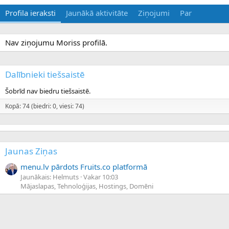
Profila ieraksti
Jaunākā aktivitāte
Ziņojumi
Par
Nav ziņojumu Moriss profilā.
Dalībnieki tiešsaistē
Šobrīd nav biedru tiešsaistē.
Kopā: 74 (biedri: 0, viesi: 74)
Jaunas Ziņas
menu.lv pārdots Fruits.co platformā
Jaunākais: Helmuts
Vakar 10:03
Mājaslapas, Tehnoloģijas, Hostings, Domēni