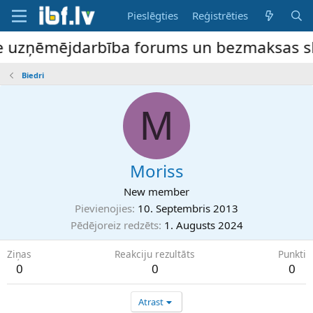
Pieslēgties
Reģistrēties
ne uzņēmējdarbība forums un bezmaksas slud
Biedri
M
Moriss
New member
Pievienojies
10. Septembris 2013
Pēdējoreiz redzēts
1. Augusts 2024
Ziņas
Reakciju rezultāts
Punkti
0
0
0
Atrast