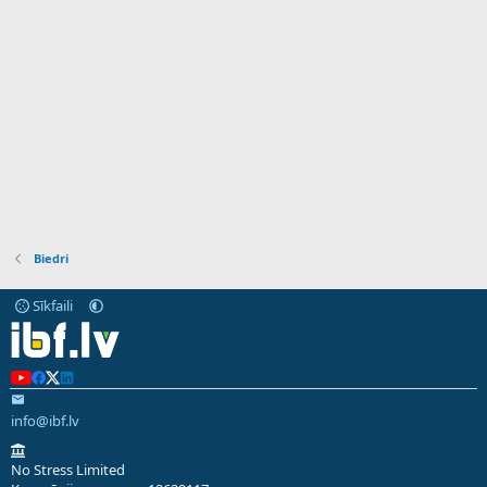
Biedri
Sīkfaili
info@ibf.lv
No Stress Limited