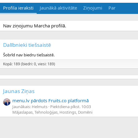
Profila ieraksti
Jaunākā aktivitāte
Ziņojumi
Par
Nav ziņojumu Marcha profilā.
Dalībnieki tiešsaistē
Šobrīd nav biedru tiešsaistē.
Kopā: 189 (biedri: 0, viesi: 189)
Jaunas Ziņas
menu.lv pārdots Fruits.co platformā
Jaunākais: Helmuts
Piektdiena plkst. 10:03
Mājaslapas, Tehnoloģijas, Hostings, Domēni