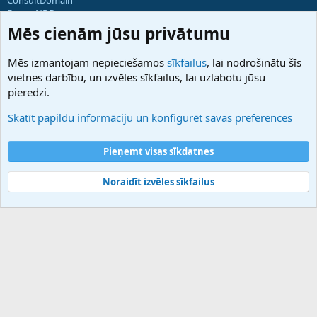
ForumNDD
Domainforum.ro
Mēs cienām jūsu privātumu
27.be
NamesLot
Mēs izmantojam nepieciešamos
sīkfailus
, lai nodrošinātu šīs
Hostmaria
vietnes darbību, un izvēles sīkfailus, lai uzlabotu jūsu
Atbalsts
pieredzi.
Sazinieties ar mums
Palīdzība
Skatīt papildu informāciju un konfigurēt savas preferences
Noteikumi un nosacījumi
Privātuma politika
Pieņemt visas sīkdatnes
Noraidīt izvēles sīkfailus
®
Community platform by XenForo
© 2010-2025 XenForo Ltd.