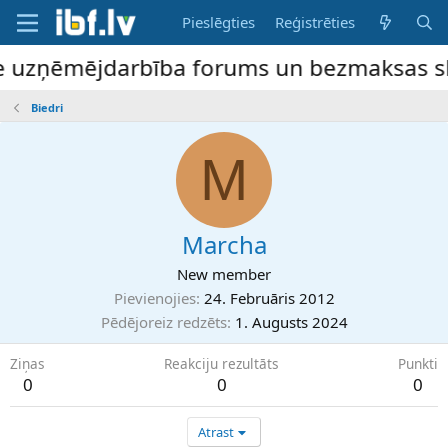
Pieslēgties
Reģistrēties
ne uzņēmējdarbība forums un bezmaksas slud
Biedri
M
Marcha
New member
Pievienojies
24. Februāris 2012
Pēdējoreiz redzēts
1. Augusts 2024
Ziņas
Reakciju rezultāts
Punkti
0
0
0
Atrast