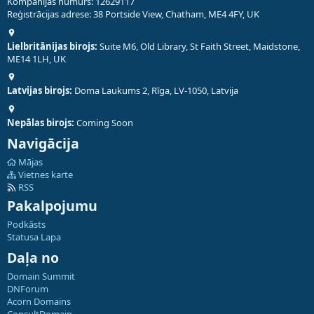
Kompānijas numurs: 12629117
Reģistrācijas adrese: 38 Portside View, Chatham, ME4 4FY, UK
Lielbritānijas birojs:
Suite M6, Old Library, St Faith Street, Maidstone,
ME14 1LH, UK
Latvijas birojs:
Doma Laukums 2, Rīga, LV-1050, Latvija
Nepālas birojs:
Coming Soon
Navigācija
Mājas
Vietnes karte
RSS
Pakalpojumu
Podkāsts
Statusa Lapa
Daļa no
Domain Summit
DNForum
Acorn Domains
ConsultDomain