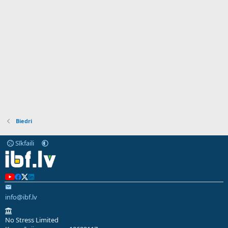
Biedri
Sīkfaili
info@ibf.lv
No Stress Limited