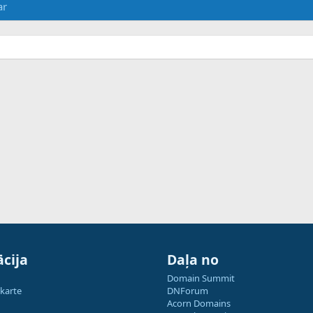
ar
cija
Daļa no
Domain Summit
 karte
DNForum
Acorn Domains