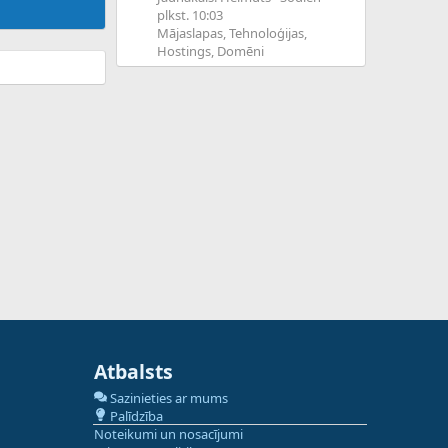
plkst. 10:03
Mājaslapas, Tehnoloģijas,
Hostings, Domēni
Atbalsts
Sazinieties ar mums
Palīdzība
Noteikumi un nosacījumi