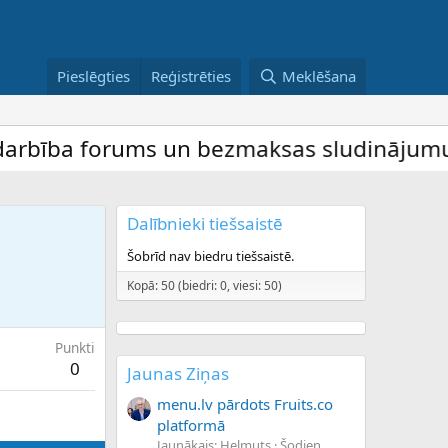
Pieslēgties
Reģistrēties
Meklēšana
bība forums un bezmaksas sludinājumu dēli
Dalībnieki tiešsaistē
Šobrīd nav biedru tiešsaistē.
Kopā: 50 (biedri: 0, viesi: 50)
Punkti
0
Jaunas Ziņas
menu.lv pārdots Fruits.co
platformā
Jaunākais: Helmuts
Šodien