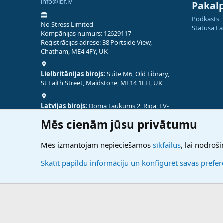
info@ibf.lv
Pakal
Podkāsts
No Stress Limited
Statusa L
Kompānijas numurs: 12629117
Reģistrācijas adrese: 38 Portside View,
Chatham, ME4 4FY, UK
Lielbritānijas birojs:
Suite M6, Old Library,
St Faith Street, Maidstone, ME14 1LH, UK
Latvijas birojs:
Doma Laukums 2, Rīga, LV-
1050, Latvija
Mēs cienām jūsu privātumu
Nepālas birojs:
Coming Soon
Mēs izmantojam nepieciešamos
sīkfailus
, lai nodroši
Skatīt papildu informāciju un konfigurēt savas prefe