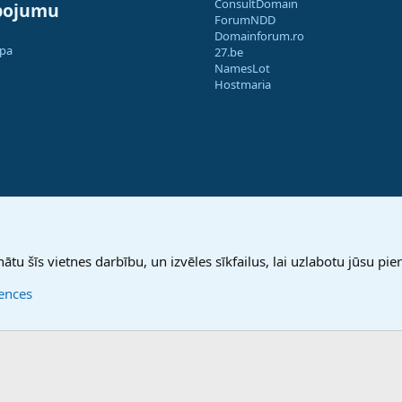
ConsultDomain
pojumu
ForumNDD
Domainforum.ro
apa
27.be
NamesLot
Hostmaria
nātu šīs vietnes darbību, un izvēles sīkfailus, lai uzlabotu jūsu pier
rences
®
Community platform by XenForo
© 2010-2025 XenForo Ltd.