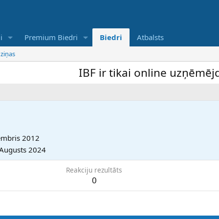
i
Premium Biedri
Biedri
Atbalsts
 ziņas
IBF ir tikai online uzņēmējdar
embris 2012
 Augusts 2024
Reakciju rezultāts
0