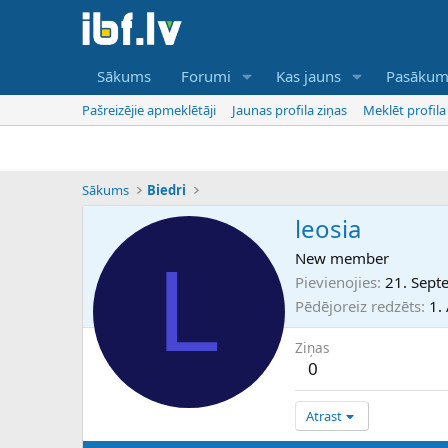
Sākums
Forumi
Kas jauns
Pasākum
Pašreizējie apmeklētāji
Jaunas profila ziņas
Meklēt profila
Sākums
Biedri
leosia
L
New member
Pievienojies
21. Sept
Pēdējoreiz redzēts
1.
Ziņas
0
Atrast