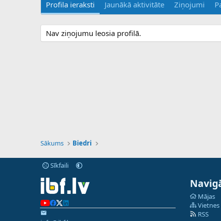
Profila ieraksti
Jaunākā aktivitāte
Ziņojumi
P
Nav ziņojumu leosia profilā.
Sākums
Biedri
Sīkfaili
Navigā
Mājas
Vietnes
RSS