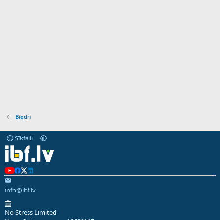
Biedri
Sīkfaili
info@ibf.lv
No Stress Limited