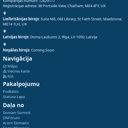
Kompānijas numurs: 12629117
Reģistrācijas adrese: 38 Portside View, Chatham, ME4 4FY, UK
Lielbritānijas birojs:
Suite M6, Old Library, St Faith Street, Maidstone,
ME14 1LH, UK
Latvijas birojs:
Doma Laukums 2, Rīga, LV-1050, Latvija
Nepālas birojs:
Coming Soon
Navigācija
Mājas
Vietnes karte
RSS
Pakalpojumu
Podkāsts
Statusa Lapa
Daļa no
Domain Summit
DNForum
Acorn Domains
ConsultDomain