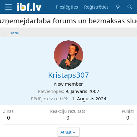
Pieslēgties
Reģistrēties
 uzņēmējdarbība forums un bezmaksas sludin
Biedri
Kristaps307
New member
Pievienojies
9. Janvāris 2007
Pēdējoreiz redzēts
1. Augusts 2024
Ziņas
Reakciju rezultāts
Punkti
0
0
0
Atrast