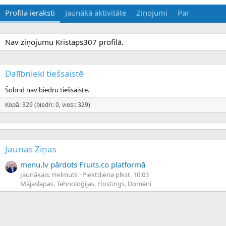
Profila ieraksti
Jaunākā aktivitāte
Ziņojumi
Par
Nav ziņojumu Kristaps307 profilā.
Dalībnieki tiešsaistē
Šobrīd nav biedru tiešsaistē.
Kopā: 329 (biedri: 0, viesi: 329)
Jaunas Ziņas
menu.lv pārdots Fruits.co platformā
Jaunākais: Helmuts
Piektdiena plkst. 10:03
Mājaslapas, Tehnoloģijas, Hostings, Domēni