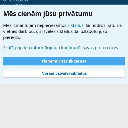
ForumNDD
Domainforum.ro
Mēs cienām jūsu privātumu
27.be
NamesLot
Mēs izmantojam nepieciešamos
sīkfailus
, lai nodrošinātu šīs
Hostmaria
vietnes darbību, un izvēles sīkfailus, lai uzlabotu jūsu
Atbalsts
pieredzi.
Sazinieties ar mums
Palīdzība
Skatīt papildu informāciju un konfigurēt savas preferences
Noteikumi un nosacījumi
Privātuma politika
Pieņemt visas sīkdatnes
Noraidīt izvēles sīkfailus
®
Community platform by XenForo
© 2010-2025 XenForo Ltd.