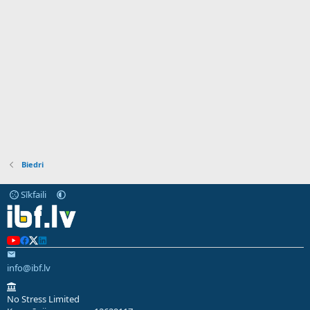
Biedri
Sīkfaili
info@ibf.lv
No Stress Limited