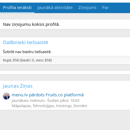
Profila ieraksti
Jaunākā aktivitāte
Ziņojumi
Par
Nav ziņojumu koksis profilā.
Dalībnieki tiešsaistē
Šobrīd nav biedru tiešsaistē.
Kopā: 858 (biedri: 0, viesi: 858)
Jaunas Ziņas
menu.lv pārdots Fruits.co platformā
Jaunākais: Helmuts
Šodien plkst. 10:03
Mājaslapas, Tehnoloģijas, Hostings, Domēni