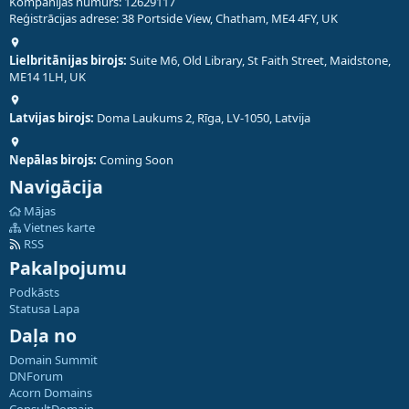
Kompānijas numurs: 12629117
Reģistrācijas adrese: 38 Portside View, Chatham, ME4 4FY, UK
Lielbritānijas birojs:
Suite M6, Old Library, St Faith Street, Maidstone,
ME14 1LH, UK
Latvijas birojs:
Doma Laukums 2, Rīga, LV-1050, Latvija
Nepālas birojs:
Coming Soon
Navigācija
Mājas
Vietnes karte
RSS
Pakalpojumu
Podkāsts
Statusa Lapa
Daļa no
Domain Summit
DNForum
Acorn Domains
ConsultDomain