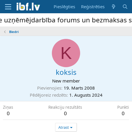
Pieslēgties
Reģistrēties
ne uzņēmējdarbība forums un bezmaksas slud
Biedri
K
koksis
New member
Pievienojies
19. Marts 2008
Pēdējoreiz redzēts
1. Augusts 2024
Ziņas
Reakciju rezultāts
Punkti
0
0
0
Atrast