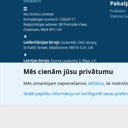
info@ibf.lv
Pakal
Podkāsts
No Stress Limited
Statusa L
Kompānijas numurs: 12629117
Reģistrācijas adrese: 38 Portside View,
Chatham, ME4 4FY, UK
Lielbritānijas birojs:
Suite M6, Old Library,
St Faith Street, Maidstone, ME14 1LH, UK
Latvijas birojs:
Doma Laukums 2, Rīga, LV-
1050, Latvija
Mēs cienām jūsu privātumu
Nepālas birojs:
Coming Soon
Mēs izmantojam nepieciešamos
sīkfailus
, lai nodroši
Skatīt papildu informāciju un konfigurēt savas prefe