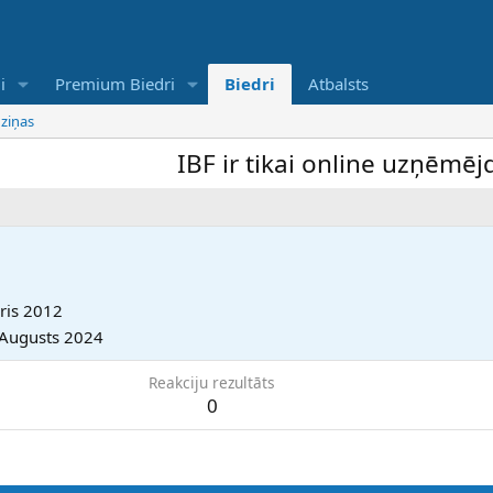
i
Premium Biedri
Biedri
Atbalsts
 ziņas
IBF ir tikai online uzņēmējdar
āris 2012
 Augusts 2024
Reakciju rezultāts
0