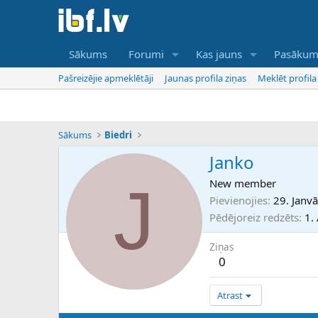
Sākums
Forumi
Kas jauns
Pasākum
Pašreizējie apmeklētāji
Jaunas profila ziņas
Meklēt profila
Sākums
Biedri
Janko
J
New member
Pievienojies
29. Janv
Pēdējoreiz redzēts
1.
Ziņas
0
Atrast