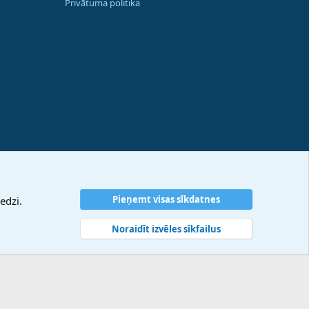
Privātuma politika
Pieņemt visas sīkdatnes
edzi.
Noraidīt izvēles sīkfailus