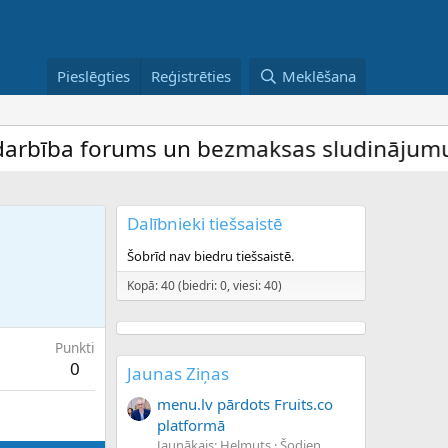
Pieslēgties
Reģistrēties
Meklēšana
bība forums un bezmaksas sludinājumu dēli
Dalībnieki tiešsaistē
Šobrīd nav biedru tiešsaistē.
Kopā: 40 (biedri: 0, viesi: 40)
Punkti
0
Jaunas Ziņas
menu.lv pārdots Fruits.co
platformā
Jaunākais: Helmuts
Šodien