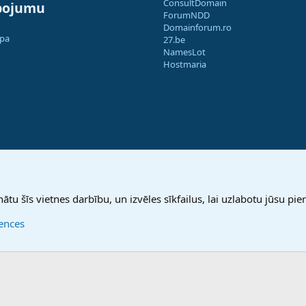
ConsultDomain
pojumu
ForumNDD
Domainforum.ro
apa
27.be
NamesLot
Hostmaria
nātu šīs vietnes darbību, un izvēles sīkfailus, lai uzlabotu jūsu pier
rences
®
Community platform by XenForo
© 2010-2025 XenForo Ltd.