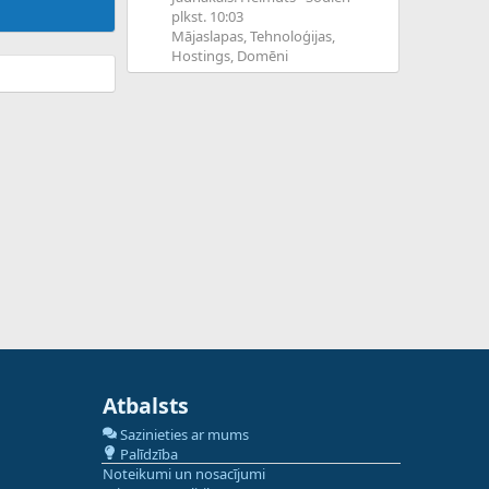
plkst. 10:03
Mājaslapas, Tehnoloģijas,
Hostings, Domēni
Atbalsts
Sazinieties ar mums
Palīdzība
Noteikumi un nosacījumi