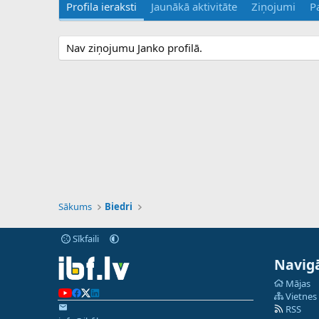
Profila ieraksti
Jaunākā aktivitāte
Ziņojumi
P
Nav ziņojumu Janko profilā.
Sākums
Biedri
Sīkfaili
Navigā
Mājas
Vietnes
RSS