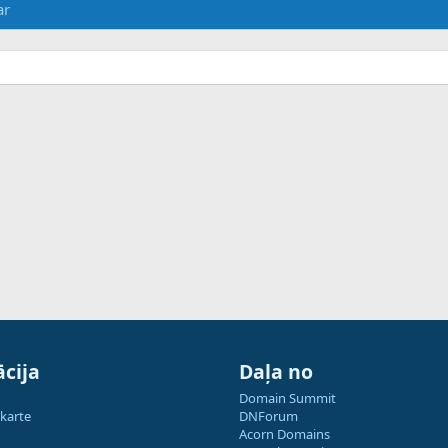
ar
cija
Daļa no
Domain Summit
 karte
DNForum
Acorn Domains