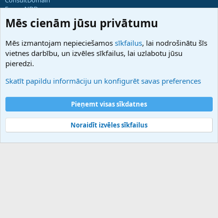
ForumNDD
Domainforum.ro
Mēs cienām jūsu privātumu
27.be
NamesLot
Mēs izmantojam nepieciešamos
sīkfailus
, lai nodrošinātu šīs
Hostmaria
vietnes darbību, un izvēles sīkfailus, lai uzlabotu jūsu
Atbalsts
pieredzi.
Sazinieties ar mums
Palīdzība
Skatīt papildu informāciju un konfigurēt savas preferences
Noteikumi un nosacījumi
Privātuma politika
Pieņemt visas sīkdatnes
Noraidīt izvēles sīkfailus
®
Community platform by XenForo
© 2010-2025 XenForo Ltd.