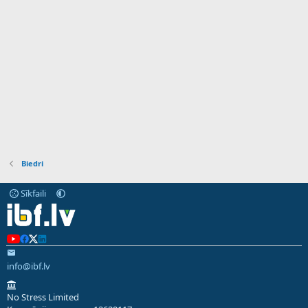
Biedri
Sīkfaili
info@ibf.lv
No Stress Limited