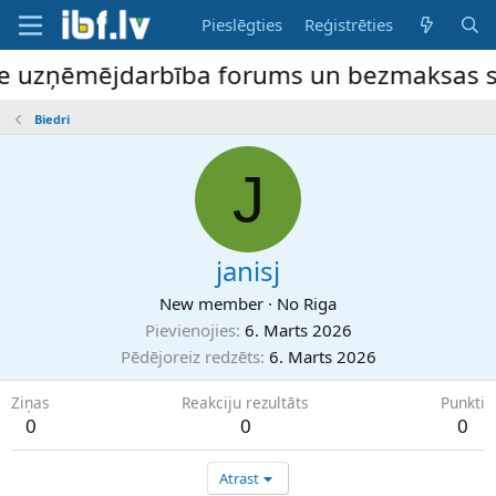
Pieslēgties
Reģistrēties
ne uzņēmējdarbība forums un bezmaksas slu
Biedri
J
janisj
New member
·
No
Riga
Pievienojies
6. Marts 2026
Pēdējoreiz redzēts
6. Marts 2026
Ziņas
Reakciju rezultāts
Punkti
0
0
0
Atrast