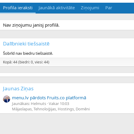
Profila ieraksti
Jaunākā aktivitāte
Ziņojumi
Par
Nav ziņojumu janisj profilā.
Dalībnieki tiešsaistē
Šobrīd nav biedru tiešsaistē.
Kopā: 44 (biedri: 0, viesi: 44)
Jaunas Ziņas
menu.lv pārdots Fruits.co platformā
Jaunākais: Helmuts
Vakar 10:03
Mājaslapas, Tehnoloģijas, Hostings, Domēni