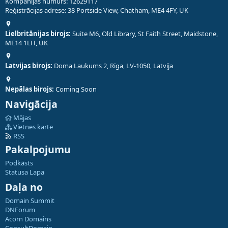
Kompānijas numurs: 12629117
Reģistrācijas adrese: 38 Portside View, Chatham, ME4 4FY, UK
Lielbritānijas birojs:
Suite M6, Old Library, St Faith Street, Maidstone,
ME14 1LH, UK
Latvijas birojs:
Doma Laukums 2, Rīga, LV-1050, Latvija
Nepālas birojs:
Coming Soon
Navigācija
Mājas
Vietnes karte
RSS
Pakalpojumu
Podkāsts
Statusa Lapa
Daļa no
Domain Summit
DNForum
Acorn Domains
ConsultDomain