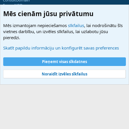
ForumNDD
Domainforum.ro
Mēs cienām jūsu privātumu
27.be
NamesLot
Mēs izmantojam nepieciešamos
sīkfailus
, lai nodrošinātu šīs
Hostmaria
vietnes darbību, un izvēles sīkfailus, lai uzlabotu jūsu
Atbalsts
pieredzi.
Sazinieties ar mums
Palīdzība
Skatīt papildu informāciju un konfigurēt savas preferences
Noteikumi un nosacījumi
Privātuma politika
Pieņemt visas sīkdatnes
Noraidīt izvēles sīkfailus
®
Community platform by XenForo
© 2010-2025 XenForo Ltd.