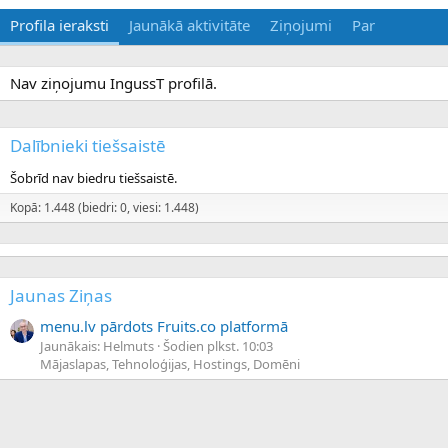
Profila ieraksti
Jaunākā aktivitāte
Ziņojumi
Par
Nav ziņojumu IngussT profilā.
Dalībnieki tiešsaistē
Šobrīd nav biedru tiešsaistē.
Kopā: 1.448 (biedri: 0, viesi: 1.448)
Jaunas Ziņas
menu.lv pārdots Fruits.co platformā
Jaunākais: Helmuts
Šodien plkst. 10:03
Mājaslapas, Tehnoloģijas, Hostings, Domēni