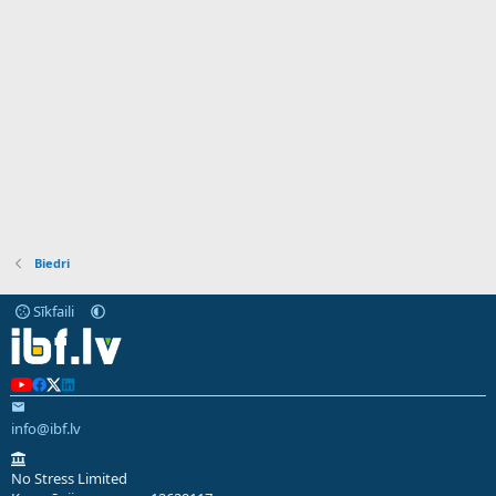
Biedri
Sīkfaili
info@ibf.lv
No Stress Limited