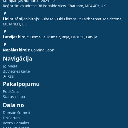
Kompānijas numurs: 12629117
Reģistrācijas adrese: 38 Portside View, Chatham, ME4 4FY, UK
Lielbritānijas birojs:
Suite M6, Old Library, St Faith Street, Maidstone,
ME14 1LH, UK
Latvijas birojs:
Doma Laukums 2, Rīga, LV-1050, Latvija
Nepālas birojs:
Coming Soon
Navigācija
Mājas
Vietnes karte
RSS
Pakalpojumu
Podkāsts
Statusa Lapa
Daļa no
Domain Summit
DNForum
Acorn Domains
ConsultDomain