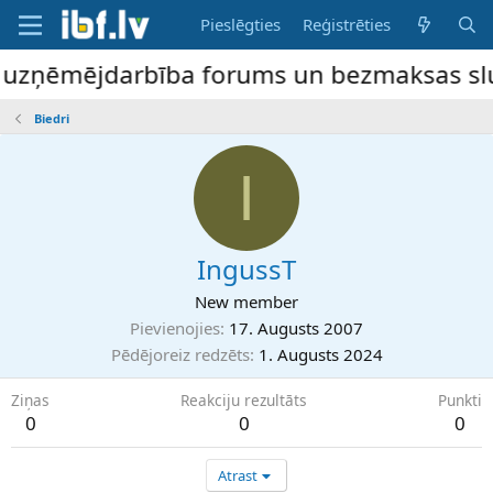
Pieslēgties
Reģistrēties
e uzņēmējdarbība forums un bezmaksas sludi
Biedri
I
IngussT
New member
Pievienojies
17. Augusts 2007
Pēdējoreiz redzēts
1. Augusts 2024
Ziņas
Reakciju rezultāts
Punkti
0
0
0
Atrast