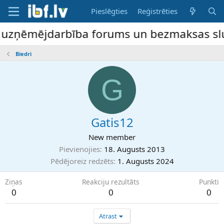
Pieslēgties
Reģistrēties
e uzņēmējdarbība forums un bezmaksas sludi
Biedri
G
Gatis12
New member
Pievienojies
18. Augusts 2013
Pēdējoreiz redzēts
1. Augusts 2024
Ziņas
Reakciju rezultāts
Punkti
0
0
0
Atrast