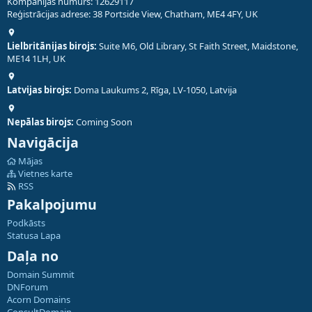
Kompānijas numurs: 12629117
Reģistrācijas adrese: 38 Portside View, Chatham, ME4 4FY, UK
Lielbritānijas birojs:
Suite M6, Old Library, St Faith Street, Maidstone,
ME14 1LH, UK
Latvijas birojs:
Doma Laukums 2, Rīga, LV-1050, Latvija
Nepālas birojs:
Coming Soon
Navigācija
Mājas
Vietnes karte
RSS
Pakalpojumu
Podkāsts
Statusa Lapa
Daļa no
Domain Summit
DNForum
Acorn Domains
ConsultDomain