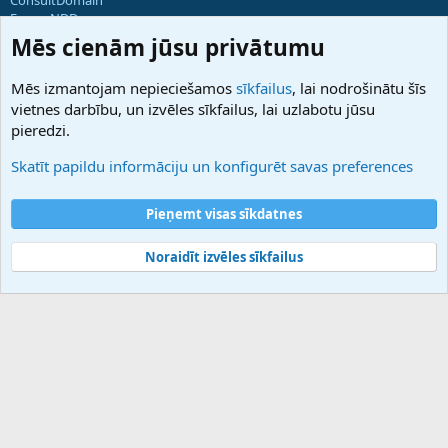
ForumNDD
Domainforum.ro
Mēs cienām jūsu privātumu
27.be
NamesLot
Mēs izmantojam nepieciešamos
sīkfailus
, lai nodrošinātu šīs
Hostmaria
vietnes darbību, un izvēles sīkfailus, lai uzlabotu jūsu
Atbalsts
pieredzi.
Sazinieties ar mums
Palīdzība
Skatīt papildu informāciju un konfigurēt savas preferences
Noteikumi un nosacījumi
Privātuma politika
Pieņemt visas sīkdatnes
Noraidīt izvēles sīkfailus
®
Community platform by XenForo
© 2010-2025 XenForo Ltd.