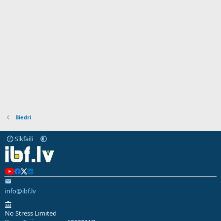
Biedri
Sīkfaili
info@ibf.lv
No Stress Limited