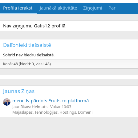
Profila ieraksti
Jaunākā aktivitāte
Ziņojumi
Par
Nav ziņojumu Gatis12 profilā.
Dalībnieki tiešsaistē
Šobrīd nav biedru tiešsaistē.
Kopā: 48 (biedri: 0, viesi: 48)
Jaunas Ziņas
menu.lv pārdots Fruits.co platformā
Jaunākais: Helmuts
Vakar 10:03
Mājaslapas, Tehnoloģijas, Hostings, Domēni