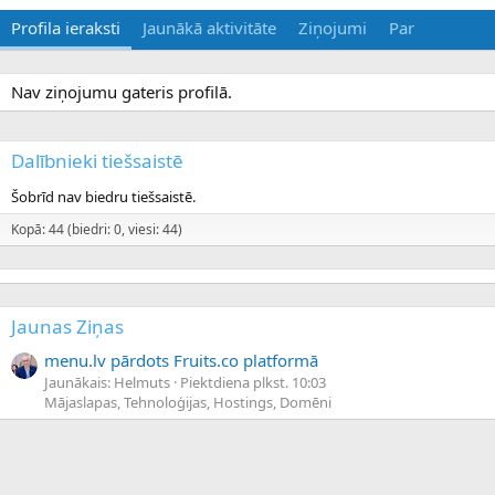
Profila ieraksti
Jaunākā aktivitāte
Ziņojumi
Par
Nav ziņojumu gateris profilā.
Dalībnieki tiešsaistē
Šobrīd nav biedru tiešsaistē.
Kopā: 44 (biedri: 0, viesi: 44)
Jaunas Ziņas
menu.lv pārdots Fruits.co platformā
Jaunākais: Helmuts
Piektdiena plkst. 10:03
Mājaslapas, Tehnoloģijas, Hostings, Domēni