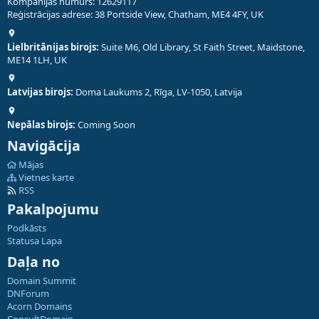
Kompānijas numurs: 12629117
Reģistrācijas adrese: 38 Portside View, Chatham, ME4 4FY, UK
Lielbritānijas birojs:
Suite M6, Old Library, St Faith Street, Maidstone,
ME14 1LH, UK
Latvijas birojs:
Doma Laukums 2, Rīga, LV-1050, Latvija
Nepālas birojs:
Coming Soon
Navigācija
Mājas
Vietnes karte
RSS
Pakalpojumu
Podkāsts
Statusa Lapa
Daļa no
Domain Summit
DNForum
Acorn Domains
ConsultDomain