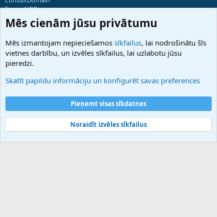
ForumNDD
Domainforum.ro
Mēs cienām jūsu privātumu
27.be
NamesLot
Mēs izmantojam nepieciešamos
sīkfailus
, lai nodrošinātu šīs
Hostmaria
vietnes darbību, un izvēles sīkfailus, lai uzlabotu jūsu
Atbalsts
pieredzi.
Sazinieties ar mums
Palīdzība
Skatīt papildu informāciju un konfigurēt savas preferences
Noteikumi un nosacījumi
Privātuma politika
Pieņemt visas sīkdatnes
Noraidīt izvēles sīkfailus
®
Community platform by XenForo
© 2010-2025 XenForo Ltd.