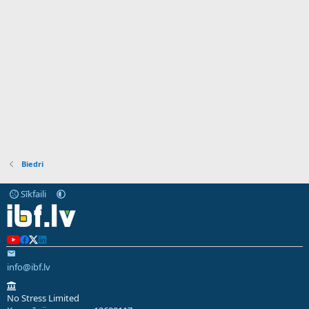
Biedri
Sīkfaili
info@ibf.lv
No Stress Limited