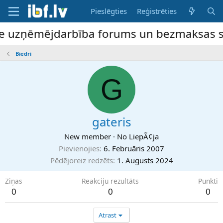
Pieslēgties
Reģistrēties
ne uzņēmējdarbība forums un bezmaksas slu
Biedri
G
gateris
New member
·
No
LiepÃ¢ja
Pievienojies
6. Februāris 2007
Pēdējoreiz redzēts
1. Augusts 2024
Ziņas
Reakciju rezultāts
Punkti
0
0
0
Atrast