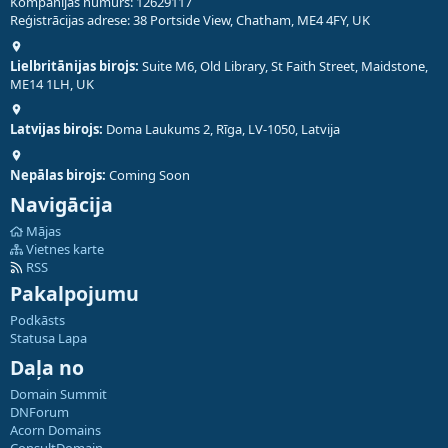
Kompānijas numurs: 12629117
Reģistrācijas adrese: 38 Portside View, Chatham, ME4 4FY, UK
Lielbritānijas birojs:
Suite M6, Old Library, St Faith Street, Maidstone,
ME14 1LH, UK
Latvijas birojs:
Doma Laukums 2, Rīga, LV-1050, Latvija
Nepālas birojs:
Coming Soon
Navigācija
Mājas
Vietnes karte
RSS
Pakalpojumu
Podkāsts
Statusa Lapa
Daļa no
Domain Summit
DNForum
Acorn Domains
ConsultDomain