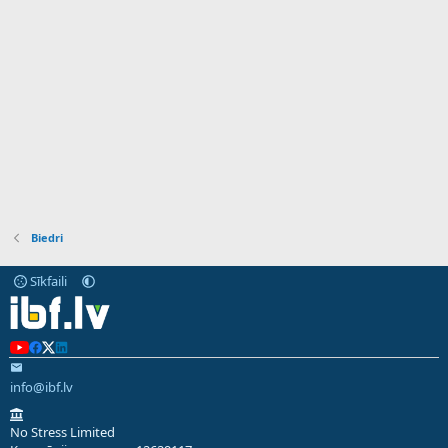
Biedri
Sīkfaili
info@ibf.lv
No Stress Limited