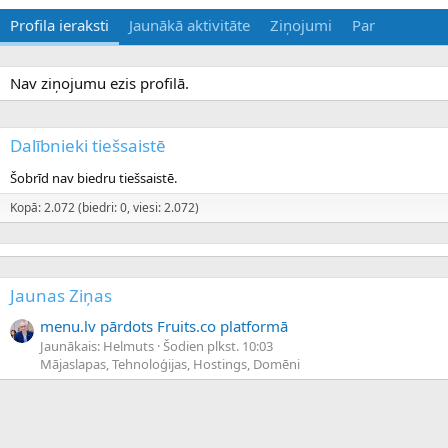
Profila ieraksti
Jaunākā aktivitāte
Ziņojumi
Par
Nav ziņojumu ezis profilā.
Dalībnieki tiešsaistē
Šobrīd nav biedru tiešsaistē.
Kopā: 2.072 (biedri: 0, viesi: 2.072)
Jaunas Ziņas
menu.lv pārdots Fruits.co platformā
Jaunākais: Helmuts
Šodien plkst. 10:03
Mājaslapas, Tehnoloģijas, Hostings, Domēni