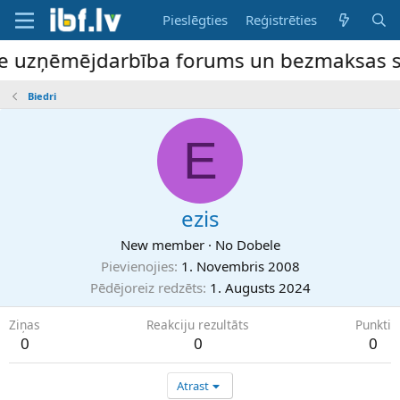
Pieslēgties
Reģistrēties
ne uzņēmējdarbība forums un bezmaksas slu
Biedri
E
ezis
New member
·
No
Dobele
Pievienojies
1. Novembris 2008
Pēdējoreiz redzēts
1. Augusts 2024
Ziņas
Reakciju rezultāts
Punkti
0
0
0
Atrast