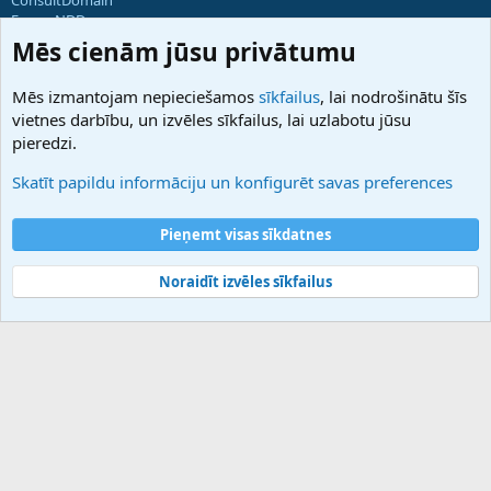
ForumNDD
Domainforum.ro
Mēs cienām jūsu privātumu
27.be
NamesLot
Mēs izmantojam nepieciešamos
sīkfailus
, lai nodrošinātu šīs
Hostmaria
vietnes darbību, un izvēles sīkfailus, lai uzlabotu jūsu
Atbalsts
pieredzi.
Sazinieties ar mums
Palīdzība
Skatīt papildu informāciju un konfigurēt savas preferences
Noteikumi un nosacījumi
Privātuma politika
Pieņemt visas sīkdatnes
Noraidīt izvēles sīkfailus
®
Community platform by XenForo
© 2010-2025 XenForo Ltd.