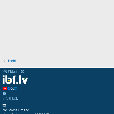
Biedri
Sīkfaili
info@ibf.lv
No Stress Limited