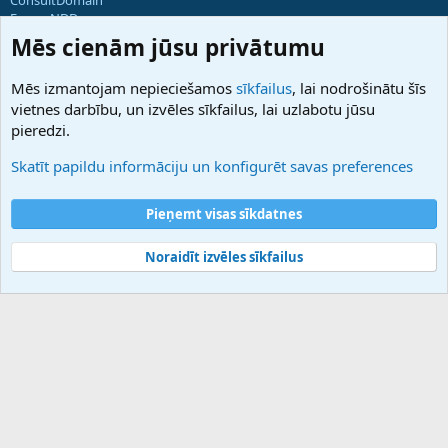
ForumNDD
Domainforum.ro
Mēs cienām jūsu privātumu
27.be
NamesLot
Mēs izmantojam nepieciešamos
sīkfailus
, lai nodrošinātu šīs
Hostmaria
vietnes darbību, un izvēles sīkfailus, lai uzlabotu jūsu
Atbalsts
pieredzi.
Sazinieties ar mums
Palīdzība
Skatīt papildu informāciju un konfigurēt savas preferences
Noteikumi un nosacījumi
Privātuma politika
Pieņemt visas sīkdatnes
Noraidīt izvēles sīkfailus
®
Community platform by XenForo
© 2010-2025 XenForo Ltd.