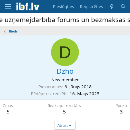
Pieslēgties
Reģistrēties
ne uzņēmējdarbība forums un bezmaksas slu
Biedri
D
Dzho
New member
Pievienojies
6. Jūnijs 2018
Pēdējoreiz redzēts
16. Maijs 2025
Ziņas
Reakciju rezultāts
Punkti
5
5
3
Atrast