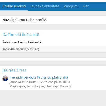
Profila ieraksti
Jaunākā aktivitāte
Ziņojumi
Par
Nav ziņojumu Dzho profilā.
Dalībnieki tiešsaistē
Šobrīd nav biedru tiešsaistē.
Kopā: 40 (biedri: 0, viesi: 40)
Jaunas Ziņas
menu.lv pārdots Fruits.co platformā
Jaunākais: Helmuts
Piektdiena plkst. 10:03
Mājaslapas, Tehnoloģijas, Hostings, Domēni