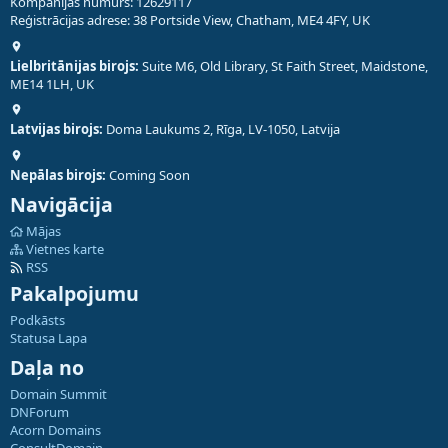
Kompānijas numurs: 12629117
Reģistrācijas adrese: 38 Portside View, Chatham, ME4 4FY, UK
Lielbritānijas birojs:
Suite M6, Old Library, St Faith Street, Maidstone,
ME14 1LH, UK
Latvijas birojs:
Doma Laukums 2, Rīga, LV-1050, Latvija
Nepālas birojs:
Coming Soon
Navigācija
Mājas
Vietnes karte
RSS
Pakalpojumu
Podkāsts
Statusa Lapa
Daļa no
Domain Summit
DNForum
Acorn Domains
ConsultDomain