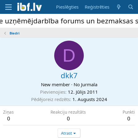
Pieslēgties
Reģistrēties
ne uzņēmējdarbība forums un bezmaksas slu
Biedri
D
dkk7
New member
·
No
Jurmala
Pievienojies
12. Jūlijs 2011
Pēdējoreiz redzēts
1. Augusts 2024
Ziņas
Reakciju rezultāts
Punkti
0
0
0
Atrast