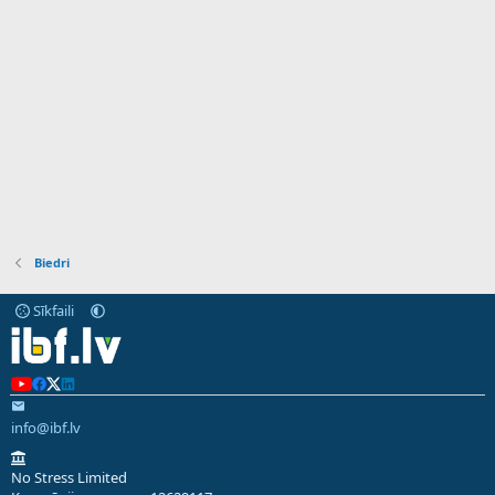
Biedri
Sīkfaili
info@ibf.lv
No Stress Limited