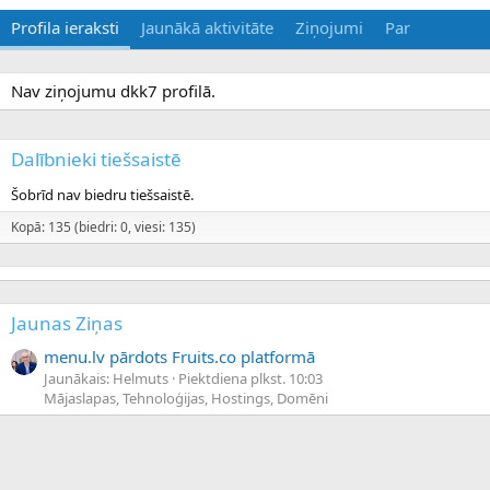
Profila ieraksti
Jaunākā aktivitāte
Ziņojumi
Par
Nav ziņojumu dkk7 profilā.
Dalībnieki tiešsaistē
Šobrīd nav biedru tiešsaistē.
Kopā: 135 (biedri: 0, viesi: 135)
Jaunas Ziņas
menu.lv pārdots Fruits.co platformā
Jaunākais: Helmuts
Piektdiena plkst. 10:03
Mājaslapas, Tehnoloģijas, Hostings, Domēni