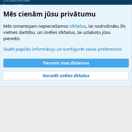
ForumNDD
Domainforum.ro
Mēs cienām jūsu privātumu
27.be
NamesLot
Mēs izmantojam nepieciešamos
sīkfailus
, lai nodrošinātu šīs
Hostmaria
vietnes darbību, un izvēles sīkfailus, lai uzlabotu jūsu
Atbalsts
pieredzi.
Sazinieties ar mums
Palīdzība
Skatīt papildu informāciju un konfigurēt savas preferences
Noteikumi un nosacījumi
Privātuma politika
Pieņemt visas sīkdatnes
Noraidīt izvēles sīkfailus
®
Community platform by XenForo
© 2010-2025 XenForo Ltd.