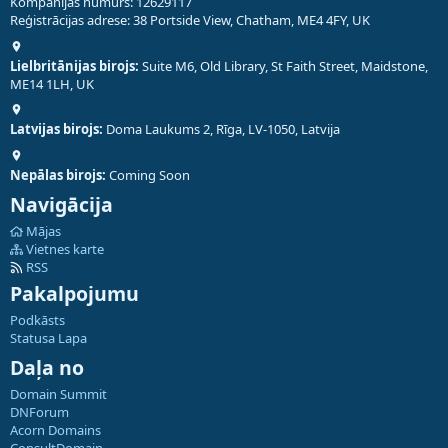
Kompānijas numurs: 12629117
Reģistrācijas adrese: 38 Portside View, Chatham, ME4 4FY, UK
Lielbritānijas birojs:
Suite M6, Old Library, St Faith Street, Maidstone,
ME14 1LH, UK
Latvijas birojs:
Doma Laukums 2, Rīga, LV-1050, Latvija
Nepālas birojs:
Coming Soon
Navigācija
Mājas
Vietnes karte
RSS
Pakalpojumu
Podkāsts
Statusa Lapa
Daļa no
Domain Summit
DNForum
Acorn Domains
ConsultDomain