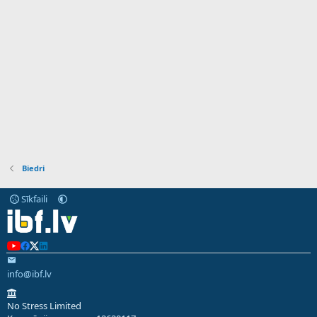
Biedri
Sīkfaili
info@ibf.lv
No Stress Limited