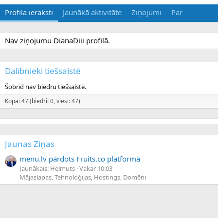
Profila ieraksti
Jaunākā aktivitāte
Ziņojumi
Par
Nav ziņojumu DianaDiii profilā.
Dalībnieki tiešsaistē
Šobrīd nav biedru tiešsaistē.
Kopā: 47 (biedri: 0, viesi: 47)
Jaunas Ziņas
menu.lv pārdots Fruits.co platformā
Jaunākais: Helmuts
Vakar 10:03
Mājaslapas, Tehnoloģijas, Hostings, Domēni