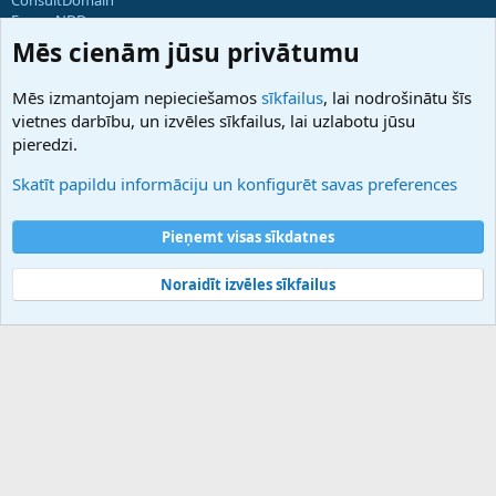
ForumNDD
Domainforum.ro
Mēs cienām jūsu privātumu
27.be
NamesLot
Mēs izmantojam nepieciešamos
sīkfailus
, lai nodrošinātu šīs
Hostmaria
vietnes darbību, un izvēles sīkfailus, lai uzlabotu jūsu
Atbalsts
pieredzi.
Sazinieties ar mums
Palīdzība
Skatīt papildu informāciju un konfigurēt savas preferences
Noteikumi un nosacījumi
Privātuma politika
Pieņemt visas sīkdatnes
Noraidīt izvēles sīkfailus
®
Community platform by XenForo
© 2010-2025 XenForo Ltd.