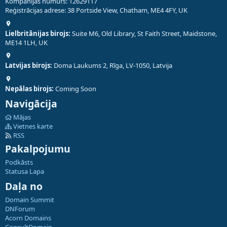
Kompānijas numurs: 12629117
Reģistrācijas adrese: 38 Portside View, Chatham, ME4 4FY, UK
Lielbritānijas birojs:
Suite M6, Old Library, St Faith Street, Maidstone,
ME14 1LH, UK
Latvijas birojs:
Doma Laukums 2, Rīga, LV-1050, Latvija
Nepālas birojs:
Coming Soon
Navigācija
Mājas
Vietnes karte
RSS
Pakalpojumu
Podkāsts
Statusa Lapa
Daļa no
Domain Summit
DNForum
Acorn Domains
ConsultDomain