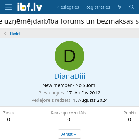
Pieslēgties
Reģistrēties
ne uzņēmējdarbība forums un bezmaksas slud
Biedri
D
DianaDiii
New member
·
No
Suomi
Pievienojies
17. Aprīlis 2012
Pēdējoreiz redzēts
1. Augusts 2024
Ziņas
Reakciju rezultāts
Punkti
0
0
0
Atrast