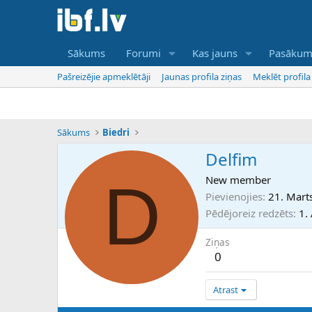
Sākums
Forumi
Kas jauns
Pasākum
Pašreizējie apmeklētāji
Jaunas profila ziņas
Meklēt profila
Sākums
Biedri
Delfim
D
New member
Pievienojies
21. Mart
Pēdējoreiz redzēts
1.
Ziņas
0
Atrast