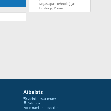
Mājaslapas, Tehnoloģijas,
Hostings, Domēni
Atbalsts
Sazinieties ar mums
Palīdzība
Noteikumi un nosacījumi