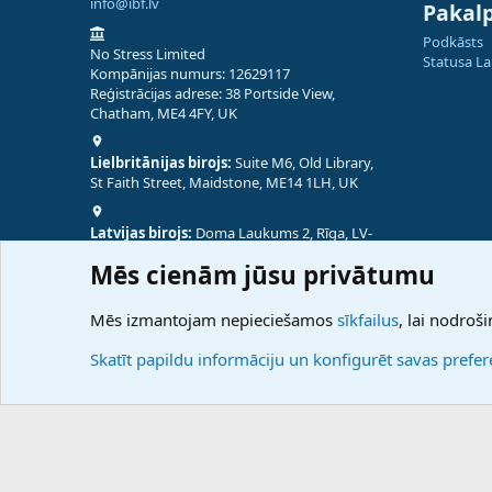
info@ibf.lv
Pakal
Podkāsts
No Stress Limited
Statusa L
Kompānijas numurs: 12629117
Reģistrācijas adrese: 38 Portside View,
Chatham, ME4 4FY, UK
Lielbritānijas birojs:
Suite M6, Old Library,
St Faith Street, Maidstone, ME14 1LH, UK
Latvijas birojs:
Doma Laukums 2, Rīga, LV-
1050, Latvija
Mēs cienām jūsu privātumu
Nepālas birojs:
Coming Soon
Mēs izmantojam nepieciešamos
sīkfailus
, lai nodroši
Skatīt papildu informāciju un konfigurēt savas prefe