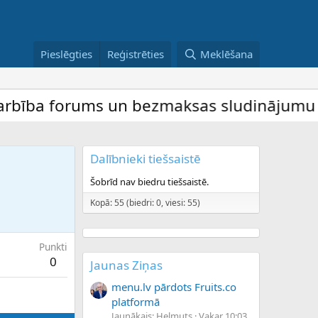
Pieslēgties
Reģistrēties
Meklēšana
ība forums un bezmaksas sludinājumu dēlis
Dalībnieki tiešsaistē
Šobrīd nav biedru tiešsaistē.
Kopā: 55 (biedri: 0, viesi: 55)
Punkti
0
Jaunas Ziņas
menu.lv pārdots Fruits.co
platformā
Jaunākais: Helmuts
Vakar 10:03