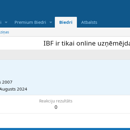
i
Premium Biedri
Biedri
Atbalsts
 ziņas
IBF ir tikai online uzņēmējdarb
s 2007
 Augusts 2024
Reakciju rezultāts
0