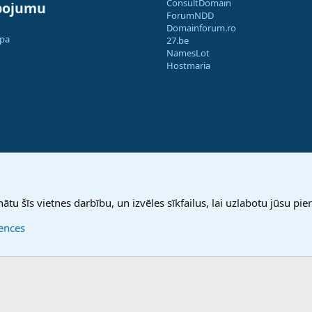
ConsultDomain
pojumu
ForumNDD
Domainforum.ro
apa
27.be
NamesLot
Hostmaria
nātu šīs vietnes darbību, un izvēles sīkfailus, lai uzlabotu jūsu pier
rences
®
Community platform by XenForo
© 2010-2025 XenForo Ltd.