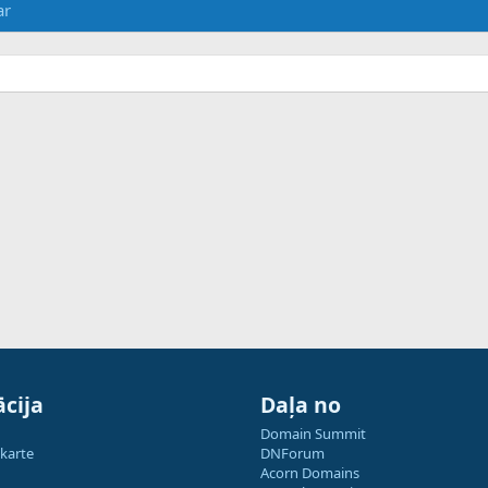
ar
cija
Daļa no
Domain Summit
 karte
DNForum
Acorn Domains