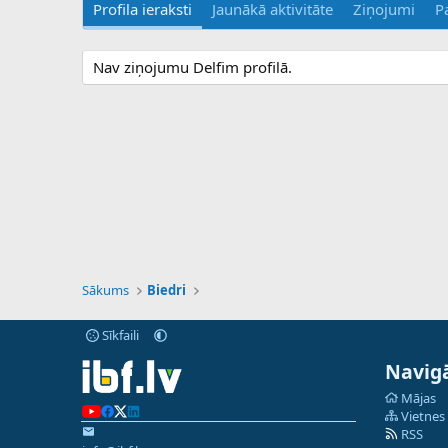
Profila ieraksti
Jaunākā aktivitāte
Ziņojumi
P
Nav ziņojumu Delfim profilā.
Sākums
Biedri
Sīkfaili
Navigā
Mājas
Vietnes
RSS