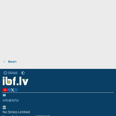
Biedri
Sīkfaili
info@ibf.lv
No Stress Limited