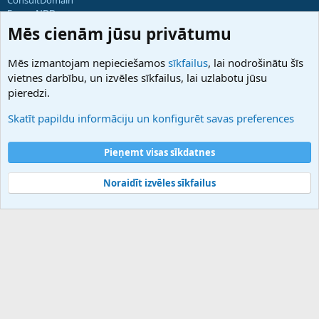
ForumNDD
Domainforum.ro
Mēs cienām jūsu privātumu
27.be
NamesLot
Mēs izmantojam nepieciešamos
sīkfailus
, lai nodrošinātu šīs
Hostmaria
vietnes darbību, un izvēles sīkfailus, lai uzlabotu jūsu
Atbalsts
pieredzi.
Sazinieties ar mums
Palīdzība
Skatīt papildu informāciju un konfigurēt savas preferences
Noteikumi un nosacījumi
Privātuma politika
Pieņemt visas sīkdatnes
Noraidīt izvēles sīkfailus
®
Community platform by XenForo
© 2010-2025 XenForo Ltd.