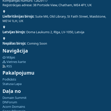
Kompānijas numurs: 12629117
Reģistrācijas adrese: 38 Portside View, Chatham, ME4 4FY, UK
Lielbritānijas birojs:
Suite M6, Old Library, St Faith Street, Maidstone,
ME14 1LH, UK
Latvijas birojs:
Doma Laukums 2, Rīga, LV-1050, Latvija
Nepālas birojs:
Coming Soon
Navigācija
Mājas
Vietnes karte
RSS
Pakalpojumu
Podkāsts
Statusa Lapa
Daļa no
Domain Summit
DNForum
Acorn Domains
ConsultDomain