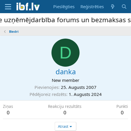
Pieslēgties
Reģistrēties
ne uzņēmējdarbība forums un bezmaksas slud
Biedri
D
danka
New member
Pievienojies
25. Augusts 2007
Pēdējoreiz redzēts
1. Augusts 2024
Ziņas
Reakciju rezultāts
Punkti
0
0
0
Atrast