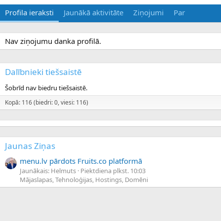
Profila ieraksti
Jaunākā aktivitāte
Ziņojumi
Par
Nav ziņojumu danka profilā.
Dalībnieki tiešsaistē
Šobrīd nav biedru tiešsaistē.
Kopā: 116 (biedri: 0, viesi: 116)
Jaunas Ziņas
menu.lv pārdots Fruits.co platformā
Jaunākais: Helmuts
Piektdiena plkst. 10:03
Mājaslapas, Tehnoloģijas, Hostings, Domēni