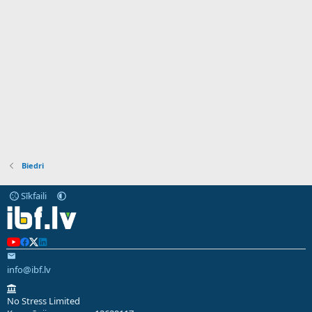
Biedri
Sīkfaili
info@ibf.lv
No Stress Limited