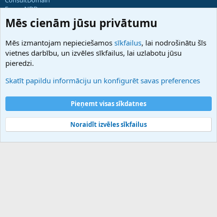
ForumNDD
Domainforum.ro
Mēs cienām jūsu privātumu
27.be
NamesLot
Mēs izmantojam nepieciešamos
sīkfailus
, lai nodrošinātu šīs
Hostmaria
vietnes darbību, un izvēles sīkfailus, lai uzlabotu jūsu
Atbalsts
pieredzi.
Sazinieties ar mums
Palīdzība
Skatīt papildu informāciju un konfigurēt savas preferences
Noteikumi un nosacījumi
Privātuma politika
Pieņemt visas sīkdatnes
Noraidīt izvēles sīkfailus
®
Community platform by XenForo
© 2010-2025 XenForo Ltd.