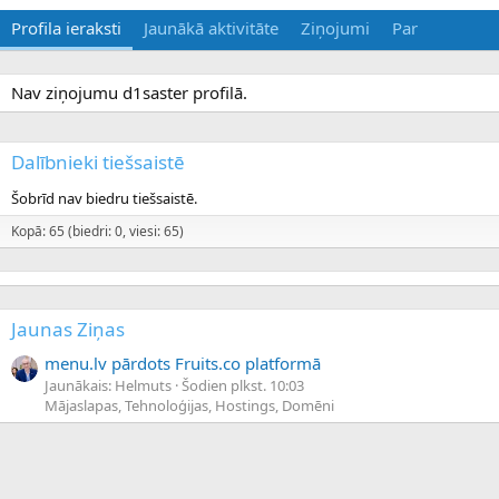
Profila ieraksti
Jaunākā aktivitāte
Ziņojumi
Par
Nav ziņojumu d1saster profilā.
Dalībnieki tiešsaistē
Šobrīd nav biedru tiešsaistē.
Kopā: 65 (biedri: 0, viesi: 65)
Jaunas Ziņas
menu.lv pārdots Fruits.co platformā
Jaunākais: Helmuts
Šodien plkst. 10:03
Mājaslapas, Tehnoloģijas, Hostings, Domēni