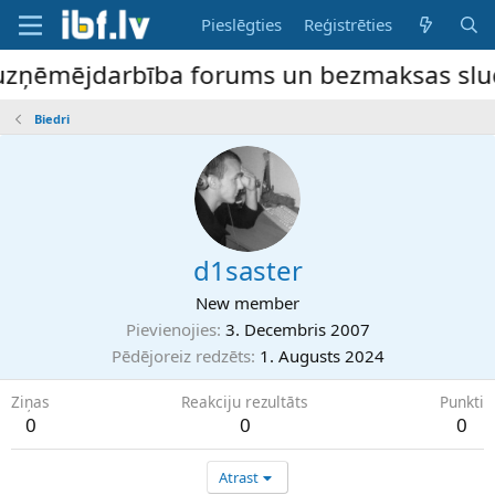
Pieslēgties
Reģistrēties
uzņēmējdarbība forums un bezmaksas sludin
Biedri
d1saster
New member
Pievienojies
3. Decembris 2007
Pēdējoreiz redzēts
1. Augusts 2024
Ziņas
Reakciju rezultāts
Punkti
0
0
0
Atrast