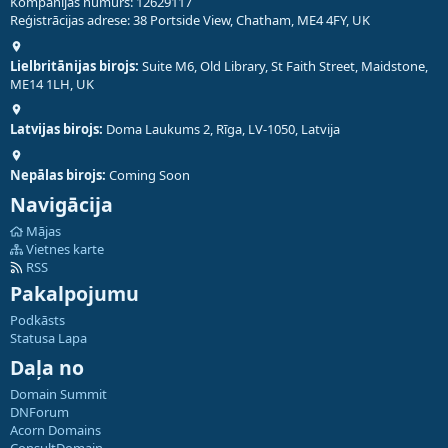
Kompānijas numurs: 12629117
Reģistrācijas adrese: 38 Portside View, Chatham, ME4 4FY, UK
Lielbritānijas birojs:
Suite M6, Old Library, St Faith Street, Maidstone,
ME14 1LH, UK
Latvijas birojs:
Doma Laukums 2, Rīga, LV-1050, Latvija
Nepālas birojs:
Coming Soon
Navigācija
Mājas
Vietnes karte
RSS
Pakalpojumu
Podkāsts
Statusa Lapa
Daļa no
Domain Summit
DNForum
Acorn Domains
ConsultDomain