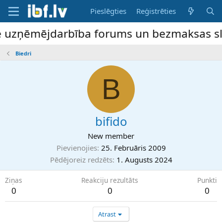
Pieslēgties
Reģistrēties
e uzņēmējdarbība forums un bezmaksas slud
Biedri
B
bifido
New member
Pievienojies
25. Februāris 2009
Pēdējoreiz redzēts
1. Augusts 2024
Ziņas
Reakciju rezultāts
Punkti
0
0
0
Atrast