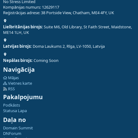
No Stress Limited
Kompānijas numurs: 12629117
Reģistrācijas adrese: 38 Portside View, Chatham, ME4 4FY, UK
Lielbritānijas birojs:
Suite M6, Old Library, St Faith Street, Maidstone,
ME14 1LH, UK
Latvijas birojs:
Doma Laukums 2, Rīga, LV-1050, Latvija
Nepālas birojs:
Coming Soon
Navigācija
Mājas
Vietnes karte
RSS
Pakalpojumu
Podkāsts
Statusa Lapa
Daļa no
Domain Summit
DNForum