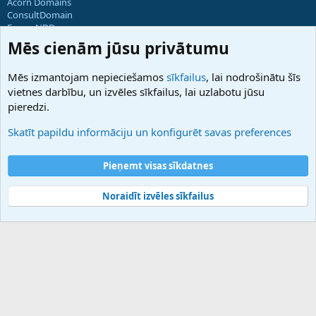
Acorn Domains
ConsultDomain
ForumNDD
Domainforum.ro
Mēs cienām jūsu privātumu
27.be
NamesLot
Mēs izmantojam nepieciešamos
sīkfailus
, lai nodrošinātu šīs
Hostmaria
vietnes darbību, un izvēles sīkfailus, lai uzlabotu jūsu
Atbalsts
pieredzi.
Sazinieties ar mums
Palīdzība
Skatīt papildu informāciju un konfigurēt savas preferences
Noteikumi un nosacījumi
Privātuma politika
Pieņemt visas sīkdatnes
Noraidīt izvēles sīkfailus
®
Community platform by XenForo
© 2010-2025 XenForo Ltd.