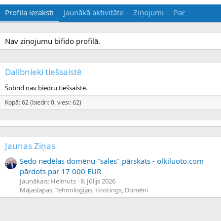
Profila ieraksti
Jaunākā aktivitāte
Ziņojumi
Par
Nav ziņojumu bifido profilā.
Dalībnieki tiešsaistē
Šobrīd nav biedru tiešsaistē.
Kopā: 62 (biedri: 0, viesi: 62)
Jaunas Ziņas
Sedo nedēļas domēnu "sales" pārskats - olkiluoto.com
pārdots par 17 000 EUR
Jaunākais: Helmuts
8. Jūlijs 2026
Mājaslapas, Tehnoloģijas, Hostings, Domēni