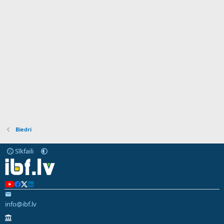
Biedri
Sīkfaili
info@ibf.lv