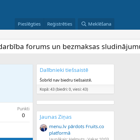
Pieslēgties
Reģistrēties
Meklēšana
bība forums un bezmaksas sludinājumu dēli
Dalībnieki tiešsaistē
Šobrīd nav biedru tiešsaistē.
Kopā: 43 (biedri: 0, viesi: 43)
Punkti
0
Jaunas Ziņas
menu.lv pārdots Fruits.co
platformā
Jaunākais: Helmuts
Vakar 10:03