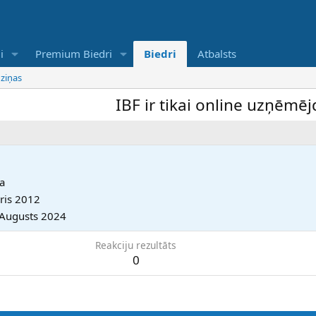
i
Premium Biedri
Biedri
Atbalsts
 ziņas
IBF ir tikai online uzņēmējdar
a
āris 2012
 Augusts 2024
Reakciju rezultāts
0