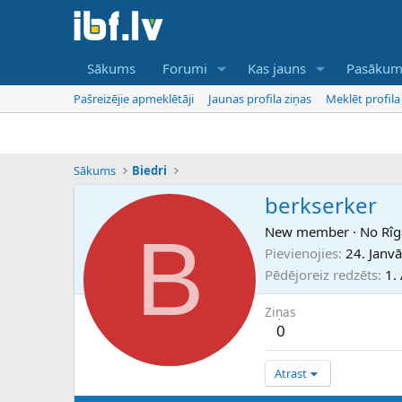
Sākums
Forumi
Kas jauns
Pasākum
Pašreizējie apmeklētāji
Jaunas profila ziņas
Meklēt profila
Sākums
Biedri
berkserker
B
New member
·
No
Rîg
Pievienojies
24. Janv
Pēdējoreiz redzēts
1.
Ziņas
0
Atrast