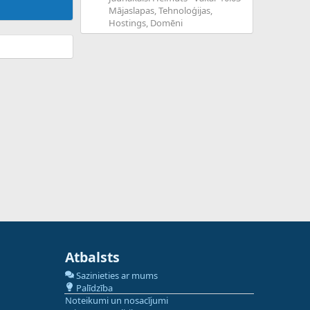
Mājaslapas, Tehnoloģijas,
Hostings, Domēni
Atbalsts
Sazinieties ar mums
Palīdzība
Noteikumi un nosacījumi