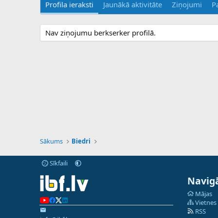
Profila ieraksti
Jaunākā aktivitāte
Ziņojumi
P
Nav ziņojumu berkserker profilā.
Sākums
Biedri
Sīkfaili
Navigā
Mājas
Vietnes
RSS