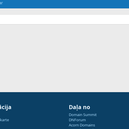
ar
cija
Daļa no
Domain Summit
 karte
DNForum
Acorn Domains