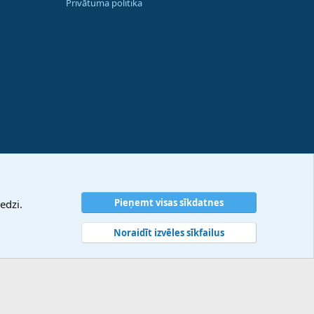
Privātuma politika
Pieņemt visas sīkdatnes
edzi.
Noraidīt izvēles sīkfailus