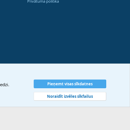
Privātuma politika
Pieņemt visas sīkdatnes
edzi.
Noraidīt izvēles sīkfailus