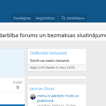
Pieslēgties
Reģistrēties
Meklēšana
bība forums un bezmaksas sludinājumu dēli
Dalībnieki tiešsaistē
Šobrīd nav biedru tiešsaistē.
Kopā: 2.475 (biedri: 0, viesi: 2.475)
Punkti
0
Jaunas Ziņas
menu.lv pārdots Fruits.co
platformā
Jaunākais: Helmuts
Šodien