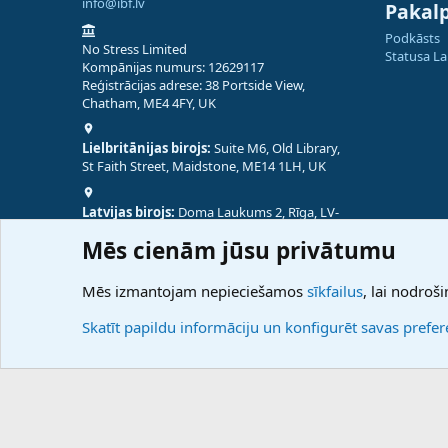
info@ibf.lv
Pakal
Podkāsts
No Stress Limited
Statusa L
Kompānijas numurs: 12629117
Reģistrācijas adrese: 38 Portside View,
Chatham, ME4 4FY, UK
Lielbritānijas birojs:
Suite M6, Old Library,
St Faith Street, Maidstone, ME14 1LH, UK
Latvijas birojs:
Doma Laukums 2, Rīga, LV-
1050, Latvija
Mēs cienām jūsu privātumu
Nepālas birojs:
Coming Soon
Mēs izmantojam nepieciešamos
sīkfailus
, lai nodroši
Skatīt papildu informāciju un konfigurēt savas prefe