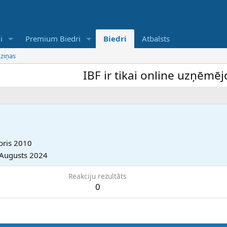
i
Premium Biedri
Biedri
Atbalsts
 ziņas
IBF ir tikai online uzņēmējdar
bris 2010
 Augusts 2024
Reakciju rezultāts
0