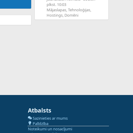
plkst. 10:03
Mājaslapas, Tehnoloģijas,
Hostings, Domēni
Atbalsts
Sazinieties ar mums
Palīdzība
Noteikumi un nosacījumi