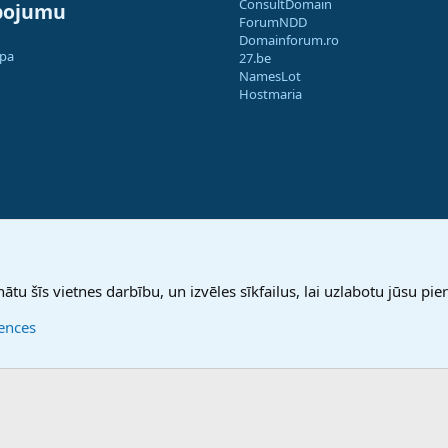
ConsultDomain
pojumu
ForumNDD
Domainforum.ro
apa
27.be
NamesLot
Hostmaria
nātu šīs vietnes darbību, un izvēles sīkfailus, lai uzlabotu jūsu pier
rences
®
Community platform by XenForo
© 2010-2025 XenForo Ltd.