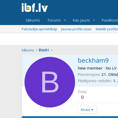
Sākums
Forumi
Kas jauns
Pasākum
Pašreizējie apmeklētāji
Jaunas profila ziņas
Meklēt profila
Sākums
Biedri
beckham9
B
New member
·
No
LV
Pievienojies
21. Okto
Pēdējoreiz redzēts
1.
Ziņas
0
Atrast