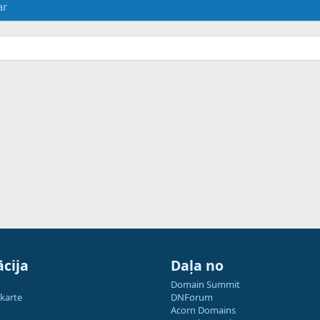
ar
cija
Daļa no
Domain Summit
 karte
DNForum
Acorn Domains