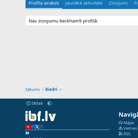
Profila ieraksti
Jaunākā aktivitāte
Ziņojumi
P
Nav ziņojumu beckham9 profilā.
Sākums
Biedri
Sīkfaili
Navigā
Mājas
Vietnes
RSS