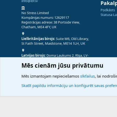
info@ibf.lv
Pakal
Podkāsts
No Stress Limited
Statusa L
Kompānijas numurs: 12629117
Reģistrācijas adrese: 38 Portside View,
Chatham, ME4 4FY, UK
Lielbritānijas birojs:
Suite M6, Old Library,
St Faith Street, Maidstone, ME14 1LH, UK
Latvijas birojs:
Doma Laukums 2, Rīga, LV-
1050, Latvija
Mēs cienām jūsu privātumu
Nepālas birojs:
Coming Soon
Mēs izmantojam nepieciešamos
sīkfailus
, lai nodroši
Skatīt papildu informāciju un konfigurēt savas prefe