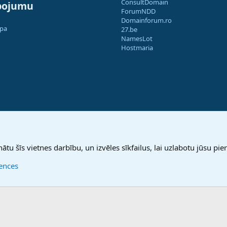
ConsultDomain
pojumu
ForumNDD
Domainforum.ro
apa
27.be
NamesLot
Hostmaria
nātu šīs vietnes darbību, un izvēles sīkfailus, lai uzlabotu jūsu pier
rences
®
Community platform by XenForo
© 2010-2025 XenForo Ltd.