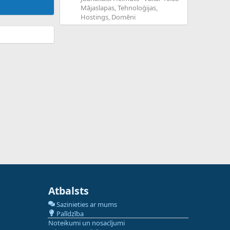
Mājaslapas, Tehnoloģijas,
Hostings, Domēni
Atbalsts
Sazinieties ar mums
Palīdzība
Noteikumi un nosacījumi