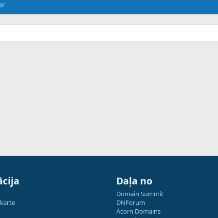
ar
cija
Daļa no
Domain Summit
 karte
DNForum
Acorn Domains