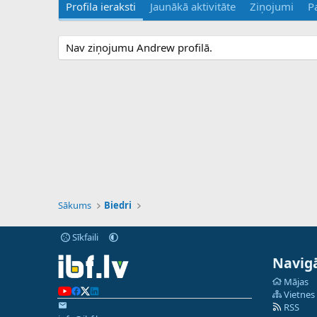
Profila ieraksti
Jaunākā aktivitāte
Ziņojumi
P
Nav ziņojumu Andrew profilā.
Sākums
Biedri
Sīkfaili
Navigā
Mājas
Vietnes
RSS