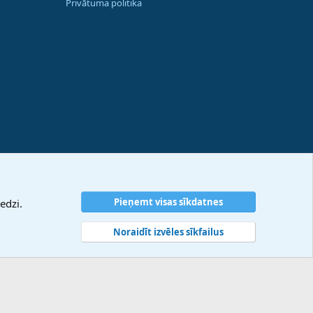
Privātuma politika
Pieņemt visas sīkdatnes
edzi.
Noraidīt izvēles sīkfailus