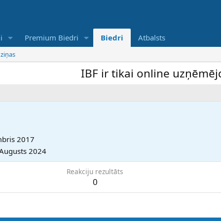
i
Premium Biedri
Biedri
Atbalsts
 ziņas
IBF ir tikai online uzņēmējdar
bris 2017
 Augusts 2024
Reakciju rezultāts
0