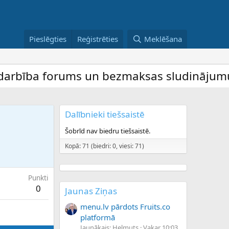
Pieslēgties
Reģistrēties
Meklēšana
bība forums un bezmaksas sludinājumu dēli
Dalībnieki tiešsaistē
Šobrīd nav biedru tiešsaistē.
Kopā: 71 (biedri: 0, viesi: 71)
Punkti
0
Jaunas Ziņas
menu.lv pārdots Fruits.co
platformā
Jaunākais: Helmuts
Vakar 10:03