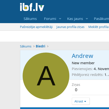
Sākums
Forumi
Kas jauns
Pasākum
Pašreizējie apmeklētāji
Jaunas profila ziņas
Meklēt profila
Sākums
Biedri
Andrew
A
New member
Pievienojies
4. Novem
Pēdējoreiz redzēts
1.
Ziņas
0
Atrast