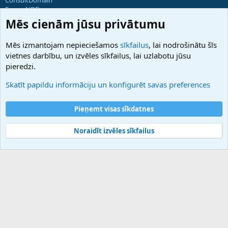
ForumNDD
Domainforum.ro
Mēs cienām jūsu privātumu
27.be
NamesLot
Mēs izmantojam nepieciešamos
sīkfailus
, lai nodrošinātu šīs
Hostmaria
vietnes darbību, un izvēles sīkfailus, lai uzlabotu jūsu
Atbalsts
pieredzi.
Sazinieties ar mums
Palīdzība
Skatīt papildu informāciju un konfigurēt savas preferences
Noteikumi un nosacījumi
Privātuma politika
Pieņemt visas sīkdatnes
Noraidīt izvēles sīkfailus
®
Community platform by XenForo
© 2010-2025 XenForo Ltd.