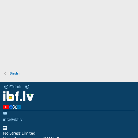
Biedri
Sīkfaili
info@ibf.lv
No Stress Limited