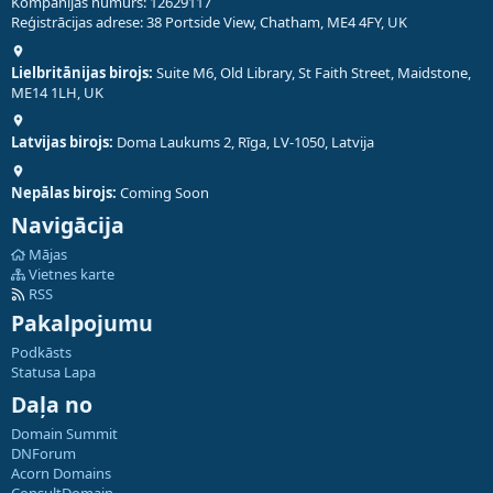
Kompānijas numurs: 12629117
Reģistrācijas adrese: 38 Portside View, Chatham, ME4 4FY, UK
Lielbritānijas birojs:
Suite M6, Old Library, St Faith Street, Maidstone,
ME14 1LH, UK
Latvijas birojs:
Doma Laukums 2, Rīga, LV-1050, Latvija
Nepālas birojs:
Coming Soon
Navigācija
Mājas
Vietnes karte
RSS
Pakalpojumu
Podkāsts
Statusa Lapa
Daļa no
Domain Summit
DNForum
Acorn Domains
ConsultDomain