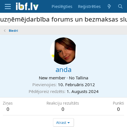
Pieslēgties
Reģistrēties
e uzņēmējdarbība forums un bezmaksas sludi
Biedri
anda
New member
·
No
Tallina
Pievienojies
10. Februāris 2012
Pēdējoreiz redzēts
1. Augusts 2024
Ziņas
Reakciju rezultāts
Punkti
0
0
0
Atrast