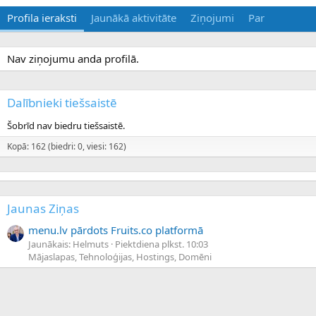
Profila ieraksti
Jaunākā aktivitāte
Ziņojumi
Par
Nav ziņojumu anda profilā.
Dalībnieki tiešsaistē
Šobrīd nav biedru tiešsaistē.
Kopā: 162 (biedri: 0, viesi: 162)
Jaunas Ziņas
menu.lv pārdots Fruits.co platformā
Jaunākais: Helmuts
Piektdiena plkst. 10:03
Mājaslapas, Tehnoloģijas, Hostings, Domēni